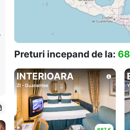
a
Preturi incepand de la:
68
INTERIOARA
ZI - Guarantee
Y
687 €