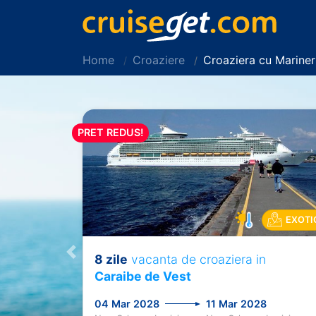
Home
Croaziere
Croaziera cu Marine
PRET REDUS!
EXOTI
8 zile
vacanta de croaziera in
Previous
Caraibe de Vest
04 Mar 2028
11 Mar 2028