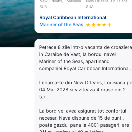
New Orleans, Louisiana -
New Orleans, Louisiana -
SUA
SUA
Royal Caribbean International
Mariner of the Seas
Petrece 8 zile intr-o vacanta de croaziera
in Caraibe de Vest, la bordul navei
Mariner of the Seas, apartinand
companiei Royal Caribbean International.
Imbarca-te din New Orleans, Louisiana p
04 Mar 2028 si viziteaza 4 orase din 2
tari.
La bord vei avea asigurat tot confortul
necesar. Nava dispune de 15 de punti,
poate gazdui pana la 4001 pasageri, are
311 m lungime si 49 m latime.