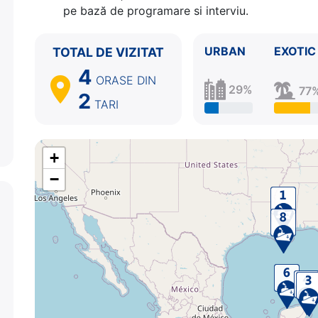
pe bază de programare si interviu.
URBAN
EXOTIC
TOTAL DE VIZITAT
4
ORASE
DIN
29%
77
2
TARI
+
−