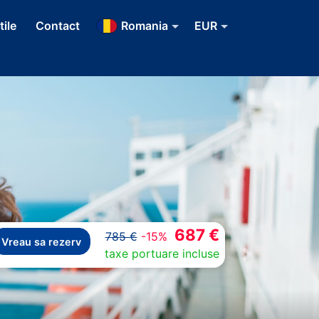
tile
Contact
Romania
EUR
687 €
785 €
-15%
Vreau sa rezerv
taxe portuare incluse
Next