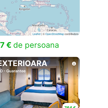
Leaflet
| ©
OpenStreetMap
contributors
7 €
de persoana
EXTERIOARA
O - Guarantee
764 €