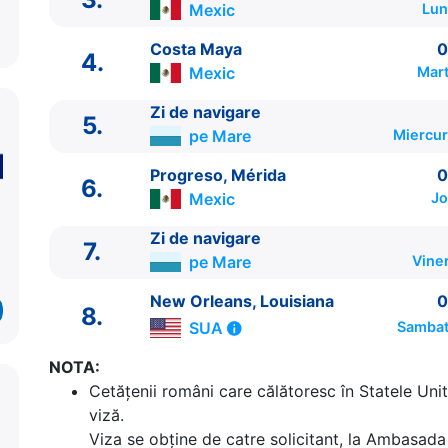
Mexic
Lun
Costa Maya
0
4.
Mexic
Mart
Zi de navigare
5.
pe Mare
Miercur
ITINERARIU
Progreso, Mérida
0
6.
Ziua | Portul | Sosire - Plecare
Mexic
Jo
----------------------------------------
Zi de navigare
1.
New Orleans, Louisiana
SUA
⚓ - 16:00
7.
pe Mare
Vine
2.
Zi de navigare
pe Mare
0:00 - 0:00
3.
Cozumel
Mexic
07:00 - 17:00
New Orleans, Louisiana
0
8.
4.
Costa Maya
Mexic
08:00 - 17:00
SUA
Sambat
5.
Zi de navigare
pe Mare
0:00 - 0:00
6.
Progreso, Mérida
Mexic
08:00 - 17:00
NOTA:
7.
Zi de navigare
pe Mare
0:00 - 0:00
Cetăţenii români care călătoresc în Statele Unit
8.
New Orleans, Louisiana
SUA
06:00 - ⚓
viză.
Viza se obține de catre solicitant, la Ambasada 