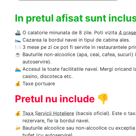
In pretul afisat sunt incl
🚢
O calatorie minunata de 8 zile. Poti vizita
4 orase
🛌
Cazarea la bordul navei in tipul de cabina ales.
🍽
3 mese pe zi ce pot fi servite in restaurantele pri
☕
Bauturile non-alcoolice (apa, ceai, cafea, sucuri) 
autoservire).
🏊‍
Accesul la toate facilitatile navei. Mergi oricand l
casino, discoteca etc.
💰
Taxe portuare
Pretul nu include
👎
💰
Taxa Servicii Hoteliere
(bacsis oficial). Este o tax
rezervare, fie la bordul navei.
🍻
Bauturile alcoolice sau non-alcoolice cu exceptia 
bufet (cu autoservire).