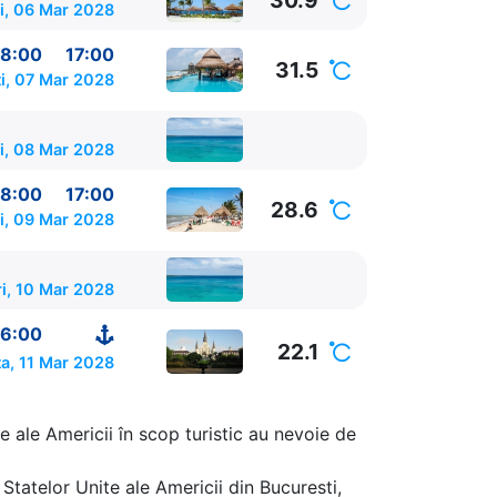
30.9
i, 06 Mar 2028
8:00
17:00
31.5
i, 07 Mar 2028
i, 08 Mar 2028
8:00
17:00
28.6
i, 09 Mar 2028
ri, 10 Mar 2028
6:00
22.1
a, 11 Mar 2028
e ale Americii în scop turistic au nevoie de
Statelor Unite ale Americii din Bucuresti,