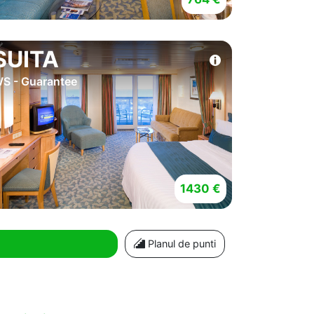
SUITA
S - Guarantee
1430 €
Planul de punti