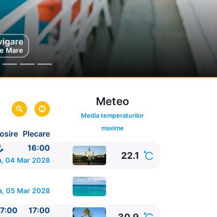
vigare
mel
exic
e Mare
Meteo
Media temperaturilor
maxime
osire
Plecare
ana,
SUA
SUA
16:00
22.1
, 04 Mar 2028
a, 05 Mar 2028
7:00
17:00