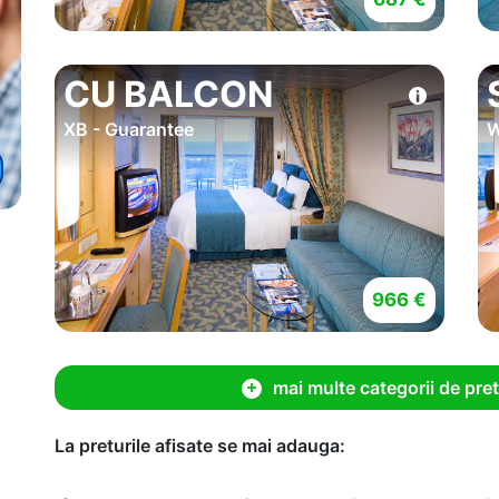
CU BALCON
XB - Guarantee
W
966 €
mai multe categorii de pret
La preturile afisate se mai adauga: