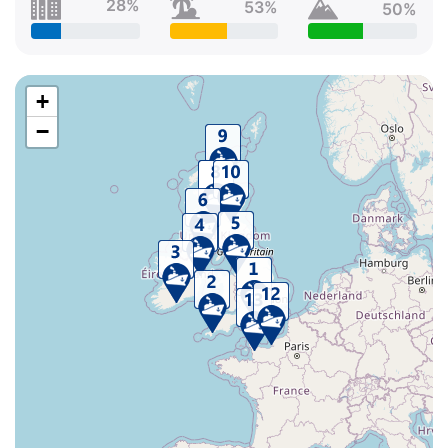
28%
53%
50%
+
−