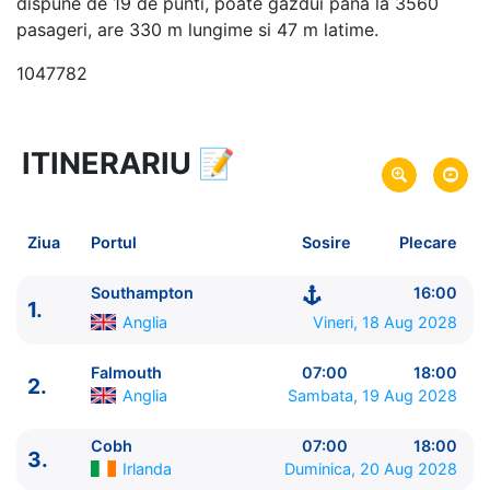
dispune de 19 de punti, poate gazdui pana la 3560
pasageri, are 330 m lungime si 47 m latime.
1047782
ITINERARIU
📝
13 zile
vacanta de croaziera in
Insulele Britanice -
link oferta
18 Aug 2028
din Southampton,
Anglia
Plecare pe
Ziua
Portul
Sosire
Plecare
30 Aug 2028
in Southampton,
Anglia
Sosire pe
Southampton
16:00
1.
Princess Cruises
Anglia
Vineri, 18 Aug 2028
Majestic Princess
★★★★★
Falmouth
07:00
18:00
2.
Anglia
Sambata, 19 Aug 2028
Cobh
07:00
18:00
3.
Irlanda
Duminica, 20 Aug 2028