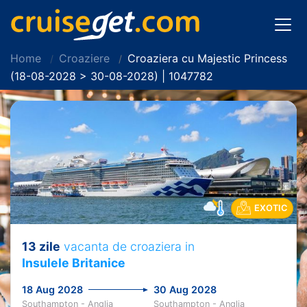
Home
Croaziere
Croaziera cu Majestic Princess
(18-08-2028 > 30-08-2028) | 1047782
EXOTIC
13 zile
vacanta de croaziera in
Insulele Britanice
18 Aug 2028
30 Aug 2028
Southampton - Anglia
Southampton - Anglia