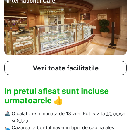
International Cafe
Vezi toate facilitatile
In pretul afisat sunt incluse
urmatoarele
👍
🚢
O calatorie minunata de 13 zile. Poti vizita
10 orase
si
5 tari
.
🛌
Cazarea la bordul navei in tipul de cabina ales.