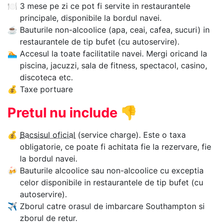
🍽
3 mese pe zi ce pot fi servite in restaurantele
principale, disponibile la bordul navei.
☕
Bauturile non-alcoolice (apa, ceai, cafea, sucuri) in
restaurantele de tip bufet (cu autoservire).
🏊‍
Accesul la toate facilitatile navei. Mergi oricand la
piscina, jacuzzi, sala de fitness, spectacol, casino,
discoteca etc.
💰
Taxe portuare
Pretul nu include
👎
💰
Bacsisul oficial
(service charge). Este o taxa
obligatorie, ce poate fi achitata fie la rezervare, fie
la bordul navei.
🍻
Bauturile alcoolice sau non-alcoolice cu exceptia
celor disponibile in restaurantele de tip bufet (cu
autoservire).
✈
Zborul catre orasul de imbarcare Southampton si
zborul de retur.