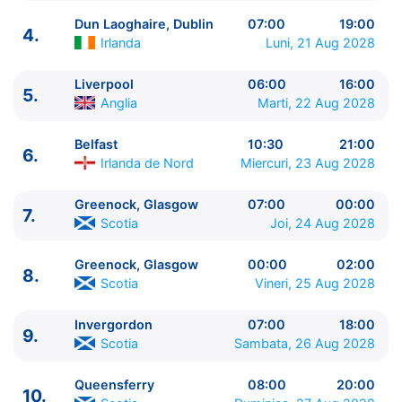
Dun Laoghaire, Dublin
07:00
19:00
4.
Irlanda
Luni, 21 Aug 2028
Liverpool
06:00
16:00
5.
ITINERARIU
Anglia
Marti, 22 Aug 2028
Ziua | Portul | Sosire - Plecare
----------------------------------------
Belfast
10:30
21:00
6.
1.
Southampton
Anglia
⚓ - 16:00
Irlanda de Nord
Miercuri, 23 Aug 2028
2.
Falmouth
Anglia
07:00 - 18:00
3.
Cobh
Irlanda
07:00 - 18:00
Greenock, Glasgow
07:00
00:00
7.
Scotia
Joi, 24 Aug 2028
4.
Dun Laoghaire, Dublin
Irlanda
07:00 - 19:00
5.
Liverpool
Anglia
06:00 - 16:00
Greenock, Glasgow
00:00
02:00
6.
Belfast
Irlanda de Nord
10:30 - 21:00
8.
Scotia
Vineri, 25 Aug 2028
7.
Greenock, Glasgow
Scotia
07:00 - 00:00
8.
Greenock, Glasgow
Scotia
00:00 - 02:00
Invergordon
07:00
18:00
9.
Invergordon
Scotia
07:00 - 18:00
9.
Scotia
Sambata, 26 Aug 2028
10.
Queensferry
Scotia
08:00 - 20:00
11.
Zi de navigare
pe Mare
00:00 - 00:00
Queensferry
08:00
20:00
10.
12.
Le Havre, Paris
Franta
07:00 - 20:00