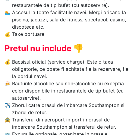
restaurantele de tip bufet (cu autoservire).
🏊‍
Accesul la toate facilitatile navei. Mergi oricand la
piscina, jacuzzi, sala de fitness, spectacol, casino,
discoteca etc.
💰
Taxe portuare
Pretul nu include
👎
💰
Bacsisul oficial
(service charge). Este o taxa
obligatorie, ce poate fi achitata fie la rezervare, fie
la bordul navei.
🍻
Bauturile alcoolice sau non-alcoolice cu exceptia
celor disponibile in restaurantele de tip bufet (cu
autoservire).
✈
Zborul catre orasul de imbarcare Southampton si
zborul de retur.
🚖
Transferul din aeroport in port in orasul de
imbarcare Southampton si transferul de retur.
🚌
Excursiile optionale, organizate in orasele