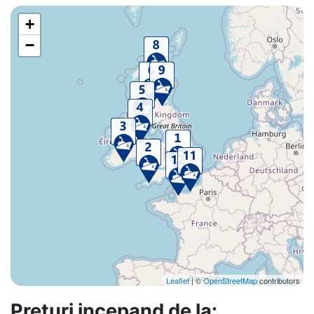
+
−
Leaflet
| ©
OpenStreetMap
contributors
Preturi incepand de la: