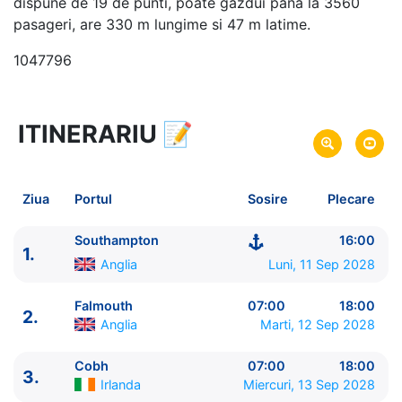
dispune de 19 de punti, poate gazdui pana la 3560
pasageri, are 330 m lungime si 47 m latime.
1047796
ITINERARIU
📝
12 zile
vacanta de croaziera in
Insulele Britanice -
link oferta
11 Sep 2028
din Southampton,
Anglia
Plecare pe
Ziua
Portul
Sosire
Plecare
22 Sep 2028
in Southampton,
Anglia
Sosire pe
Southampton
16:00
1.
Princess Cruises
Anglia
Luni, 11 Sep 2028
Majestic Princess
★★★★★
Falmouth
07:00
18:00
2.
Anglia
Marti, 12 Sep 2028
Cobh
07:00
18:00
3.
Irlanda
Miercuri, 13 Sep 2028