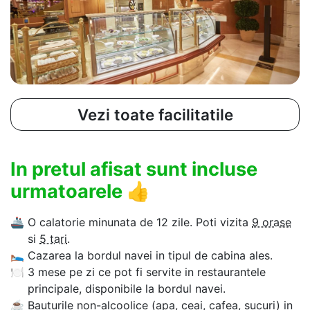
Vezi toate facilitatile
In pretul afisat sunt incluse
urmatoarele
👍
🚢
O calatorie minunata de 12 zile. Poti vizita
9 orase
si
5 tari
.
🛌
Cazarea la bordul navei in tipul de cabina ales.
🍽
3 mese pe zi ce pot fi servite in restaurantele
principale, disponibile la bordul navei.
☕
Bauturile non-alcoolice (apa, ceai, cafea, sucuri) in