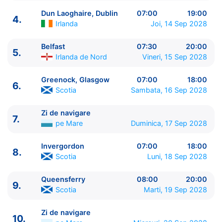
Dun Laoghaire, Dublin
07:00
19:00
4.
Irlanda
Joi, 14 Sep 2028
Belfast
07:30
20:00
5.
ITINERARIU
Irlanda de Nord
Vineri, 15 Sep 2028
Ziua | Portul | Sosire - Plecare
----------------------------------------
Greenock, Glasgow
07:00
18:00
6.
1.
Southampton
Anglia
⚓ - 16:00
Scotia
Sambata, 16 Sep 2028
2.
Falmouth
Anglia
07:00 - 18:00
3.
Cobh
Irlanda
07:00 - 18:00
Zi de navigare
7.
pe Mare
Duminica, 17 Sep 2028
4.
Dun Laoghaire, Dublin
Irlanda
07:00 - 19:00
5.
Belfast
Irlanda de Nord
07:30 - 20:00
Invergordon
07:00
18:00
6.
Greenock, Glasgow
Scotia
07:00 - 18:00
8.
Scotia
Luni, 18 Sep 2028
7.
Zi de navigare
pe Mare
00:00 - 00:00
8.
Invergordon
Scotia
07:00 - 18:00
Queensferry
08:00
20:00
9.
Queensferry
Scotia
08:00 - 20:00
9.
Scotia
Marti, 19 Sep 2028
10.
Zi de navigare
pe Mare
00:00 - 00:00
11.
Le Havre, Paris
Franta
07:00 - 20:00
Zi de navigare
10.
12.
Southampton
Anglia
07:00 - ⚓