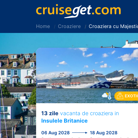
Home
Croaziere
Croaziera cu Majest
EXOTI
13 zile
vacanta de croaziera in
Previous
Insulele Britanice
06 Aug 2028
18 Aug 2028