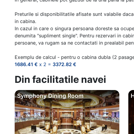
Preturile si disponibilitatile afisate sunt valabile d
in cabina.
In cazul in care o singura persoana doreste sa ocupe
denumita "supliment single". Pentru rezervari in cab
persoane, va rugam sa ne contactati in prealabil pentr
Exemplu de calcul - pentru o cabina dubla (2 pasag
1686.41 €
x 2 =
3372.82 €
Din facilitatile navei
Symphony Dining Room
H