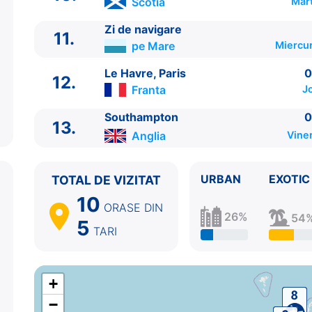
Scotia
Mart
10.
Queensferry
Scotia
08:00 - 20:00
11.
Zi de navigare
pe Mare
00:00 - 00:00
Zi de navigare
11.
12.
Le Havre, Paris
Franta
07:00 - 20:00
pe Mare
Miercur
13.
Southampton
Anglia
07:00 - ⚓
Le Havre, Paris
0
12.
Franta
J
Southampton
0
13.
Anglia
Vine
URBAN
EXOTIC
TOTAL DE VIZITAT
10
ORASE
DIN
26%
54
5
TARI
+
−