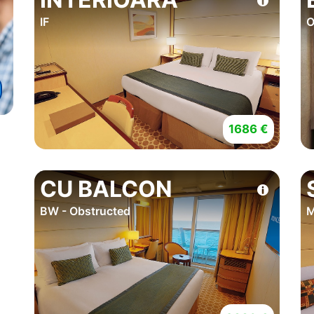
IF
O
1686 €
CU BALCON
BW - Obstructed
M