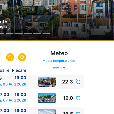
uth
rk
da
glia
Meteo
Media temperaturilor
maxime
osire
Plecare
a
16:00
22.3
a, 06 Aug 2028
7:00
18:00
19.0
i, 07 Aug 2028
7:00
16:00