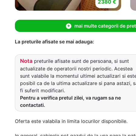
2380 €
mai multe categorii de pret
La preturile afisate se mai adauga:
Nota
preturile afisate sunt de persoana, si sunt
actualizate de operatorii nostri periodic. Acestea
sunt valabile la momentul ultimei actualizari si est
posibil ca de la ultima actualizare si pana astazi, s
fi suferit modificari.
Pentru a verifica pretul zilei, va rugam sa ne
contactati.
Oferta este valabila in limita locurilor disponibile.
In general, cabinele pot gazdui de la una pana la patr