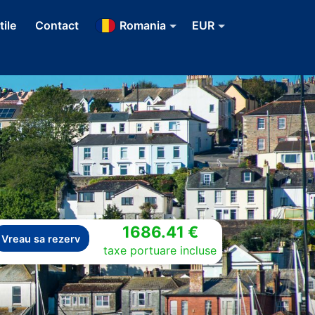
tile
Contact
Romania
EUR
1686.41 €
Vreau sa rezerv
taxe portuare incluse
Next