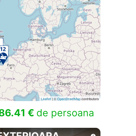
Leaflet
| ©
OpenStreetMap
contributors
86.41 €
de persoana
EXTERIOARA