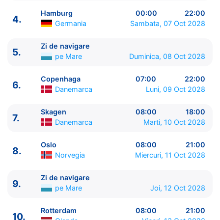
Hamburg
00:00
22:00
4.
Germania
Sambata, 07 Oct 2028
Zi de navigare
5.
ITINERARIU
pe Mare
Duminica, 08 Oct 2028
Ziua | Portul | Sosire - Plecare
----------------------------------------
Copenhaga
07:00
22:00
6.
1.
Southampton
Anglia
⚓ - 16:00
Danemarca
Luni, 09 Oct 2028
2.
Zi de navigare
pe Mare
00:00 - 00:00
3.
Hamburg
Germania
08:00 - 00:00
Skagen
08:00
18:00
7.
Danemarca
Marti, 10 Oct 2028
4.
Hamburg
Germania
00:00 - 22:00
5.
Zi de navigare
pe Mare
00:00 - 00:00
Oslo
08:00
21:00
6.
Copenhaga
Danemarca
07:00 - 22:00
8.
Norvegia
Miercuri, 11 Oct 2028
7.
Skagen
Danemarca
08:00 - 18:00
8.
Oslo
Norvegia
08:00 - 21:00
Zi de navigare
9.
Zi de navigare
pe Mare
00:00 - 00:00
9.
pe Mare
Joi, 12 Oct 2028
10.
Rotterdam
Olanda
08:00 - 21:00
11.
Zeebrugge
Belgia
08:00 - 17:00
Rotterdam
08:00
21:00
10.
12.
Le Havre, Paris
Franta
07:00 - 20:00