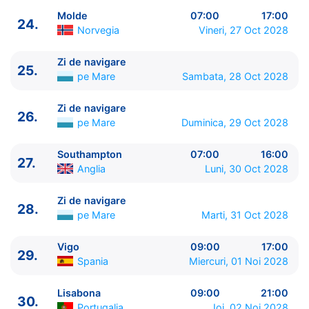
48.
Buenos Aires
Argentina
07:00 - 00:00
Molde
07:00
17:00
24.
49.
Buenos Aires
Argentina
05:00 - ⚓
Norvegia
Vineri, 27 Oct 2028
Zi de navigare
25.
pe Mare
Sambata, 28 Oct 2028
Zi de navigare
26.
pe Mare
Duminica, 29 Oct 2028
Southampton
07:00
16:00
27.
Anglia
Luni, 30 Oct 2028
Zi de navigare
28.
pe Mare
Marti, 31 Oct 2028
Vigo
09:00
17:00
29.
Spania
Miercuri, 01 Noi 2028
Lisabona
09:00
21:00
30.
Portugalia
Joi, 02 Noi 2028