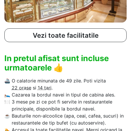
Vezi toate facilitatile
In pretul afisat sunt incluse
urmatoarele
👍
🚢
O calatorie minunata de 49 zile. Poti vizita
22 orase
si
14 tari
.
🛌
Cazarea la bordul navei in tipul de cabina ales.
🍽
3 mese pe zi ce pot fi servite in restaurantele
principale, disponibile la bordul navei.
☕
Bauturile non-alcoolice (apa, ceai, cafea, sucuri) in
restaurantele de tip bufet (cu autoservire).
🏊‍
Accesul la toate facilitatile navei. Mergi oricand la