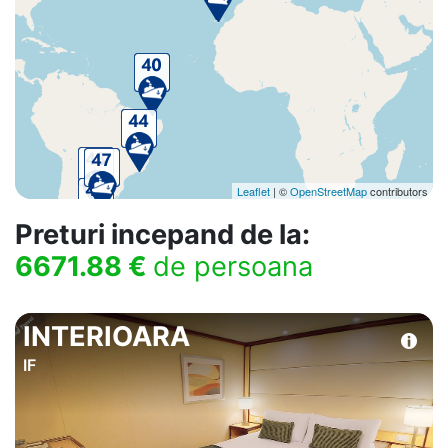
Leaflet
| ©
OpenStreetMap
contributors
Preturi incepand de la:
6671.88 €
de persoana
INTERIOARA
IF