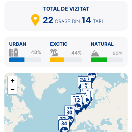
TOTAL DE VIZITAT
22
14
ORASE
DIN
TARI
URBAN
EXOTIC
NATURAL
48%
44%
50%
+
−