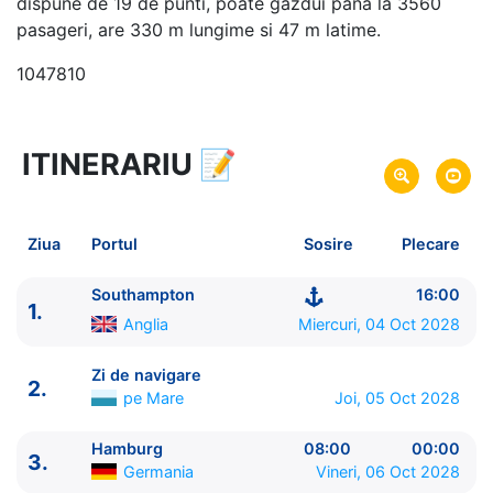
dispune de 19 de punti, poate gazdui pana la 3560
pasageri, are 330 m lungime si 47 m latime.
1047810
ITINERARIU
📝
49 zile
vacanta de croaziera in
Transatlantic -
link oferta
04 Oct 2028
din Southampton,
Anglia
Plecare pe
Ziua
Portul
Sosire
Plecare
21 Noi 2028
in Buenos Aires,
Argentina
Sosire pe
Southampton
16:00
1.
Princess Cruises
Anglia
Miercuri, 04 Oct 2028
Majestic Princess
★★★★★
Zi de navigare
2.
pe Mare
Joi, 05 Oct 2028
Hamburg
08:00
00:00
3.
Germania
Vineri, 06 Oct 2028