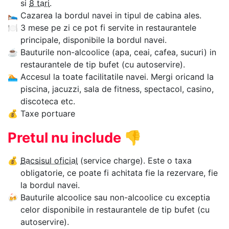
si
8 tari
.
🛌
Cazarea la bordul navei in tipul de cabina ales.
🍽
3 mese pe zi ce pot fi servite in restaurantele
principale, disponibile la bordul navei.
☕
Bauturile non-alcoolice (apa, ceai, cafea, sucuri) in
restaurantele de tip bufet (cu autoservire).
🏊‍
Accesul la toate facilitatile navei. Mergi oricand la
piscina, jacuzzi, sala de fitness, spectacol, casino,
discoteca etc.
💰
Taxe portuare
Pretul nu include
👎
💰
Bacsisul oficial
(service charge). Este o taxa
obligatorie, ce poate fi achitata fie la rezervare, fie
la bordul navei.
🍻
Bauturile alcoolice sau non-alcoolice cu exceptia
celor disponibile in restaurantele de tip bufet (cu
autoservire).