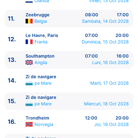
Olanda
Vineri, 13 Oct 2028
13.
Southampton
Anglia
07:00 - 16:00
14.
Zi de navigare
pe Mare
00:00 - 00:00
Zeebrugge
08:00
17:00
11.
15.
Zi de navigare
pe Mare
00:00 - 00:00
Belgia
Sambata, 14 Oct 2028
16.
Trondheim
Norvegia
12:00 - 20:00
17.
Zi de navigare
pe Mare
00:00 - 00:00
Le Havre, Paris
07:00
20:00
12.
Franta
Duminica, 15 Oct 2028
18.
Tromsø
Norvegia
09:00 - 00:00
19.
Tromsø
Norvegia
00:00 - 18:00
Southampton
07:00
16:00
20.
Alofi
Niue
10:00 - 23:00
13.
Anglia
Luni, 16 Oct 2028
21.
Zi de navigare
pe Mare
00:00 - 00:00
22.
Narvik
Norvegia
08:00 - 18:00
Zi de navigare
23.
Zi de navigare
pe Mare
00:00 - 00:00
14.
pe Mare
Marti, 17 Oct 2028
24.
Molde
Norvegia
07:00 - 17:00
25.
Zi de navigare
pe Mare
00:00 - 00:00
Zi de navigare
15.
26.
Zi de navigare
pe Mare
00:00 - 00:00
pe Mare
Miercuri, 18 Oct 2028
27.
Southampton
Anglia
07:00 - ⚓
Trondheim
12:00
20:00
16.
Norvegia
Joi, 19 Oct 2028