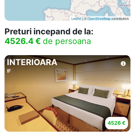
Leaflet
| ©
OpenStreetMap
contributors
Preturi incepand de la:
4526.4 €
de persoana
INTERIOARA
IF
4526 €