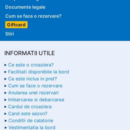
Documente legale
Cum se face o rezervare?
Giftcard
Stiri
INFORMATII UTILE
Ce este o croaziera?
Facilitati disponibile la bord
Ce este inclus in pret?
Cum se face o rezervare
Anularea unei rezervari
Imbarcarea si debarcarea
Cardul de croaziera
Cand este sezon?
Conditii de calatorie
Vestimentatia la bord