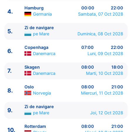
Hamburg
00:00
22:00
4.
Germania
Sambata, 07 Oct 2028
Zi de navigare
5.
ITINERARIU
pe Mare
Duminica, 08 Oct 2028
Ziua | Portul | Sosire - Plecare
----------------------------------------
Copenhaga
07:00
22:00
6.
1.
Southampton
Anglia
⚓ - 16:00
Danemarca
Luni, 09 Oct 2028
2.
Zi de navigare
pe Mare
00:00 - 00:00
3.
Hamburg
Germania
08:00 - 00:00
Skagen
08:00
18:00
7.
Danemarca
Marti, 10 Oct 2028
4.
Hamburg
Germania
00:00 - 22:00
5.
Zi de navigare
pe Mare
00:00 - 00:00
Oslo
08:00
21:00
6.
Copenhaga
Danemarca
07:00 - 22:00
8.
Norvegia
Miercuri, 11 Oct 2028
7.
Skagen
Danemarca
08:00 - 18:00
8.
Oslo
Norvegia
08:00 - 21:00
Zi de navigare
9.
Zi de navigare
pe Mare
00:00 - 00:00
9.
pe Mare
Joi, 12 Oct 2028
10.
Rotterdam
Olanda
08:00 - 21:00
11.
Zeebrugge
Belgia
08:00 - 17:00
Rotterdam
08:00
21:00
10.
12.
Le Havre, Paris
Franta
07:00 - 20:00