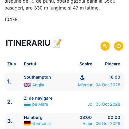
dispune de 19 de punti, poate gazdui pana la 3560
pasageri, are 330 m lungime si 47 m latime.
1047811
ITINERARIU
📝
27 zile
vacanta de croaziera in
Fiordurile Norvegiene -
link oferta
04 Oct 2028
din Southampton,
Anglia
Plecare pe
Ziua
Portul
Sosire
Plecare
30 Oct 2028
in Southampton,
Anglia
Sosire pe
Southampton
16:00
1.
Princess Cruises
Anglia
Miercuri, 04 Oct 2028
Majestic Princess
★★★★★
Zi de navigare
2.
pe Mare
Joi, 05 Oct 2028
Hamburg
08:00
00:00
3.
Germania
Vineri, 06 Oct 2028