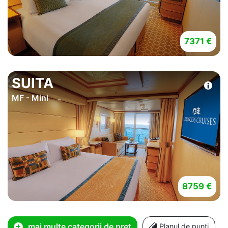
7371 €
SUITA
MF - Mini
8759 €
mai multe categorii de pret
Planul de punti