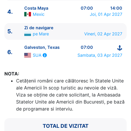
Costa Maya
07:00
14:00
4.
Mexic
Joi, 01 Apr 2027
Zi de navigare
5.
ITINERARIU
pe Mare
Vineri, 02 Apr 2027
Ziua | Portul | Sosire - Plecare
----------------------------------------
Galveston, Texas
07:00
6.
1.
Galveston, Texas
SUA
⚓ - 16:00
Sambata, 03 Apr 2027
SUA
2.
Zi de navigare
pe Mare
0:00 - 0:00
3.
Cozumel
Mexic
07:00 - 17:00
4.
Costa Maya
Mexic
07:00 - 14:00
NOTA:
5.
Zi de navigare
pe Mare
0:00 - 0:00
Cetăţenii români care călătoresc în Statele Unite
6.
Galveston, Texas
SUA
07:00 - ⚓
ale Americii în scop turistic au nevoie de viză.
Viza se obține de catre solicitant, la Ambasada
Statelor Unite ale Americii din Bucuresti, pe bază
de programare si interviu.
TOTAL DE VIZITAT