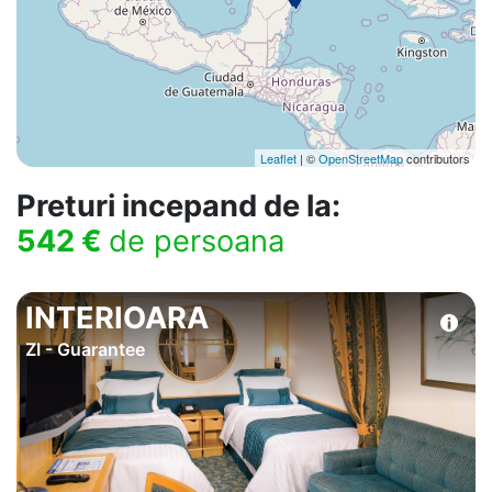
Leaflet
| ©
OpenStreetMap
contributors
Preturi incepand de la:
542 €
de persoana
INTERIOARA
ZI - Guarantee