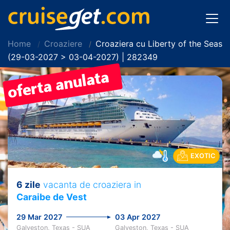
Home
Croaziere
Croaziera cu Liberty of the Seas
(29-03-2027 > 03-04-2027) | 282349
EXOTIC
6 zile
vacanta de croaziera in
Caraibe de Vest
29 Mar 2027
03 Apr 2027
Galveston, Texas - SUA
Galveston, Texas - SUA