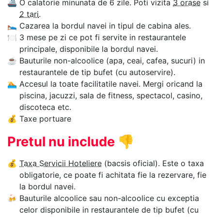
🚢
O calatorie minunata de 6 zile. Poti vizita
3 orase
si
2 tari
.
🛌
Cazarea la bordul navei in tipul de cabina ales.
🍽
3 mese pe zi ce pot fi servite in restaurantele
principale, disponibile la bordul navei.
☕
Bauturile non-alcoolice (apa, ceai, cafea, sucuri) in
restaurantele de tip bufet (cu autoservire).
🏊‍
Accesul la toate facilitatile navei. Mergi oricand la
piscina, jacuzzi, sala de fitness, spectacol, casino,
discoteca etc.
💰
Taxe portuare
Pretul nu include
👎
💰
Taxa Servicii Hoteliere
(bacsis oficial). Este o taxa
obligatorie, ce poate fi achitata fie la rezervare, fie
la bordul navei.
🍻
Bauturile alcoolice sau non-alcoolice cu exceptia
celor disponibile in restaurantele de tip bufet (cu