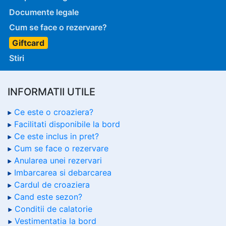
Documente legale
Cum se face o rezervare?
Giftcard
Stiri
INFORMATII UTILE
Ce este o croaziera?
Facilitati disponibile la bord
Ce este inclus in pret?
Cum se face o rezervare
Anularea unei rezervari
Imbarcarea si debarcarea
Cardul de croaziera
Cand este sezon?
Conditii de calatorie
Vestimentatia la bord