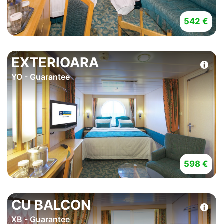
542 €
EXTERIOARA
YO - Guarantee
598 €
CU BALCON
XB - Guarantee