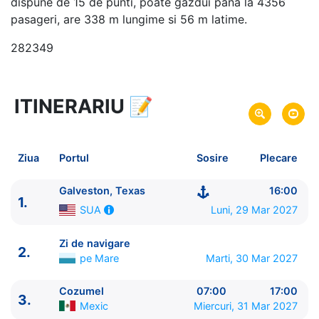
dispune de 15 de punti, poate gazdui pana la 4356
pasageri, are 338 m lungime si 56 m latime.
282349
ITINERARIU
📝
6 zile
vacanta de croaziera in
Caraibe de Vest -
link oferta
29 Mar 2027
din Galveston, Texas,
SUA
Plecare pe
Ziua
Portul
Sosire
Plecare
03 Apr 2027
in Galveston, Texas,
SUA
Sosire pe
Galveston, Texas
16:00
1.
Royal Caribbean International
Luni, 29 Mar 2027
SUA
Liberty of the Seas
★★★★+
Zi de navigare
2.
pe Mare
Marti, 30 Mar 2027
Cozumel
07:00
17:00
3.
Mexic
Miercuri, 31 Mar 2027