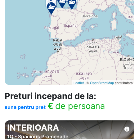
Leaflet
| ©
OpenStreetMap
contributors
Preturi incepand de la:
€
de persoana
suna pentru pret
INTERIOARA
1Q - Spacious Promenade