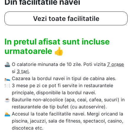
Din facilitatile navei
Vezi toate facilitatile
In pretul afisat sunt incluse
urmatoarele
👍
🚢
O calatorie minunata de 10 zile. Poti vizita
7 orase
si
3 tari
.
🛌
Cazarea la bordul navei in tipul de cabina ales.
🍽
3 mese pe zi ce pot fi servite in restaurantele
principale, disponibile la bordul navei.
☕
Bauturile non-alcoolice (apa, ceai, cafea, sucuri) in
restaurantele de tip bufet (cu autoservire).
🏊‍
Accesul la toate facilitatile navei. Mergi oricand la
piscina, jacuzzi, sala de fitness, spectacol, casino,
discoteca etc.