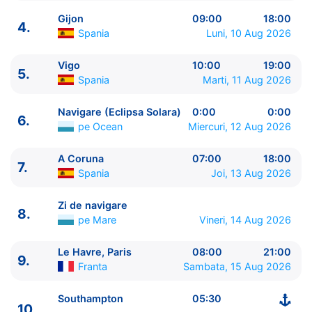
Gijon
09:00
18:00
4.
Spania
Luni, 10 Aug 2026
Vigo
10:00
19:00
5.
ITINERARIU
Spania
Marti, 11 Aug 2026
Ziua | Portul | Sosire - Plecare
----------------------------------------
Navigare (Eclipsa Solara)
0:00
0:00
6.
1.
Southampton
Anglia
⚓ - 17:00
pe Ocean
Miercuri, 12 Aug 2026
2.
Zi de navigare
pe Mare
0:00 - 0:00
3.
Bilbao
Spania
08:00 - 18:00
A Coruna
07:00
18:00
7.
Spania
Joi, 13 Aug 2026
4.
Gijon
Spania
09:00 - 18:00
5.
Vigo
Spania
10:00 - 19:00
Zi de navigare
6.
Navigare (Eclipsa Solara)
pe Ocean
0:00 - 0:00
8.
pe Mare
Vineri, 14 Aug 2026
7.
A Coruna
Spania
07:00 - 18:00
8.
Zi de navigare
pe Mare
0:00 - 0:00
Le Havre, Paris
08:00
21:00
9.
Le Havre, Paris
Franta
08:00 - 21:00
9.
Franta
Sambata, 15 Aug 2026
10.
Southampton
Anglia
05:30 - ⚓
Southampton
05:30
10.