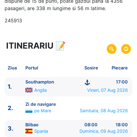
dispune de 15 de punti, poate gazdui pana la 4356
pasageri, are 338 m lungime si 56 m latime.
245913
ITINERARIU
📝
10 zile
vacanta de croaziera in
Europa de Vest -
link oferta
07 Aug 2026
din Southampton,
Anglia
Plecare pe
Ziua
Portul
Sosire
Plecare
16 Aug 2026
in Southampton,
Anglia
Sosire pe
Southampton
17:00
1.
Royal Caribbean International
Anglia
Vineri, 07 Aug 2026
Liberty of the Seas
★★★★+
Zi de navigare
2.
pe Mare
Sambata, 08 Aug 2026
Bilbao
08:00
18:00
3.
Spania
Duminica, 09 Aug 2026