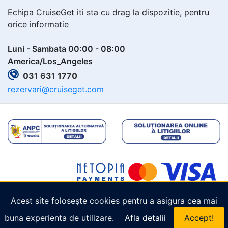
Echipa CruiseGet iti sta cu drag la dispozitie, pentru
orice informatie
Luni - Sambata 00:00 - 08:00
America/Los_Angeles
031 631 1770
rezervari@cruiseget.com
Acest site folosește cookies pentru a asigura cea mai
Copyright © 2026
Cruiseget.com
. Toate drepturile
buna experienta de utilizare.
Afla detalii
Accept!
rezervate.