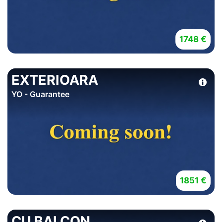
1748 €
EXTERIOARA
YO - Guarantee
1851 €
CU BALCON