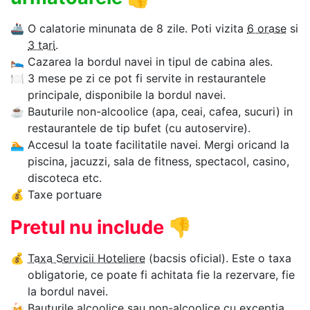
🚢
O calatorie minunata de 8 zile. Poti vizita
6 orase
si
3 tari
.
🛌
Cazarea la bordul navei in tipul de cabina ales.
🍽
3 mese pe zi ce pot fi servite in restaurantele
principale, disponibile la bordul navei.
☕
Bauturile non-alcoolice (apa, ceai, cafea, sucuri) in
restaurantele de tip bufet (cu autoservire).
🏊‍
Accesul la toate facilitatile navei. Mergi oricand la
piscina, jacuzzi, sala de fitness, spectacol, casino,
discoteca etc.
💰
Taxe portuare
Pretul nu include
👎
💰
Taxa Servicii Hoteliere
(bacsis oficial). Este o taxa
obligatorie, ce poate fi achitata fie la rezervare, fie
la bordul navei.
🍻
Bauturile alcoolice sau non-alcoolice cu exceptia