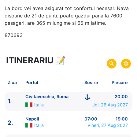
La bord vei avea asigurat tot confortul necesar. Nava
dispune de 21 de punti, poate gazdui pana la 7600
pasageri, are 365 m lungime si 65 m latime.
870693
ITINERARIU
📝
8 zile
vacanta de croaziera in
Marea Mediterana de Vest si Insulele Baleare -
link
oferta
Ziua
Portul
Sosire
Plecare
26 Aug 2027
din Civitavecchia, Roma,
Plecare pe
Italia
Civitavecchia, Roma
20:00
1.
02 Sep 2027
in Civitavecchia, Roma,
Italia
Sosire pe
Italia
Joi, 26 Aug 2027
Royal Caribbean International
Napoli
07:00
19:00
2.
Legend of the Seas
★★★★★
Italia
Vineri, 27 Aug 2027