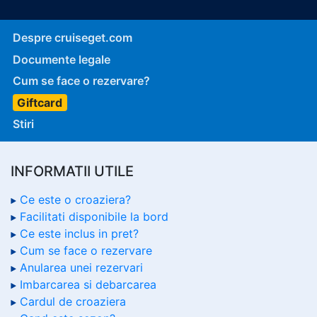
Despre cruiseget.com
Documente legale
Cum se face o rezervare?
Giftcard
Stiri
INFORMATII UTILE
Ce este o croaziera?
Facilitati disponibile la bord
Ce este inclus in pret?
Cum se face o rezervare
Anularea unei rezervari
Imbarcarea si debarcarea
Cardul de croaziera