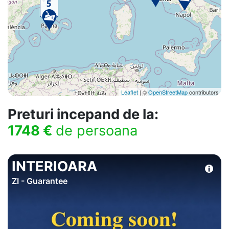
Leaflet
| ©
OpenStreetMap
contributors
Preturi incepand de la:
1748 €
de persoana
INTERIOARA
ZI - Guarantee