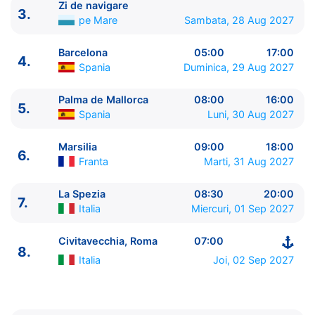
Zi de navigare
3.
pe Mare
Sambata, 28 Aug 2027
Barcelona
05:00
17:00
4.
Spania
Duminica, 29 Aug 2027
Palma de Mallorca
08:00
16:00
5.
Spania
Luni, 30 Aug 2027
ITINERARIU
Marsilia
09:00
18:00
6.
Ziua | Portul | Sosire - Plecare
Franta
Marti, 31 Aug 2027
----------------------------------------
1.
Civitavecchia, Roma
Italia
⚓ - 20:00
La Spezia
08:30
20:00
7.
2.
Napoli
Italia
07:00 - 19:00
Italia
Miercuri, 01 Sep 2027
3.
Zi de navigare
pe Mare
0:00 - 0:00
4.
Barcelona
Spania
05:00 - 17:00
Civitavecchia, Roma
07:00
8.
5.
Palma de Mallorca
Spania
08:00 - 16:00
Italia
Joi, 02 Sep 2027
6.
Marsilia
Franta
09:00 - 18:00
7.
La Spezia
Italia
08:30 - 20:00
8.
Civitavecchia, Roma
Italia
07:00 - ⚓