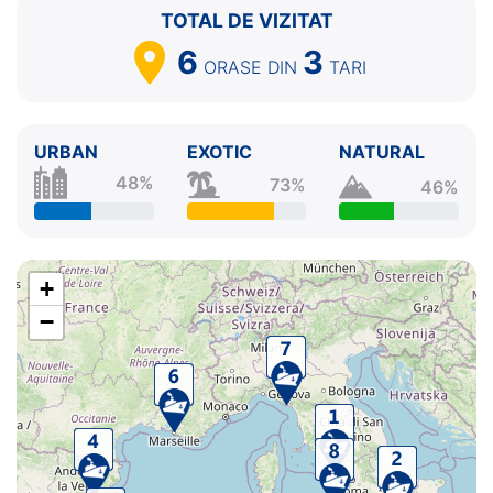
TOTAL DE VIZITAT
6
3
ORASE
DIN
TARI
URBAN
EXOTIC
NATURAL
48%
73%
46%
+
−