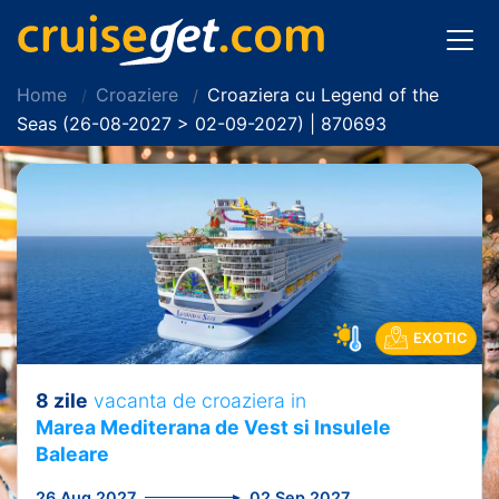
Home
Croaziere
Croaziera cu Legend of the
Seas (26-08-2027 > 02-09-2027) | 870693
EXOTIC
8 zile
vacanta de croaziera in
Marea Mediterana de Vest si Insulele
Baleare
26 Aug 2027
02 Sep 2027