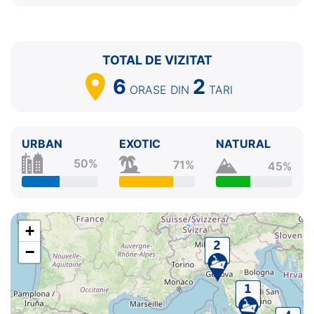
9.
Barcelona
Spania
05:00 - ⚓
TOTAL DE VIZITAT
6
2
ORASE
DIN
TARI
URBAN
EXOTIC
NATURAL
50%
71%
45%
+
−