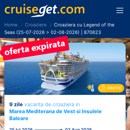
Home
Croaziere
Croaziera cu Legend of the
Seas (25-07-2026 > 02-08-2026) | 870623
PRET REDUS!
EXOTIC
9 zile
vacanta de croaziera in
Marea Mediterana de Vest si Insulele
Baleare
25 Iul 2026
02 Aug 2026