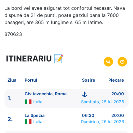
La bord vei avea asigurat tot confortul necesar. Nava
dispune de 21 de punti, poate gazdui pana la 7600
pasageri, are 365 m lungime si 65 m latime.
870623
ITINERARIU
📝
9 zile
vacanta de croaziera in
Marea Mediterana de Vest si Insulele Baleare -
link
oferta
Ziua
Portul
Sosire
Plecare
25 Iul 2026
din Civitavecchia, Roma,
Plecare pe
Italia
Civitavecchia, Roma
20:00
1.
02 Aug 2026
in Barcelona,
Spania
Sosire pe
Italia
Sambata, 25 Iul 2026
Royal Caribbean International
La Spezia
06:30
20:00
2.
Legend of the Seas
★★★★★
Italia
Duminica, 26 Iul 2026