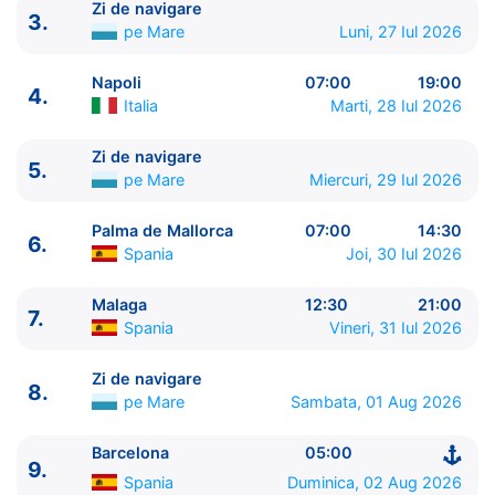
Zi de navigare
3.
pe Mare
Luni, 27 Iul 2026
Napoli
07:00
19:00
4.
Italia
Marti, 28 Iul 2026
Zi de navigare
5.
pe Mare
Miercuri, 29 Iul 2026
ITINERARIU
Palma de Mallorca
07:00
14:30
6.
Ziua | Portul | Sosire - Plecare
Spania
Joi, 30 Iul 2026
----------------------------------------
1.
Civitavecchia, Roma
Italia
⚓ - 20:00
Malaga
12:30
21:00
7.
2.
La Spezia
Italia
06:30 - 20:00
Spania
Vineri, 31 Iul 2026
3.
Zi de navigare
pe Mare
0:00 - 0:00
4.
Napoli
Italia
07:00 - 19:00
Zi de navigare
8.
pe Mare
Sambata, 01 Aug 2026
5.
Zi de navigare
pe Mare
0:00 - 0:00
6.
Palma de Mallorca
Spania
07:00 - 14:30
Barcelona
05:00
7.
Malaga
Spania
12:30 - 21:00
9.
Spania
Duminica, 02 Aug 2026
8.
Zi de navigare
pe Mare
0:00 - 0:00