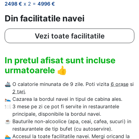
2498 €
x 2 =
4996 €
Din facilitatile navei
Vezi toate facilitatile
In pretul afisat sunt incluse
urmatoarele
👍
🚢
O calatorie minunata de 9 zile. Poti vizita
6 orase
si
2 tari
.
🛌
Cazarea la bordul navei in tipul de cabina ales.
🍽
3 mese pe zi ce pot fi servite in restaurantele
principale, disponibile la bordul navei.
☕
Bauturile non-alcoolice (apa, ceai, cafea, sucuri) in
restaurantele de tip bufet (cu autoservire).
🏊‍
Accesul la toate facilitatile navei. Mergi oricand la