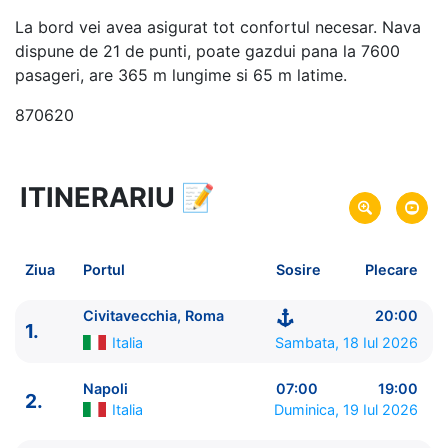
La bord vei avea asigurat tot confortul necesar. Nava
dispune de 21 de punti, poate gazdui pana la 7600
pasageri, are 365 m lungime si 65 m latime.
870620
ITINERARIU
📝
8 zile
vacanta de croaziera in
Marea Mediterana de Vest si Insulele Baleare -
link
oferta
Ziua
Portul
Sosire
Plecare
18 Iul 2026
din Civitavecchia, Roma,
Plecare pe
Italia
Civitavecchia, Roma
20:00
1.
25 Iul 2026
in Civitavecchia, Roma,
Italia
Sosire pe
Italia
Sambata, 18 Iul 2026
Royal Caribbean International
Napoli
07:00
19:00
2.
Legend of the Seas
★★★★★
Italia
Duminica, 19 Iul 2026