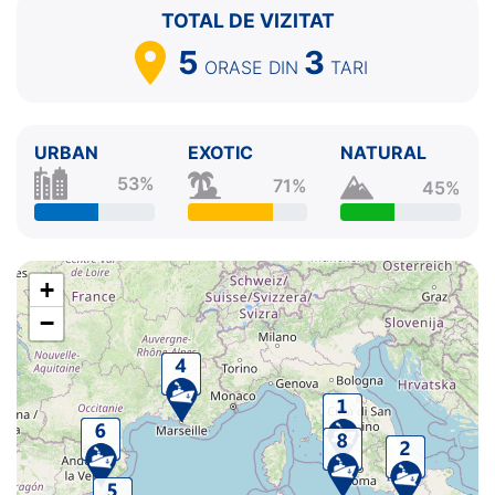
TOTAL DE VIZITAT
5
3
ORASE
DIN
TARI
URBAN
EXOTIC
NATURAL
53%
71%
45%
+
−