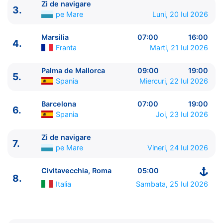
Zi de navigare
3.
pe Mare
Luni, 20 Iul 2026
Marsilia
07:00
16:00
4.
Franta
Marti, 21 Iul 2026
Palma de Mallorca
09:00
19:00
5.
Spania
Miercuri, 22 Iul 2026
ITINERARIU
Barcelona
07:00
19:00
6.
Ziua | Portul | Sosire - Plecare
Spania
Joi, 23 Iul 2026
----------------------------------------
1.
Civitavecchia, Roma
Italia
⚓ - 20:00
Zi de navigare
7.
2.
Napoli
Italia
07:00 - 19:00
pe Mare
Vineri, 24 Iul 2026
3.
Zi de navigare
pe Mare
0:00 - 0:00
4.
Marsilia
Franta
07:00 - 16:00
Civitavecchia, Roma
05:00
8.
5.
Palma de Mallorca
Spania
09:00 - 19:00
Italia
Sambata, 25 Iul 2026
6.
Barcelona
Spania
07:00 - 19:00
7.
Zi de navigare
pe Mare
0:00 - 0:00
8.
Civitavecchia, Roma
Italia
05:00 - ⚓