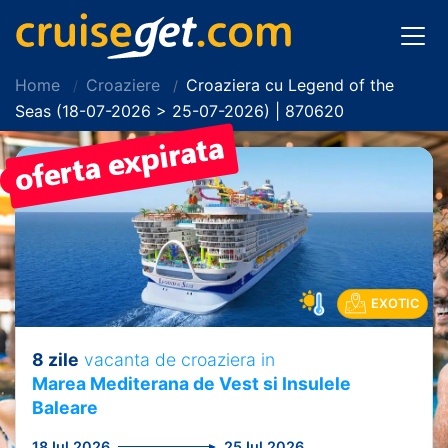
Home
Croaziere
Croaziera cu Legend of the
Seas (18-07-2026 > 25-07-2026) | 870620
PRET REDUS!
EXOTIC
8 zile
vacanta de croaziera in
Marea Mediterana de Vest si Insulele
Baleare
18 Iul 2026
25 Iul 2026