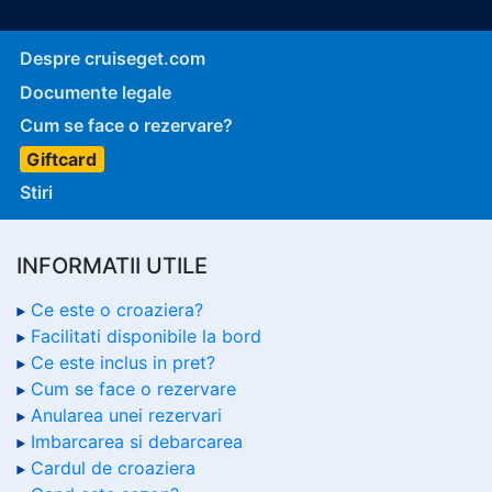
Despre cruiseget.com
Documente legale
Cum se face o rezervare?
Giftcard
Stiri
INFORMATII UTILE
Ce este o croaziera?
Facilitati disponibile la bord
Ce este inclus in pret?
Cum se face o rezervare
Anularea unei rezervari
Imbarcarea si debarcarea
Cardul de croaziera