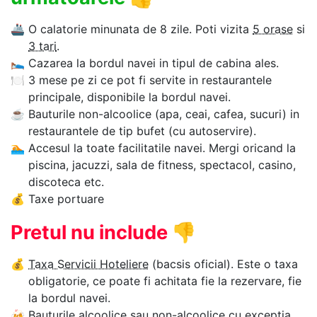
🚢
O calatorie minunata de 8 zile. Poti vizita
5 orase
si
3 tari
.
🛌
Cazarea la bordul navei in tipul de cabina ales.
🍽
3 mese pe zi ce pot fi servite in restaurantele
principale, disponibile la bordul navei.
☕
Bauturile non-alcoolice (apa, ceai, cafea, sucuri) in
restaurantele de tip bufet (cu autoservire).
🏊‍
Accesul la toate facilitatile navei. Mergi oricand la
piscina, jacuzzi, sala de fitness, spectacol, casino,
discoteca etc.
💰
Taxe portuare
Pretul nu include
👎
💰
Taxa Servicii Hoteliere
(bacsis oficial). Este o taxa
obligatorie, ce poate fi achitata fie la rezervare, fie
la bordul navei.
🍻
Bauturile alcoolice sau non-alcoolice cu exceptia