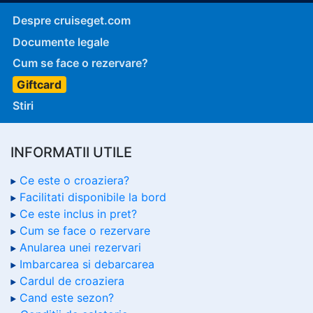
Despre cruiseget.com
Documente legale
Cum se face o rezervare?
Giftcard
Stiri
INFORMATII UTILE
Ce este o croaziera?
Facilitati disponibile la bord
Ce este inclus in pret?
Cum se face o rezervare
Anularea unei rezervari
Imbarcarea si debarcarea
Cardul de croaziera
Cand este sezon?