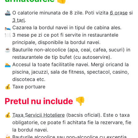
🚢
O calatorie minunata de 8 zile. Poti vizita
6 orase
si
3 tari
.
🛌
Cazarea la bordul navei in tipul de cabina ales.
🍽
3 mese pe zi ce pot fi servite in restaurantele
principale, disponibile la bordul navei.
☕
Bauturile non-alcoolice (apa, ceai, cafea, sucuri) in
restaurantele de tip bufet (cu autoservire).
🏊‍
Accesul la toate facilitatile navei. Mergi oricand la
piscina, jacuzzi, sala de fitness, spectacol, casino,
discoteca etc.
💰
Taxe portuare
Pretul nu include
👎
💰
Taxa Servicii Hoteliere
(bacsis oficial). Este o taxa
obligatorie, ce poate fi achitata fie la rezervare, fie
la bordul navei.
🍻
Bauturile alcoolice sau non-alcoolice cu exceptia