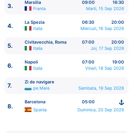
Marsilia
09:00
16:30
3.
Franta
Marti, 15 Sep 2026
La Spezia
06:30
20:00
4.
Italia
Miercuri, 16 Sep 2026
Civitavecchia, Roma
07:00
20:00
5.
Italia
Joi, 17 Sep 2026
ITINERARIU
Ziua | Portul | Sosire - Plecare
Napoli
07:00
19:00
6.
----------------------------------------
Italia
Vineri, 18 Sep 2026
1.
Barcelona
Spania
⚓ - 17:00
2.
Palma de Mallorca
Spania
08:00 - 16:00
Zi de navigare
7.
3.
Marsilia
Franta
09:00 - 16:30
pe Mare
Sambata, 19 Sep 2026
4.
La Spezia
Italia
06:30 - 20:00
5.
Civitavecchia, Roma
Italia
07:00 - 20:00
Barcelona
05:00
8.
6.
Napoli
Italia
07:00 - 19:00
Spania
Duminica, 20 Sep 2026
7.
Zi de navigare
pe Mare
0:00 - 0:00
8.
Barcelona
Spania
05:00 - ⚓