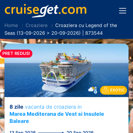
Home
Croaziere
Croaziera cu Legend of the
Seas (13-09-2026 > 20-09-2026) | 873544
PRET REDUS!
EXOTIC
8 zile
vacanta de croaziera in
Marea Mediterana de Vest si Insulele
Baleare
13 Sep 2026
20 Sep 2026