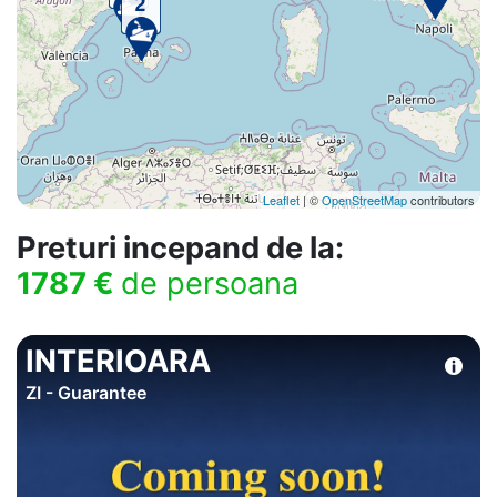
Leaflet
| ©
OpenStreetMap
contributors
Preturi incepand de la:
1787 €
de persoana
INTERIOARA
ZI - Guarantee