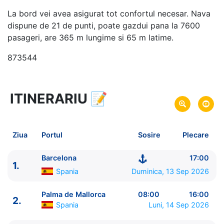
La bord vei avea asigurat tot confortul necesar. Nava
dispune de 21 de punti, poate gazdui pana la 7600
pasageri, are 365 m lungime si 65 m latime.
873544
ITINERARIU
📝
8 zile
vacanta de croaziera in
Marea Mediterana de Vest si Insulele Baleare -
link
oferta
Ziua
Portul
Sosire
Plecare
13 Sep 2026
din Barcelona,
Spania
Plecare pe
20 Sep 2026
in Barcelona,
Spania
Sosire pe
Barcelona
17:00
1.
Spania
Duminica, 13 Sep 2026
Royal Caribbean International
Legend of the Seas
★★★★★
Palma de Mallorca
08:00
16:00
2.
Spania
Luni, 14 Sep 2026