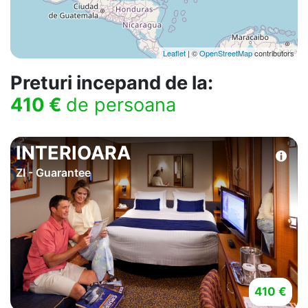
Leaflet
| ©
OpenStreetMap
contributors
Preturi incepand de la:
410 €
de persoana
INTERIOARA
ZI - Guarantee
410 €