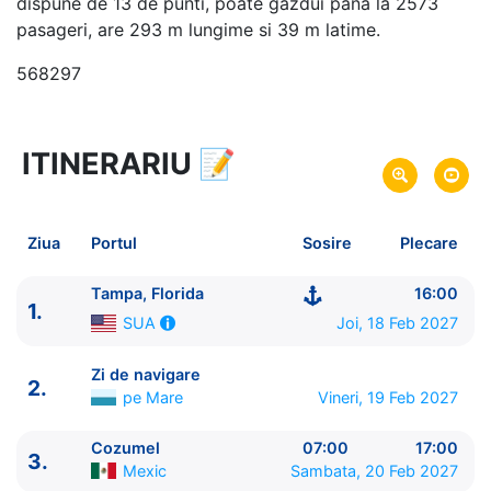
dispune de 13 de punti, poate gazdui pana la 2573
pasageri, are 293 m lungime si 39 m latime.
568297
ITINERARIU
📝
5 zile
vacanta de croaziera in
Caraibe de Vest -
link oferta
18 Feb 2027
din Tampa, Florida,
SUA
Plecare pe
Ziua
Portul
Sosire
Plecare
22 Feb 2027
in Tampa, Florida,
SUA
Sosire pe
Tampa, Florida
16:00
1.
Royal Caribbean International
Joi, 18 Feb 2027
SUA
Jewel of the Seas
★★★★+
Zi de navigare
2.
pe Mare
Vineri, 19 Feb 2027
Cozumel
07:00
17:00
3.
Mexic
Sambata, 20 Feb 2027