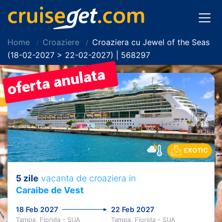
Home
Croaziere
Croaziera cu Jewel of the Seas
(18-02-2027 > 22-02-2027) | 568297
EXOTIC
5 zile
vacanta de croaziera in
Caraibe de Vest
18 Feb 2027
22 Feb 2027
Tampa, Florida - SUA
Tampa, Florida - SUA