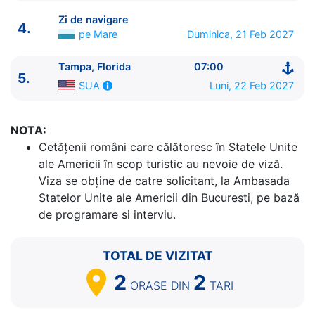
Zi de navigare
4.
pe Mare
Duminica, 21 Feb 2027
Tampa, Florida
07:00
ITINERARIU
5.
Luni, 22 Feb 2027
SUA
Ziua | Portul | Sosire - Plecare
----------------------------------------
1.
Tampa, Florida
SUA
⚓ - 16:00
NOTA:
2.
Zi de navigare
pe Mare
0:00 - 0:00
Cetăţenii români care călătoresc în Statele Unite
3.
Cozumel
Mexic
07:00 - 17:00
ale Americii în scop turistic au nevoie de viză.
4.
Zi de navigare
pe Mare
0:00 - 0:00
Viza se obține de catre solicitant, la Ambasada
5.
Tampa, Florida
SUA
07:00 - ⚓
Statelor Unite ale Americii din Bucuresti, pe bază
de programare si interviu.
TOTAL DE VIZITAT
2
2
ORASE
DIN
TARI