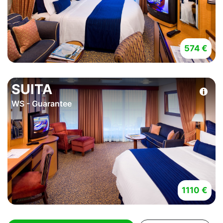
574 €
SUITA
WS - Guarantee
1110 €