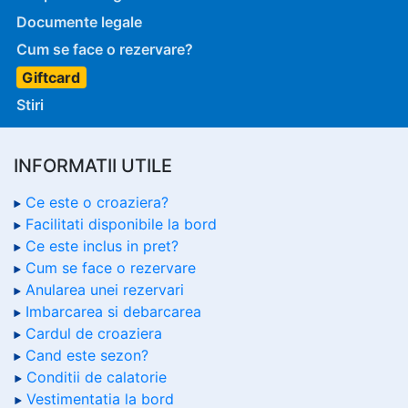
Documente legale
Cum se face o rezervare?
Giftcard
Stiri
INFORMATII UTILE
Ce este o croaziera?
Facilitati disponibile la bord
Ce este inclus in pret?
Cum se face o rezervare
Anularea unei rezervari
Imbarcarea si debarcarea
Cardul de croaziera
Cand este sezon?
Conditii de calatorie
Vestimentatia la bord