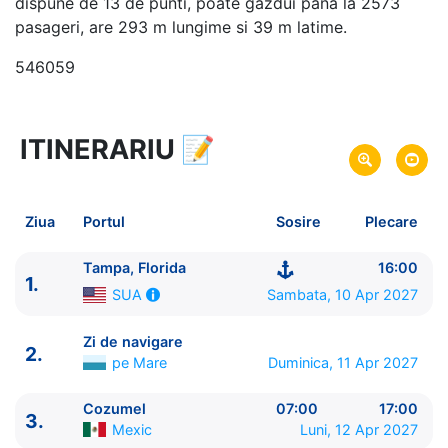
dispune de 13 de punti, poate gazdui pana la 2573
pasageri, are 293 m lungime si 39 m latime.
546059
ITINERARIU
📝
6 zile
vacanta de croaziera in
Caraibe de Nord -
link oferta
10 Apr 2027
din Tampa, Florida,
SUA
Plecare pe
Ziua
Portul
Sosire
Plecare
15 Apr 2027
in Tampa, Florida,
SUA
Sosire pe
Tampa, Florida
16:00
1.
Royal Caribbean International
Sambata, 10 Apr 2027
SUA
Jewel of the Seas
★★★★+
Zi de navigare
2.
pe Mare
Duminica, 11 Apr 2027
Cozumel
07:00
17:00
3.
Mexic
Luni, 12 Apr 2027