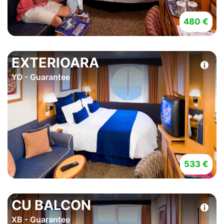
480 €
EXTERIOARA
YO - Guarantee
533 €
CU BALCON
XB - Guarantee