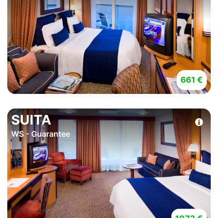
661 €
SUITA
WS - Guarantee