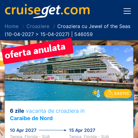
Home
Croaziere
Croaziera cu Jewel of the Seas
(10-04-2027 > 15-04-2027) | 546059
EXOTIC
6 zile
vacanta de croaziera in
Caraibe de Nord
10 Apr 2027
15 Apr 2027
Tampa, Florida - SUA
Tampa, Florida - SUA