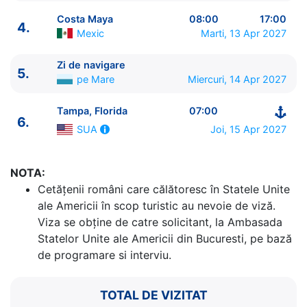
Costa Maya
08:00
17:00
4.
Mexic
Marti, 13 Apr 2027
Zi de navigare
5.
ITINERARIU
pe Mare
Miercuri, 14 Apr 2027
Ziua | Portul | Sosire - Plecare
----------------------------------------
Tampa, Florida
07:00
6.
1.
Tampa, Florida
SUA
⚓ - 16:00
Joi, 15 Apr 2027
SUA
2.
Zi de navigare
pe Mare
0:00 - 0:00
3.
Cozumel
Mexic
07:00 - 17:00
4.
Costa Maya
Mexic
08:00 - 17:00
NOTA:
5.
Zi de navigare
pe Mare
0:00 - 0:00
Cetăţenii români care călătoresc în Statele Unite
6.
Tampa, Florida
SUA
07:00 - ⚓
ale Americii în scop turistic au nevoie de viză.
Viza se obține de catre solicitant, la Ambasada
Statelor Unite ale Americii din Bucuresti, pe bază
de programare si interviu.
TOTAL DE VIZITAT