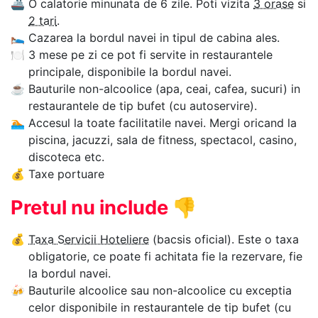
🚢
O calatorie minunata de 6 zile. Poti vizita
3 orase
si
2 tari
.
🛌
Cazarea la bordul navei in tipul de cabina ales.
🍽
3 mese pe zi ce pot fi servite in restaurantele
principale, disponibile la bordul navei.
☕
Bauturile non-alcoolice (apa, ceai, cafea, sucuri) in
restaurantele de tip bufet (cu autoservire).
🏊‍
Accesul la toate facilitatile navei. Mergi oricand la
piscina, jacuzzi, sala de fitness, spectacol, casino,
discoteca etc.
💰
Taxe portuare
Pretul nu include
👎
💰
Taxa Servicii Hoteliere
(bacsis oficial). Este o taxa
obligatorie, ce poate fi achitata fie la rezervare, fie
la bordul navei.
🍻
Bauturile alcoolice sau non-alcoolice cu exceptia
celor disponibile in restaurantele de tip bufet (cu