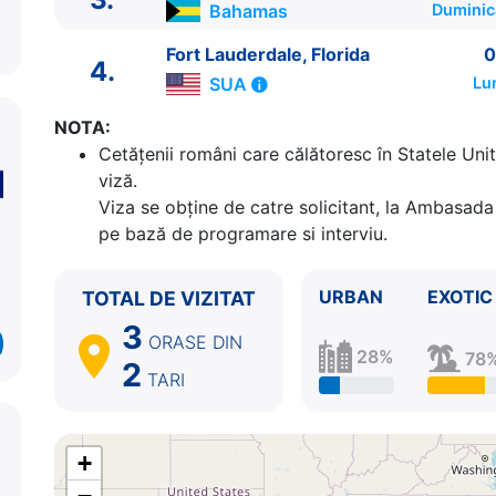
Bahamas
Duminic
Fort Lauderdale, Florida
0
4.
SUA
Lu
NOTA:
Cetăţenii români care călătoresc în Statele Unit
viză.
ITINERARIU
Viza se obține de catre solicitant, la Ambasada 
Ziua | Portul | Sosire - Plecare
pe bază de programare si interviu.
----------------------------------------
1.
Fort Lauderdale, Florida
SUA
⚓ - 16:00
2.
Insulele Bimini
Bahamas
08:00 - 17:00
URBAN
EXOTIC
TOTAL DE VIZITAT
3.
Nassau
Bahamas
07:30 - 17:30
3
ORASE
DIN
4.
Fort Lauderdale, Florida
SUA
07:00 - ⚓
28%
78
2
TARI
+