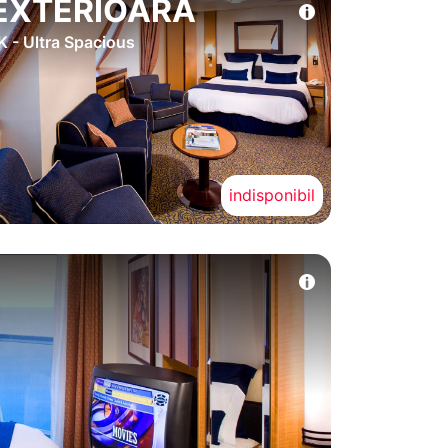
EXTERIOARA
K - Ultra Spacious
indisponibil