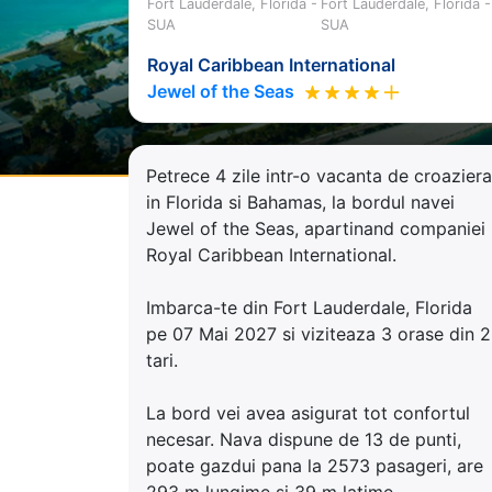
Fort Lauderdale, Florida -
Fort Lauderdale, Florida -
SUA
SUA
Royal Caribbean International
Jewel of the Seas
Petrece 4 zile intr-o vacanta de croaziera
in Florida si Bahamas, la bordul navei
Jewel of the Seas, apartinand companiei
Royal Caribbean International.
Imbarca-te din Fort Lauderdale, Florida
pe 07 Mai 2027 si viziteaza 3 orase din 2
tari.
La bord vei avea asigurat tot confortul
necesar. Nava dispune de 13 de punti,
poate gazdui pana la 2573 pasageri, are
293 m lungime si 39 m latime.