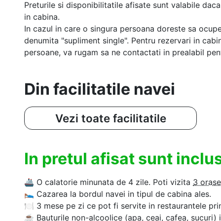
Preturile si disponibilitatile afisate sunt valabile d
in cabina.
In cazul in care o singura persoana doreste sa ocupe
denumita "supliment single". Pentru rezervari in cab
persoane, va rugam sa ne contactati in prealabil pentr
Din facilitatile navei
Vezi toate facilitatile
In pretul afisat sunt incl
🚢
O calatorie minunata de 4 zile. Poti vizita
3 orase
🛌
Cazarea la bordul navei in tipul de cabina ales.
🍽
3 mese pe zi ce pot fi servite in restaurantele pri
☕
Bauturile non-alcoolice (apa, ceai, cafea, sucuri) 