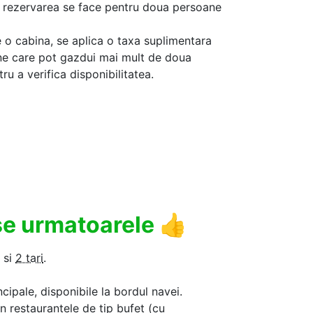
aca rezervarea se face pentru doua persoane
 o cabina, se aplica o taxa suplimentara
ine care pot gazdui mai mult de doua
u a verifica disponibilitatea.
use urmatoarele
👍
si
2 tari
.
ncipale, disponibile la bordul navei.
in restaurantele de tip bufet (cu