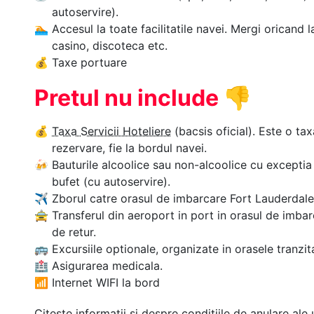
autoservire).
🏊‍
Accesul la toate facilitatile navei. Mergi oricand l
casino, discoteca etc.
💰
Taxe portuare
Pretul nu include
👎
💰
Taxa Servicii Hoteliere
(bacsis oficial). Este o tax
rezervare, fie la bordul navei.
🍻
Bauturile alcoolice sau non-alcoolice cu exceptia 
bufet (cu autoservire).
✈
Zborul catre orasul de imbarcare Fort Lauderdale, 
🚖
Transferul din aeroport in port in orasul de imbar
de retur.
🚌
Excursiile optionale, organizate in orasele tranzit
🏥
Asigurarea medicala.
📶
Internet WIFI la bord
Citeste informatii si despre
conditiile de anulare
ale 