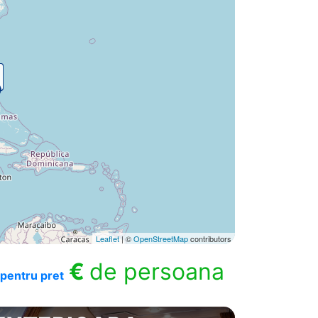
Leaflet
| ©
OpenStreetMap
contributors
€
de persoana
pentru pret