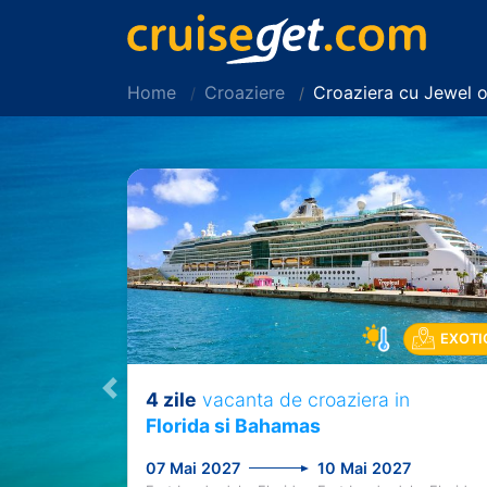
Home
Croaziere
Croaziera cu Jewel 
EXOTI
4 zile
vacanta de croaziera in
Previous
Florida si Bahamas
07 Mai 2027
10 Mai 2027