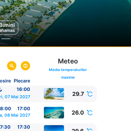
 Bimini
au
mas
ahamas
Meteo
Media temperaturilor
maxime
osire
Plecare
ida,
SUA
SUA
16:00
29.7
ri, 07 Mai 2027
8:00
17:00
26.0
a, 08 Mai 2027
7:30
17:30