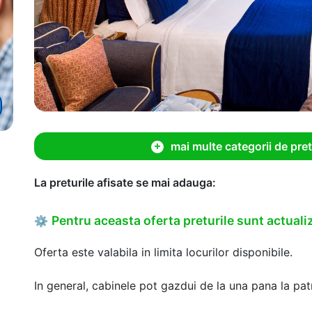
mai multe categorii de pret
La preturile afisate se mai adauga:
Pentru aceasta oferta preturile sunt actualiz
⚙
Oferta este valabila in limita locurilor disponibile.
In general, cabinele pot gazdui de la una pana la patr