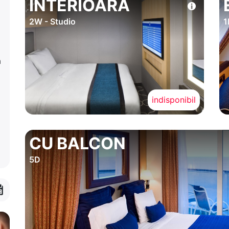
INTERIOARA
2W - Studio
1
a
indisponibil
CU BALCON
5D