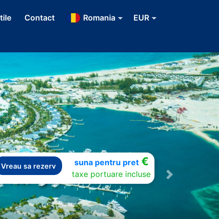
tile
Contact
Romania
EUR
€
suna pentru pret
Vreau sa rezerv
taxe portuare incluse
Next