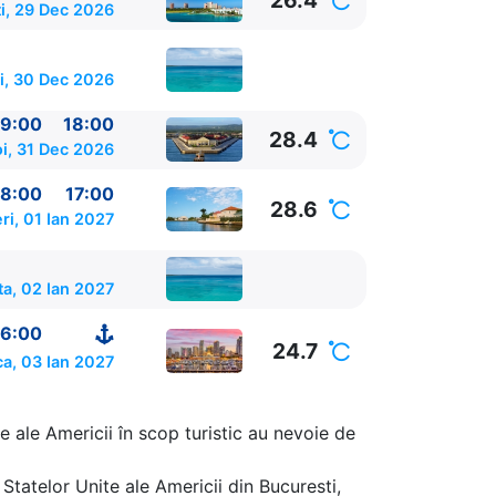
26.4
i, 29 Dec 2026
i, 30 Dec 2026
9:00
18:00
28.4
oi, 31 Dec 2026
8:00
17:00
28.6
ri, 01 Ian 2027
a, 02 Ian 2027
6:00
24.7
a, 03 Ian 2027
e ale Americii în scop turistic au nevoie de
Statelor Unite ale Americii din Bucuresti,