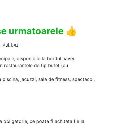
use urmatoarele
👍
si
4 tari
.
ncipale, disponibile la bordul navei.
in restaurantele de tip bufet (cu
a piscina, jacuzzi, sala de fitness, spectacol,
a obligatorie, ce poate fi achitata fie la