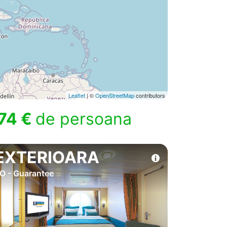
Leaflet
| ©
OpenStreetMap
contributors
74 €
de persoana
EXTERIOARA
O - Guarantee