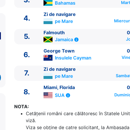
Bahamas
Mart
Zi de navigare
4.
pe Mare
Miercur
Falmouth
0
5.
Jamaica
J
ITINERARIU
George Town
0
6.
Ziua | Portul | Sosire - Plecare
Insulele Cayman
Vine
----------------------------------------
Zi de navigare
1.
Miami, Florida
SUA
⚓ - 16:00
7.
pe Mare
Sambat
2.
Cococay
Bahamas
07:00 - 17:00
3.
Nassau
Bahamas
07:30 - 17:30
Miami, Florida
0
8.
4.
Zi de navigare
pe Mare
0:00 - 0:00
SUA
Duminic
5.
Falmouth
Jamaica
09:00 - 18:00
6.
George Town
Insulele Cayman
08:00 - 17:00
NOTA:
7.
Zi de navigare
pe Mare
0:00 - 0:00
Cetăţenii români care călătoresc în Statele Unit
8.
Miami, Florida
SUA
06:00 - ⚓
viză.
Viza se obține de catre solicitant, la Ambasada 