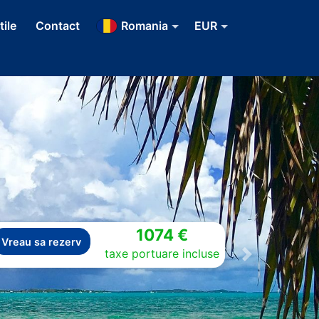
tile
Contact
Romania
EUR
1074 €
Vreau sa rezerv
taxe portuare incluse
Next