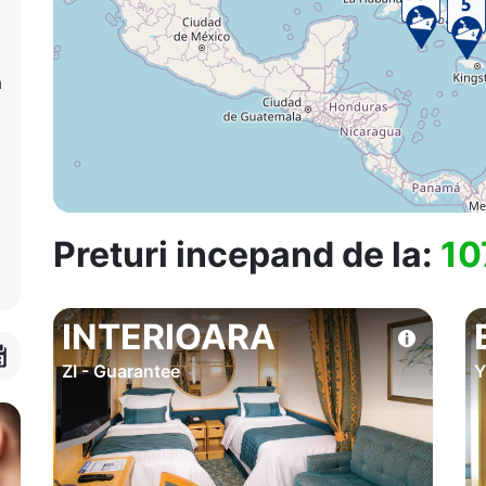
a
Preturi incepand de la:
10
INTERIOARA
ZI - Guarantee
Y