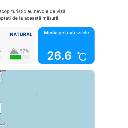
scop turistic au nevoie de viză.
ceptati de la această măsură.
Media pe toate zilele
NATURAL
%
57%
26.6