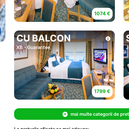
1074 €
CU BALCON
XB - Guarantee
J
1799 €
mai multe categorii de pret
La preturile afisate se mai adauga: