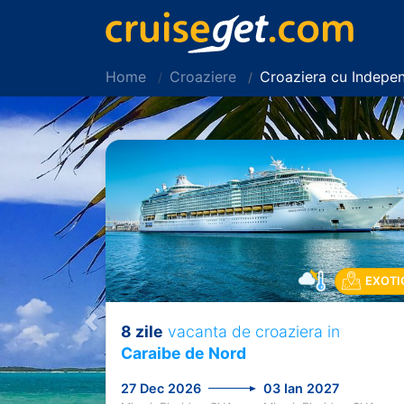
Home
Croaziere
Croaziera cu Indepe
EXOTI
8 zile
vacanta de croaziera in
Previous
Caraibe de Nord
27 Dec 2026
03 Ian 2027