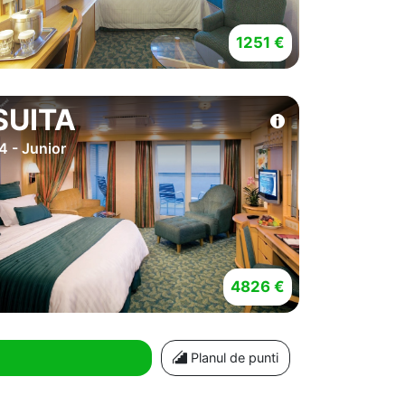
1251 €
SUITA
4 - Junior
4826 €
Planul de punti