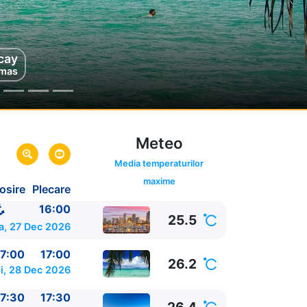
cay
au
mas
mas
Meteo
Media temperaturilor
maxime
osire
Plecare
16:00
25.5
a, 27 Dec 2026
7:00
17:00
26.2
i, 28 Dec 2026
7:30
17:30