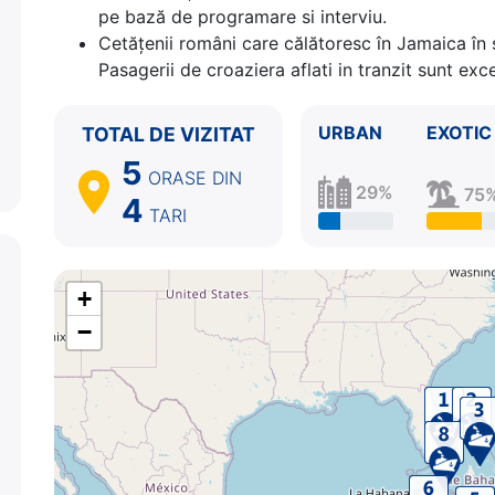
pe bază de programare si interviu.
Cetăţenii români care călătoresc în Jamaica în 
Pasagerii de croaziera aflati in tranzit sunt ex
URBAN
EXOTIC
TOTAL DE VIZITAT
5
ORASE
DIN
29%
75
4
TARI
+
−