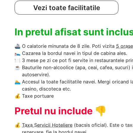
Vezi toate facilitatile
In pretul afisat sunt incl
🚢
O calatorie minunata de 8 zile. Poti vizita
5 orase
🛌
Cazarea la bordul navei in tipul de cabina ales.
🍽
3 mese pe zi ce pot fi servite in restaurantele pri
☕
Bauturile non-alcoolice (apa, ceai, cafea, sucuri) 
autoservire).
🏊‍
Accesul la toate facilitatile navei. Mergi oricand l
casino, discoteca etc.
💰
Taxe portuare
Pretul nu include
👎
💰
Taxa Servicii Hoteliere
(bacsis oficial). Este o tax
rezervare, fie la bordul navei.