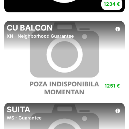
1234 €
CU BALCON
XN - Neighborhood Guarantee
1251 €
SUITA
WS - Guarantee