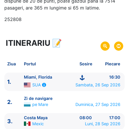
dispune de 20 de punti, poate gazdui pana la 7514
pasageri, are 365 m lungime si 65 m latime.
252808
ITINERARIU
📝
8 zile
vacanta de croaziera in
Caraibe de Vest -
link oferta
26 Sep 2026
din Miami, Florida,
SUA
Plecare pe
Ziua
Portul
Sosire
Plecare
03 Oct 2026
in Miami, Florida,
SUA
Sosire pe
Miami, Florida
16:30
1.
Royal Caribbean International
Sambata, 26 Sep 2026
SUA
Icon of the Seas
★★★★★
Zi de navigare
2.
pe Mare
Duminica, 27 Sep 2026
Costa Maya
08:00
17:00
3.
Mexic
Luni, 28 Sep 2026