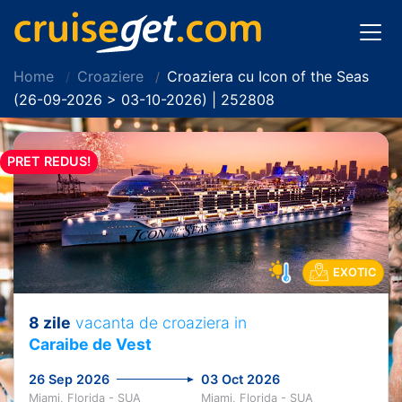
Home
Croaziere
Croaziera cu Icon of the Seas
(26-09-2026 > 03-10-2026) | 252808
PRET REDUS!
EXOTIC
8 zile
vacanta de croaziera in
Caraibe de Vest
26 Sep 2026
03 Oct 2026
Miami, Florida - SUA
Miami, Florida - SUA