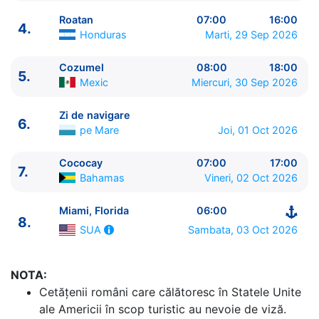
Roatan
07:00
16:00
4.
Honduras
Marti, 29 Sep 2026
Cozumel
08:00
18:00
5.
ITINERARIU
Mexic
Miercuri, 30 Sep 2026
Ziua | Portul | Sosire - Plecare
----------------------------------------
Zi de navigare
6.
1.
Miami, Florida
SUA
⚓ - 16:30
pe Mare
Joi, 01 Oct 2026
2.
Zi de navigare
pe Mare
0:00 - 0:00
3.
Costa Maya
Mexic
08:00 - 17:00
Cococay
07:00
17:00
7.
4.
Roatan
Honduras
07:00 - 16:00
Bahamas
Vineri, 02 Oct 2026
5.
Cozumel
Mexic
08:00 - 18:00
Miami, Florida
06:00
6.
Zi de navigare
pe Mare
0:00 - 0:00
8.
7.
Cococay
Bahamas
07:00 - 17:00
Sambata, 03 Oct 2026
SUA
8.
Miami, Florida
SUA
06:00 - ⚓
NOTA:
Cetăţenii români care călătoresc în Statele Unite
ale Americii în scop turistic au nevoie de viză.