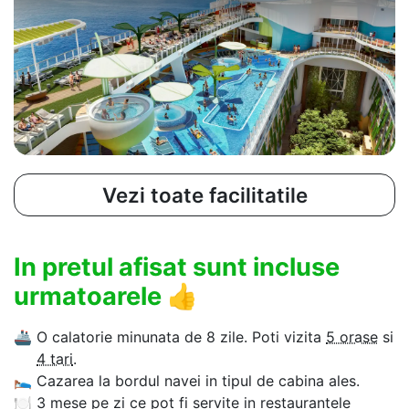
Vezi toate facilitatile
In pretul afisat sunt incluse
urmatoarele
👍
🚢
O calatorie minunata de 8 zile. Poti vizita
5 orase
si
4 tari
.
🛌
Cazarea la bordul navei in tipul de cabina ales.
🍽
3 mese pe zi ce pot fi servite in restaurantele