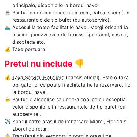
principale, disponibile la bordul navei.
☕
Bauturile non-alcoolice (apa, ceai, cafea, sucuri) in
restaurantele de tip bufet (cu autoservire).
🏊‍
Accesul la toate facilitatile navei. Mergi oricand la
piscina, jacuzzi, sala de fitness, spectacol, casino,
discoteca etc.
💰
Taxe portuare
Pretul nu include
👎
💰
Taxa Servicii Hoteliere
(bacsis oficial). Este o taxa
obligatorie, ce poate fi achitata fie la rezervare, fie
la bordul navei.
🍻
Bauturile alcoolice sau non-alcoolice cu exceptia
celor disponibile in restaurantele de tip bufet (cu
autoservire).
✈
Zborul catre orasul de imbarcare Miami, Florida si
zborul de retur.
🚖
Transferul din aeroport in port in orasul de