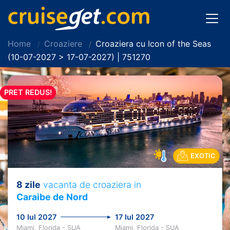
Home
Croaziere
Croaziera cu Icon of the Seas
(10-07-2027 > 17-07-2027) | 751270
PRET REDUS!
EXOTIC
8 zile
vacanta de croaziera in
Caraibe de Nord
10 Iul 2027
17 Iul 2027
Miami, Florida - SUA
Miami, Florida - SUA