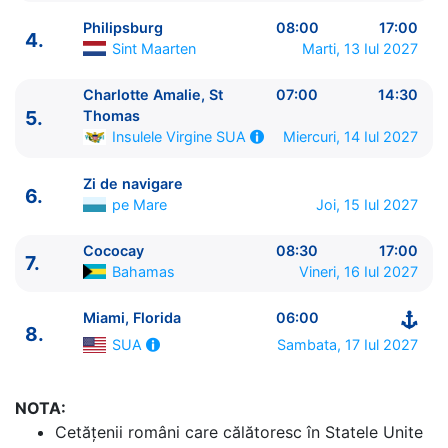
Philipsburg
08:00
17:00
4.
Sint Maarten
Marti, 13 Iul 2027
Charlotte Amalie, St
07:00
14:30
ITINERARIU
5.
Thomas
Ziua | Portul | Sosire - Plecare
Miercuri, 14 Iul 2027
Insulele Virgine SUA
----------------------------------------
1.
Miami, Florida
SUA
⚓ - 16:30
Zi de navigare
6.
2.
Zi de navigare
pe Mare
0:00 - 0:00
pe Mare
Joi, 15 Iul 2027
3.
Zi de navigare
pe Mare
0:00 - 0:00
4.
Philipsburg
Sint Maarten
08:00 - 17:00
Cococay
08:30
17:00
7.
Bahamas
Vineri, 16 Iul 2027
5.
Charlotte Amalie, St Thomas
Insulele Virgine SUA
07:00 - 14:30
Miami, Florida
06:00
6.
Zi de navigare
pe Mare
0:00 - 0:00
8.
Sambata, 17 Iul 2027
7.
Cococay
SUA
Bahamas
08:30 - 17:00
8.
Miami, Florida
SUA
06:00 - ⚓
NOTA:
Cetăţenii români care călătoresc în Statele Unite