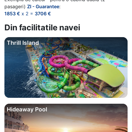
pasageri)
ZI - Guarantee
:
1853 €
x 2 =
3706 €
Din facilitatile navei
Thrill Island
Hideaway Pool