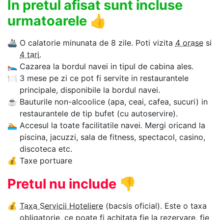
In pretul afisat sunt incluse
urmatoarele
👍
🚢
O calatorie minunata de 8 zile. Poti vizita
4 orase
si
4 tari
.
🛌
Cazarea la bordul navei in tipul de cabina ales.
🍽
3 mese pe zi ce pot fi servite in restaurantele
principale, disponibile la bordul navei.
☕
Bauturile non-alcoolice (apa, ceai, cafea, sucuri) in
restaurantele de tip bufet (cu autoservire).
🏊‍
Accesul la toate facilitatile navei. Mergi oricand la
piscina, jacuzzi, sala de fitness, spectacol, casino,
discoteca etc.
💰
Taxe portuare
Pretul nu include
👎
💰
Taxa Servicii Hoteliere
(bacsis oficial). Este o taxa
obligatorie, ce poate fi achitata fie la rezervare, fie