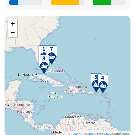
+
−
Leaflet
| ©
OpenStreetMap
contributors