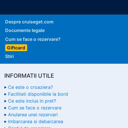
Despre cruiseget.com
Documente legale
Cum se face o rezervare?
Giftcard
Stiri
INFORMATII UTILE
Ce este o croaziera?
Facilitati disponibile la bord
Ce este inclus in pret?
Cum se face o rezervare
Anularea unei rezervari
Imbarcarea si debarcarea