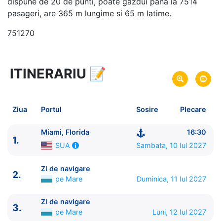
dispune de 20 de punti, poate gazdui pana la 7514
pasageri, are 365 m lungime si 65 m latime.
751270
ITINERARIU
📝
8 zile
vacanta de croaziera in
Caraibe de Nord -
link oferta
10 Iul 2027
din Miami, Florida,
SUA
Plecare pe
Ziua
Portul
Sosire
Plecare
17 Iul 2027
in Miami, Florida,
SUA
Sosire pe
Miami, Florida
16:30
1.
Royal Caribbean International
Sambata, 10 Iul 2027
SUA
Icon of the Seas
★★★★★
Zi de navigare
2.
pe Mare
Duminica, 11 Iul 2027
Zi de navigare
3.
pe Mare
Luni, 12 Iul 2027