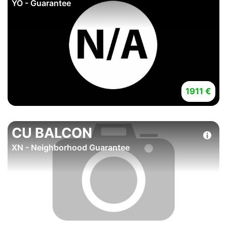
YO - Guarantee
1911 €
CU BALCON
XN - Neighborhood Guarantee