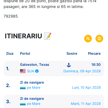
dispune de 20 de punti, poate gazdui pana la 7514
pasageri, are 365 m lungime si 65 m latime.
792985
ITINERARIU
📝
8 zile
vacanta de croaziera in
Caraibe de Vest -
link oferta
09 Apr 2028
din Galveston, Texas,
SUA
Plecare pe
Ziua
Portul
Sosire
Plecare
16 Apr 2028
in Galveston, Texas,
SUA
Sosire pe
Galveston, Texas
16:30
1.
Royal Caribbean International
Duminica, 09 Apr 2028
SUA
Icon of the Seas
★★★★★
Zi de navigare
2.
pe Mare
Luni, 10 Apr 2028
Zi de navigare
3.
pe Mare
Marti, 11 Apr 2028