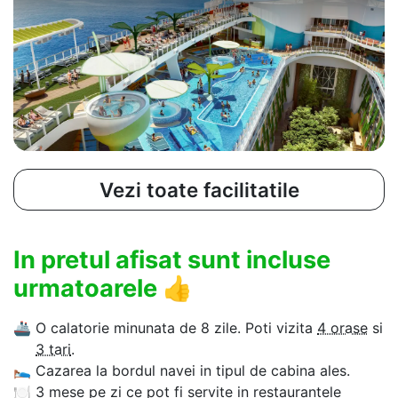
Vezi toate facilitatile
In pretul afisat sunt incluse
urmatoarele
👍
🚢
O calatorie minunata de 8 zile. Poti vizita
4 orase
si
3 tari
.
🛌
Cazarea la bordul navei in tipul de cabina ales.
🍽
3 mese pe zi ce pot fi servite in restaurantele