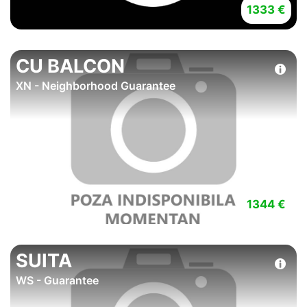
1333 €
CU BALCON
XN - Neighborhood Guarantee
1344 €
SUITA
WS - Guarantee