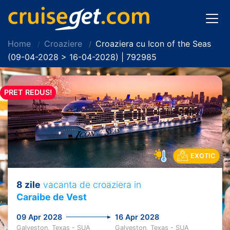
Home
Croaziere
Croaziera cu Icon of the Seas
(09-04-2028 > 16-04-2028) | 792985
PRET REDUS!
EXOTIC
8 zile
vacanta de croaziera in
Caraibe de Vest
09 Apr 2028
16 Apr 2028
Galveston, Texas - SUA
Galveston, Texas - SUA