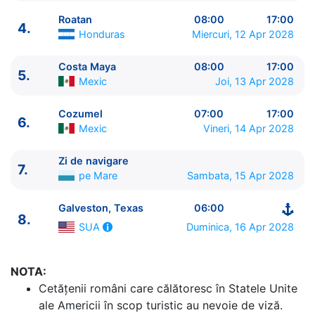
Roatan
08:00
17:00
4.
Honduras
Miercuri, 12 Apr 2028
Costa Maya
08:00
17:00
5.
ITINERARIU
Mexic
Joi, 13 Apr 2028
Ziua | Portul | Sosire - Plecare
----------------------------------------
Cozumel
07:00
17:00
6.
1.
Galveston, Texas
SUA
⚓ - 16:30
Mexic
Vineri, 14 Apr 2028
2.
Zi de navigare
pe Mare
0:00 - 0:00
3.
Zi de navigare
pe Mare
0:00 - 0:00
Zi de navigare
7.
4.
Roatan
Honduras
08:00 - 17:00
pe Mare
Sambata, 15 Apr 2028
5.
Costa Maya
Mexic
08:00 - 17:00
Galveston, Texas
06:00
6.
Cozumel
Mexic
07:00 - 17:00
8.
7.
Zi de navigare
pe Mare
0:00 - 0:00
Duminica, 16 Apr 2028
SUA
8.
Galveston, Texas
SUA
06:00 - ⚓
NOTA:
Cetăţenii români care călătoresc în Statele Unite
ale Americii în scop turistic au nevoie de viză.