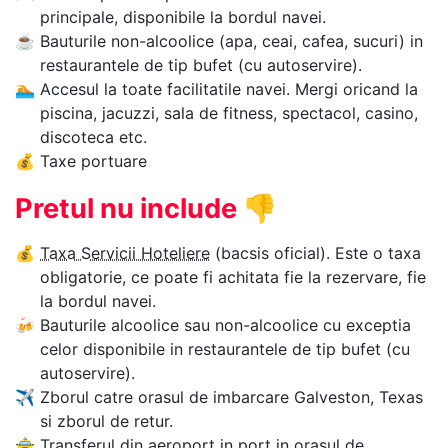
principale, disponibile la bordul navei.
☕
Bauturile non-alcoolice (apa, ceai, cafea, sucuri) in
restaurantele de tip bufet (cu autoservire).
🏊‍
Accesul la toate facilitatile navei. Mergi oricand la
piscina, jacuzzi, sala de fitness, spectacol, casino,
discoteca etc.
💰
Taxe portuare
Pretul nu include
👎
💰
Taxa Servicii Hoteliere
(bacsis oficial). Este o taxa
obligatorie, ce poate fi achitata fie la rezervare, fie
la bordul navei.
🍻
Bauturile alcoolice sau non-alcoolice cu exceptia
celor disponibile in restaurantele de tip bufet (cu
autoservire).
✈
Zborul catre orasul de imbarcare Galveston, Texas
si zborul de retur.
🚖
Transferul din aeroport in port in orasul de