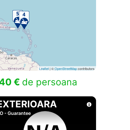
Leaflet
| ©
OpenStreetMap
contributors
40 €
de persoana
EXTERIOARA
O - Guarantee