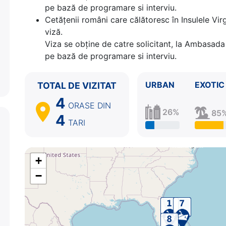
pe bază de programare si interviu.
Cetăţenii români care călătoresc în Insulele Vir
viză.
Viza se obține de catre solicitant, la Ambasada 
pe bază de programare si interviu.
URBAN
EXOTIC
TOTAL DE VIZITAT
4
ORASE
DIN
26%
85
4
TARI
+
−