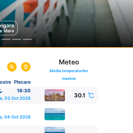
vigare
e Mare
Meteo
Media temperaturilor
maxime
osire
Plecare
16:30
30.1
a, 03 Oct 2026
a, 04 Oct 2026