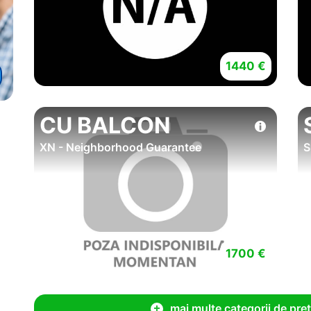
1440 €
CU BALCON
XN - Neighborhood Guarantee
S
1700 €
mai multe categorii de pret