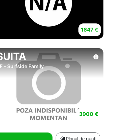
1647 €
SUITA
F - Surfside Family
3900 €
Planul de punti