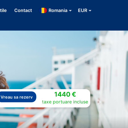
tile
Contact
Romania
EUR
1440 €
Vreau sa rezerv
taxe portuare incluse
Next