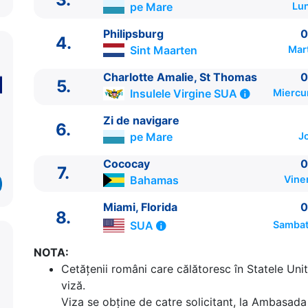
pe Mare
Lun
Philipsburg
0
4.
Sint Maarten
Mar
Charlotte Amalie, St Thomas
0
5.
Insulele Virgine SUA
Miercu
ITINERARIU
Zi de navigare
6.
Ziua | Portul | Sosire - Plecare
pe Mare
J
----------------------------------------
Cococay
0
1.
Miami, Florida
SUA
⚓ - 16:30
7.
Bahamas
Vine
2.
Zi de navigare
pe Mare
0:00 - 0:00
3.
Zi de navigare
pe Mare
0:00 - 0:00
Miami, Florida
0
8.
4.
Philipsburg
Sint Maarten
08:00 - 17:00
SUA
Sambat
5.
Charlotte Amalie, St Thomas
Insulele Virgine
14:30
NOTA:
6.
Zi de navigare
pe Mare
0:00 - 0:00
Cetăţenii români care călătoresc în Statele Unit
7.
Cococay
Bahamas
08:30 - 17:00
viză.
8.
Miami, Florida
SUA
06:00 - ⚓
Viza se obține de catre solicitant, la Ambasada 