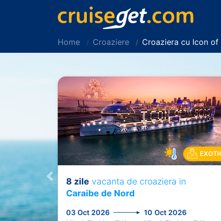
Home
Croaziere
Croaziera cu Icon of
EXOTI
8 zile
vacanta de croaziera in
Previous
Caraibe de Nord
03 Oct 2026
10 Oct 2026