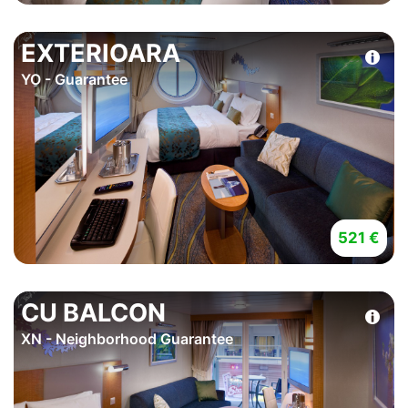
EXTERIOARA
YO - Guarantee
521 €
CU BALCON
XN - Neighborhood Guarantee