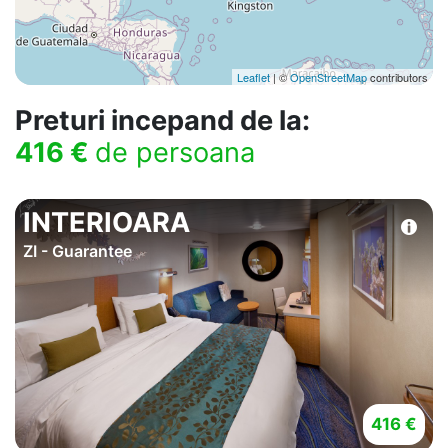
Leaflet
| ©
OpenStreetMap
contributors
Preturi incepand de la:
416 €
de persoana
INTERIOARA
ZI - Guarantee
416 €