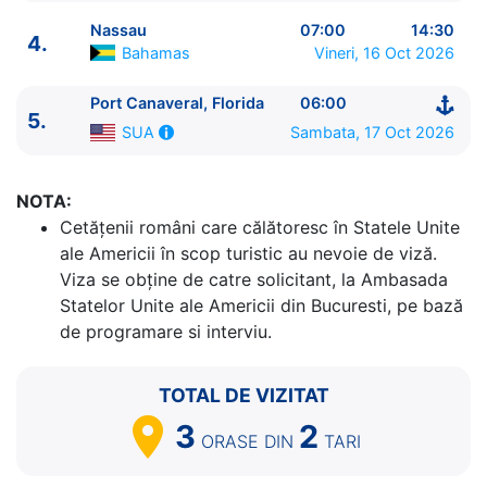
Nassau
07:00
14:30
4.
Bahamas
Vineri, 16 Oct 2026
Port Canaveral, Florida
06:00
5.
Sambata, 17 Oct 2026
SUA
ITINERARIU
Ziua | Portul | Sosire - Plecare
NOTA:
----------------------------------------
Cetăţenii români care călătoresc în Statele Unite
1.
Port Canaveral, Florida
SUA
⚓ - 16:00
ale Americii în scop turistic au nevoie de viză.
2.
Zi de navigare
pe Mare
0:00 - 0:00
Viza se obține de catre solicitant, la Ambasada
3.
Cococay
Bahamas
07:00 - 17:00
Statelor Unite ale Americii din Bucuresti, pe bază
4.
Nassau
Bahamas
07:00 - 14:30
de programare si interviu.
5.
Port Canaveral, Florida
SUA
06:00 - ⚓
TOTAL DE VIZITAT
3
2
ORASE
DIN
TARI