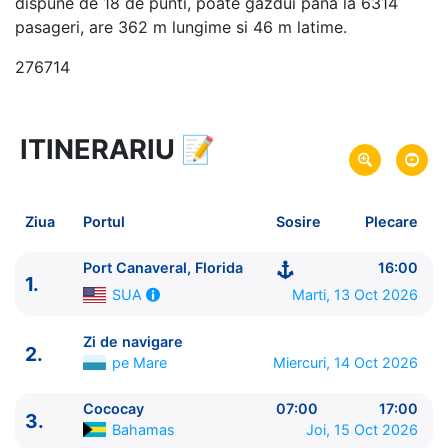
dispune de 18 de punti, poate gazdui pana la 6314
pasageri, are 362 m lungime si 46 m latime.
276714
ITINERARIU
📝
5 zile
vacanta de croaziera in
Bahamas -
link oferta
13 Oct 2026
din Port Canaveral, Florida,
Plecare pe
Ziua
Portul
Sosire
Plecare
SUA
17 Oct 2026
in Port Canaveral, Florida,
Sosire pe
Port Canaveral, Florida
16:00
1.
SUA
Marti, 13 Oct 2026
SUA
Royal Caribbean International
Zi de navigare
2.
Harmony of the Seas
★★★★★
pe Mare
Miercuri, 14 Oct 2026
Cococay
07:00
17:00
3.
Bahamas
Joi, 15 Oct 2026