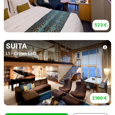
523 €
SUITA
L1 - Crown Loft
2160 €