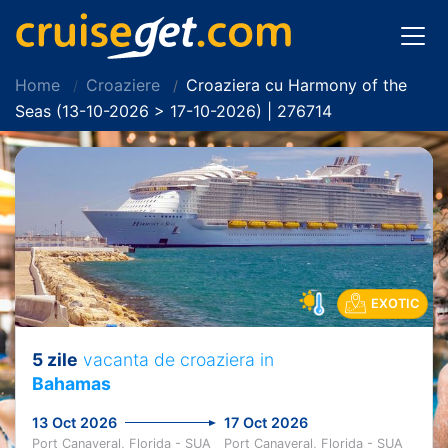
Home
Croaziere
Croaziera cu Harmony of the
Seas (13-10-2026 > 17-10-2026) | 276714
EXOTIC
5 zile
vacanta de croaziera in
Bahamas
13 Oct 2026
17 Oct 2026
Port Canaveral, Florida - SUA
Port Canaveral, Florida - SUA