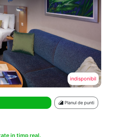
indisponibil
Planul de punti
ate in timp real.