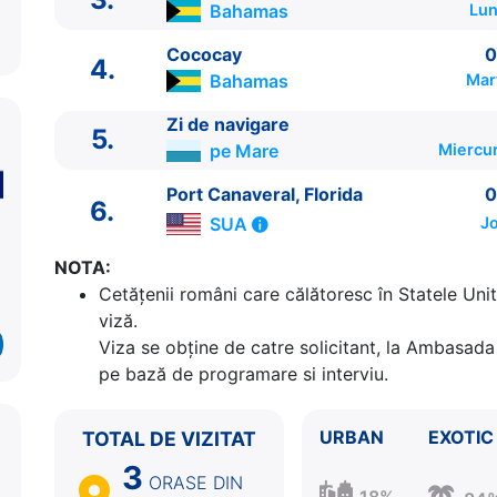
Bahamas
Lun
Cococay
0
4.
Bahamas
Mar
Zi de navigare
5.
pe Mare
Miercur
ITINERARIU
Port Canaveral, Florida
0
6.
Ziua | Portul | Sosire - Plecare
SUA
Jo
----------------------------------------
1.
Port Canaveral, Florida
SUA
⚓ - 16:00
NOTA:
2.
Zi de navigare
pe Mare
0:00 - 0:00
Cetăţenii români care călătoresc în Statele Unit
3.
Nassau
Bahamas
07:30 - 17:30
viză.
4.
Cococay
Bahamas
07:00 - 17:00
Viza se obține de catre solicitant, la Ambasada 
5.
Zi de navigare
pe Mare
0:00 - 0:00
pe bază de programare si interviu.
6.
Port Canaveral, Florida
SUA
06:00 - ⚓
URBAN
EXOTIC
TOTAL DE VIZITAT
3
ORASE
DIN
18%