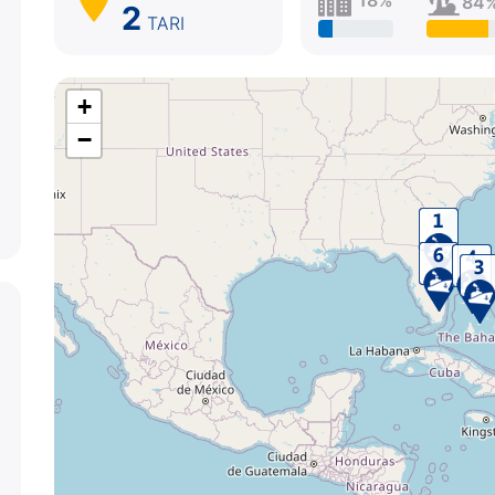
84
2
TARI
+
−