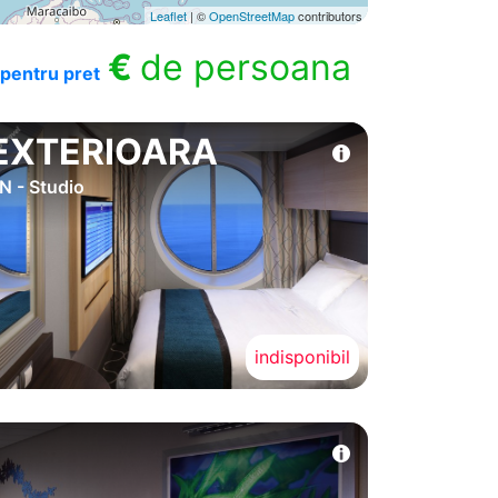
Leaflet
| ©
OpenStreetMap
contributors
€
de persoana
pentru pret
EXTERIOARA
N - Studio
indisponibil