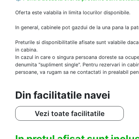
Oferta este valabila in limita locurilor disponibile.
In general, cabinele pot gazdui de la una pana la patr
Preturile si disponibilitatile afisate sunt valabile d
in cabina.
In cazul in care o singura persoana doreste sa ocupe
denumita "supliment single". Pentru rezervari in cab
persoane, va rugam sa ne contactati in prealabil pentr
Din facilitatile navei
Vezi toate facilitatile
In pretul afisat sunt incl