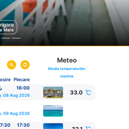
vigare
au
mas
e Mare
Meteo
Media temperaturilor
maxime
osire
Plecare
ida,
SUA
SUA
16:00
33.0
, 08 Aug 2026
a, 09 Aug 2026
7:30
17:30