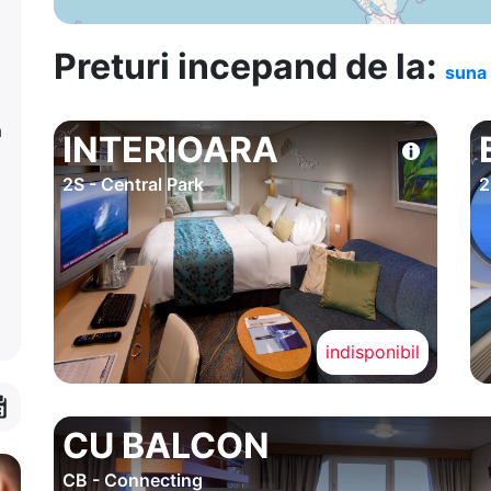
Preturi incepand de la:
suna 
a
INTERIOARA
2S - Central Park
2
indisponibil
CU BALCON
CB - Connecting