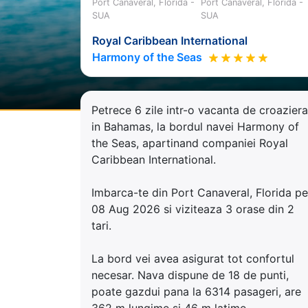
Port Canaveral, Florida -
Port Canaveral, Florida -
SUA
SUA
Royal Caribbean International
Harmony of the Seas
Petrece 6 zile intr-o vacanta de croaziera
in Bahamas, la bordul navei Harmony of
the Seas, apartinand companiei Royal
Caribbean International.
Imbarca-te din Port Canaveral, Florida pe
08 Aug 2026 si viziteaza 3 orase din 2
tari.
La bord vei avea asigurat tot confortul
necesar. Nava dispune de 18 de punti,
poate gazdui pana la 6314 pasageri, are
362 m lungime si 46 m latime.