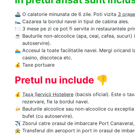
🚢
O calatorie minunata de 6 zile. Poti vizita
3 orase
🛌
Cazarea la bordul navei in tipul de cabina ales.
🍽
3 mese pe zi ce pot fi servite in restaurantele pri
☕
Bauturile non-alcoolice (apa, ceai, cafea, sucuri) 
autoservire).
🏊‍
Accesul la toate facilitatile navei. Mergi oricand l
casino, discoteca etc.
💰
Taxe portuare
Pretul nu include
👎
💰
Taxa Servicii Hoteliere
(bacsis oficial). Este o tax
rezervare, fie la bordul navei.
🍻
Bauturile alcoolice sau non-alcoolice cu exceptia 
bufet (cu autoservire).
✈
Zborul catre orasul de imbarcare Port Canaveral, F
🚖
Transferul din aeroport in port in orasul de imbar