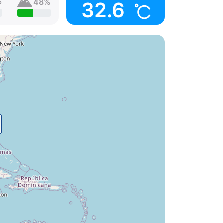
%
48%
32.6