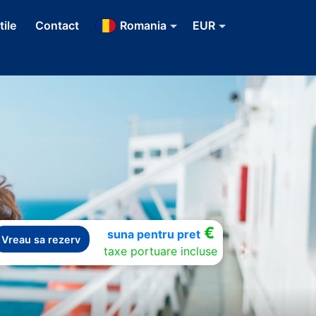
tile
Contact
Romania
EUR
€
suna pentru pret
Vreau sa rezerv
taxe portuare incluse
Next