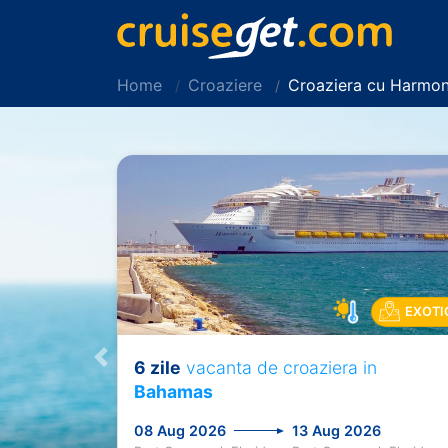
Home
Croaziere
Croaziera cu Harmon
EXOTI
6 zile
vacanta de croaziera in
Previous
Bahamas
08 Aug 2026
13 Aug 2026