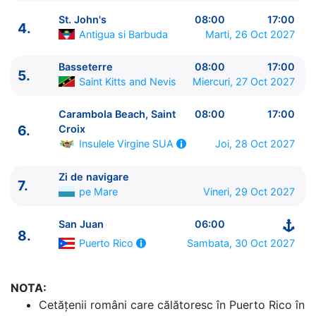
St. John's
08:00
17:00
4.
Antigua si Barbuda
Marti, 26 Oct 2027
Basseterre
08:00
17:00
5.
ITINERARIU
Saint Kitts and Nevis
Miercuri, 27 Oct 2027
Ziua | Portul | Sosire - Plecare
----------------------------------------
Carambola Beach, Saint
08:00
17:00
1.
San Juan
Puerto Rico
⚓ - 18:00
6.
Croix
2.
Road Town, Tortola
Insulele Virgine Britanice
Joi, 28 Oct 2027
Insulele Virgine SUA
08:00 - 17:00
3.
Philipsburg
Sint Maarten
08:00 - 17:00
Zi de navigare
7.
pe Mare
Vineri, 29 Oct 2027
4.
St. John's
Antigua si Barbuda
08:00 - 17:00
5.
Basseterre
Saint Kitts and Nevis
08:00 - 17:00
San Juan
06:00
6.
Carambola Beach, Saint Croix
Insulele Virgine
8.
Sambata, 30 Oct 2027
SUA
08:00 - 17:00
Puerto Rico
7.
Zi de navigare
pe Mare
0:00 - 0:00
8.
San Juan
Puerto Rico
06:00 - ⚓
NOTA:
Cetăţenii români care călătoresc în Puerto Rico în