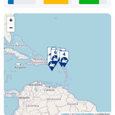
+
−
Leaflet
| ©
OpenStreetMap
contributors