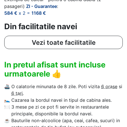
pasageri)
ZI - Guarantee
:
584 €
x 2 =
1168 €
Din facilitatile navei
Vezi toate facilitatile
In pretul afisat sunt incluse
urmatoarele
👍
🚢
O calatorie minunata de 8 zile. Poti vizita
6 orase
si
6 tari
.
🛌
Cazarea la bordul navei in tipul de cabina ales.
🍽
3 mese pe zi ce pot fi servite in restaurantele
principale, disponibile la bordul navei.
☕
Bauturile non-alcoolice (apa, ceai, cafea, sucuri) in