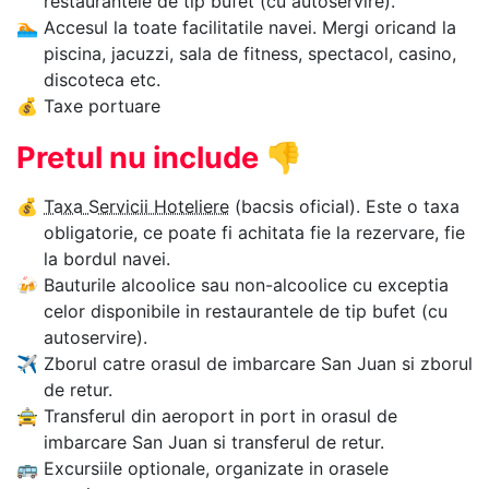
restaurantele de tip bufet (cu autoservire).
🏊‍
Accesul la toate facilitatile navei. Mergi oricand la
piscina, jacuzzi, sala de fitness, spectacol, casino,
discoteca etc.
💰
Taxe portuare
Pretul nu include
👎
💰
Taxa Servicii Hoteliere
(bacsis oficial). Este o taxa
obligatorie, ce poate fi achitata fie la rezervare, fie
la bordul navei.
🍻
Bauturile alcoolice sau non-alcoolice cu exceptia
celor disponibile in restaurantele de tip bufet (cu
autoservire).
✈
Zborul catre orasul de imbarcare San Juan si zborul
de retur.
🚖
Transferul din aeroport in port in orasul de
imbarcare San Juan si transferul de retur.
🚌
Excursiile optionale, organizate in orasele