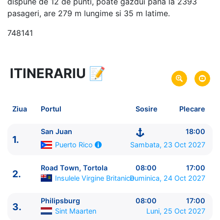
dispune de 12 de punti, poate gazdui pana la 2393
pasageri, are 279 m lungime si 35 m latime.
748141
ITINERARIU
📝
8 zile
vacanta de croaziera in
Caraibe -
link oferta
23 Oct 2027
din San Juan,
Puerto Rico
Plecare pe
Ziua
Portul
Sosire
Plecare
30 Oct 2027
in San Juan,
Puerto Rico
Sosire pe
San Juan
18:00
1.
Royal Caribbean International
Sambata, 23 Oct 2027
Puerto Rico
Grandeur of the Seas
★★★★
Road Town, Tortola
08:00
17:00
2.
Insulele Virgine Britanice
Duminica, 24 Oct 2027
Philipsburg
08:00
17:00
3.
Sint Maarten
Luni, 25 Oct 2027