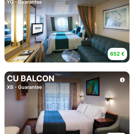
YO - Guarantee
652 €
CU BALCON
XB - Guarantee