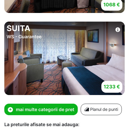
1068 €
SUITA
WS - Guarantee
1233 €
mai multe categorii de pret
Planul de punti
La preturile afisate se mai adauga: