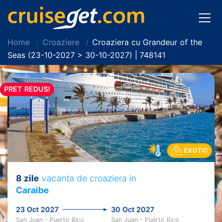
Home
Croaziere
Croaziera cu Grandeur of the
Seas (23-10-2027 > 30-10-2027) | 748141
PRET REDUS!
EXOTIC
8 zile
vacanta de croaziera in
Caraibe
23 Oct 2027
30 Oct 2027
San Juan - Puerto Rico
San Juan - Puerto Rico