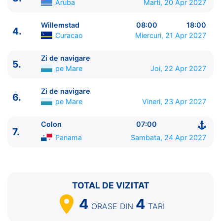
Aruba
Marti, 20 Apr 2027
Willemstad
08:00
18:00
4.
Curacao
Miercuri, 21 Apr 2027
Zi de navigare
5.
pe Mare
Joi, 22 Apr 2027
ITINERARIU
Ziua | Portul | Sosire - Plecare
Zi de navigare
6.
----------------------------------------
pe Mare
Vineri, 23 Apr 2027
1.
Cartagena de Indias
Columbia
⚓ - 18:00
2.
Zi de navigare
pe Mare
0:00 - 0:00
Colon
07:00
7.
3.
Oranjestad
Aruba
08:00 - 23:00
Panama
Sambata, 24 Apr 2027
4.
Willemstad
Curacao
08:00 - 18:00
5.
Zi de navigare
pe Mare
0:00 - 0:00
6.
Zi de navigare
pe Mare
0:00 - 0:00
7.
Colon
Panama
07:00 - ⚓
TOTAL DE VIZITAT
4
4
ORASE
DIN
TARI