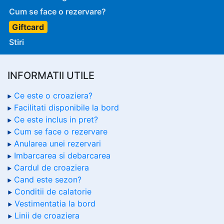
Cum se face o rezervare?
Giftcard
Stiri
INFORMATII UTILE
Ce este o croaziera?
Facilitati disponibile la bord
Ce este inclus in pret?
Cum se face o rezervare
Anularea unei rezervari
Imbarcarea si debarcarea
Cardul de croaziera
Cand este sezon?
Conditii de calatorie
Vestimentatia la bord
Linii de croaziera