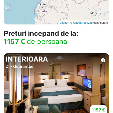
Leaflet
| ©
OpenStreetMap
contributors
Preturi incepand de la:
1157 €
de persoana
INTERIOARA
ZI - Guarantee
1157 €