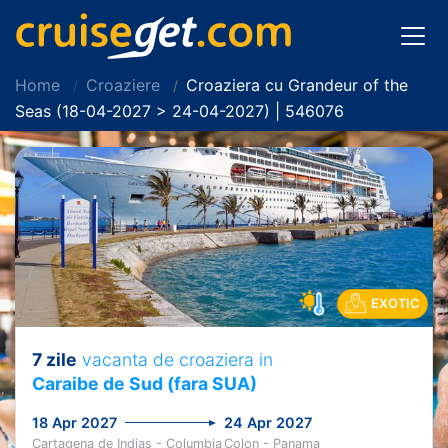
Home
Croaziere
Croaziera cu Grandeur of the
Seas (18-04-2027 > 24-04-2027) | 546076
EXOTIC
7 zile
vacanta de croaziera in
Caraibe de Sud (fara SUA)
18 Apr 2027
24 Apr 2027
Cartagena de Indias - Columbia
Colon - Panama