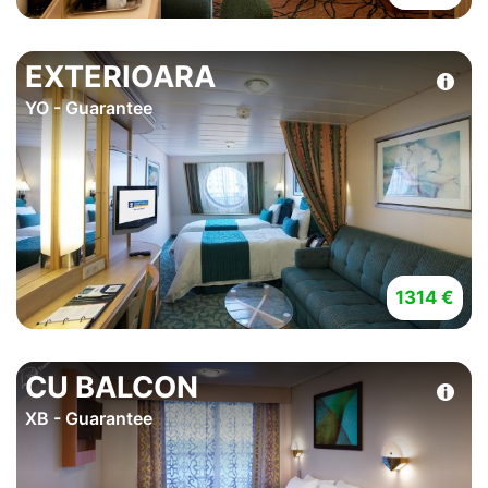
EXTERIOARA
YO - Guarantee
1314 €
CU BALCON
XB - Guarantee