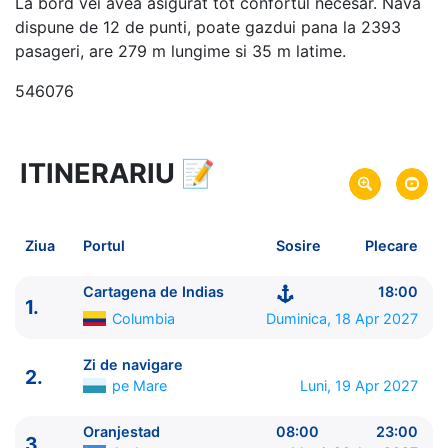
La bord vei avea asigurat tot confortul necesar. Nava
dispune de 12 de punti, poate gazdui pana la 2393
pasageri, are 279 m lungime si 35 m latime.
546076
ITINERARIU
📝
7 zile
vacanta de croaziera in
Caraibe de Sud (fara SUA) -
link oferta
18 Apr 2027
din Cartagena de Indias,
Plecare pe
Ziua
Portul
Sosire
Plecare
Columbia
24 Apr 2027
in Colon,
Panama
Sosire pe
Cartagena de Indias
18:00
1.
Columbia
Duminica, 18 Apr 2027
Royal Caribbean International
Grandeur of the Seas
★★★★
Zi de navigare
2.
pe Mare
Luni, 19 Apr 2027
Oranjestad
08:00
23:00
3.