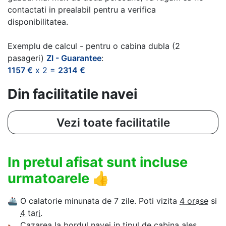
contactati in prealabil pentru a verifica
disponibilitatea.
Exemplu de calcul - pentru o cabina dubla (2
pasageri)
ZI - Guarantee
:
1157 €
x 2 =
2314 €
Din facilitatile navei
Vezi toate facilitatile
In pretul afisat sunt incluse
urmatoarele
👍
🚢
O calatorie minunata de 7 zile. Poti vizita
4 orase
si
4 tari
.
🛌
Cazarea la bordul navei in tipul de cabina ales.