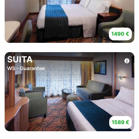
1490 €
SUITA
WS - Guarantee
1589 €