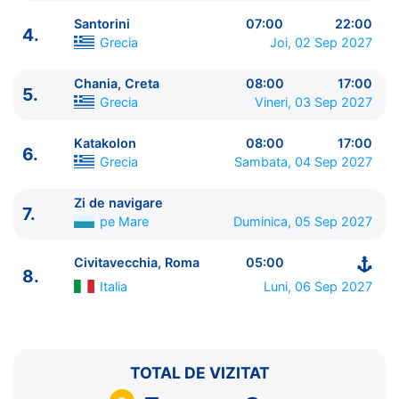
Santorini
07:00
22:00
4.
Grecia
Joi, 02 Sep 2027
Chania, Creta
08:00
17:00
5.
ITINERARIU
Grecia
Vineri, 03 Sep 2027
Ziua | Portul | Sosire - Plecare
----------------------------------------
Katakolon
08:00
17:00
6.
1.
Pireu, Atena
Grecia
⚓ - 17:00
Grecia
Sambata, 04 Sep 2027
2.
Mykonos
Grecia
07:00 - 18:00
3.
Kusadasi
Turcia
08:00 - 18:00
Zi de navigare
7.
pe Mare
Duminica, 05 Sep 2027
4.
Santorini
Grecia
07:00 - 22:00
5.
Chania, Creta
Grecia
08:00 - 17:00
Civitavecchia, Roma
05:00
6.
Katakolon
Grecia
08:00 - 17:00
8.
7.
Zi de navigare
pe Mare
0:00 - 0:00
Italia
Luni, 06 Sep 2027
8.
Civitavecchia, Roma
Italia
05:00 - ⚓
TOTAL DE VIZITAT