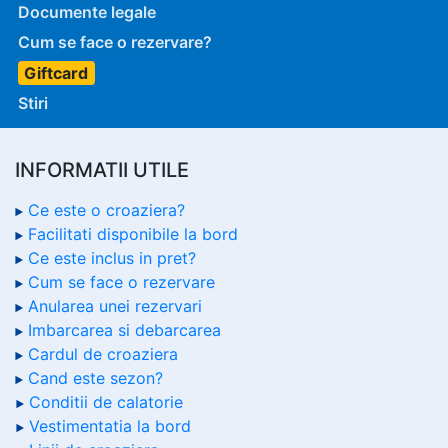
Documente legale
Cum se face o rezervare?
Giftcard
Stiri
INFORMATII UTILE
Ce este o croaziera?
Facilitati disponibile la bord
Ce este inclus in pret?
Cum se face o rezervare
Anularea unei rezervari
Imbarcarea si debarcarea
Cardul de croaziera
Cand este sezon?
Conditii de calatorie
Vestimentatia la bord