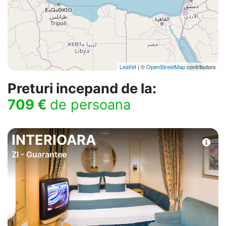
Leaflet
| ©
OpenStreetMap
contributors
Preturi incepand de la:
709 €
de persoana
INTERIOARA
ZI - Guarantee