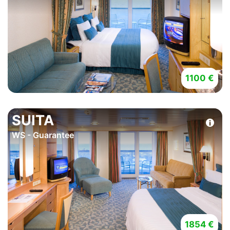
1100 €
SUITA
WS - Guarantee
1854 €