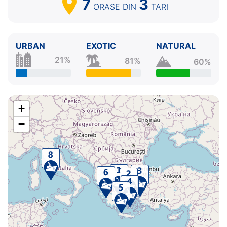
7
3
ORASE
DIN
TARI
URBAN
EXOTIC
NATURAL
21%
81%
60%
+
−