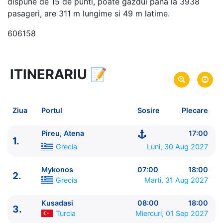
dispune de 15 de punti, poate gazdui pana la 3938
pasageri, are 311 m lungime si 49 m latime.
606158
ITINERARIU
📝
8 zile
vacanta de croaziera in
Insulele Grecesti si Turcia -
link oferta
30 Aug 2027
din Pireu, Atena,
Grecia
Plecare pe
Ziua
Portul
Sosire
Plecare
06 Sep 2027
in Civitavecchia, Roma,
Italia
Sosire pe
Pireu, Atena
17:00
1.
Royal Caribbean International
Grecia
Luni, 30 Aug 2027
Explorer of the Seas
★★★★+
Mykonos
07:00
18:00
2.
Grecia
Marti, 31 Aug 2027
Kusadasi
08:00
18:00
3.
Turcia
Miercuri, 01 Sep 2027