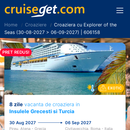
Home
Croaziere
Croaziera cu Explorer of the
Seas (30-08-2027 > 06-09-2027) | 606158
PRET REDUS!
EXOTIC
8 zile
vacanta de croaziera in
Insulele Grecesti si Turcia
30 Aug 2027
06 Sep 2027
Pireu, Atena - Grecia
Civitavecchia, Roma - Italia