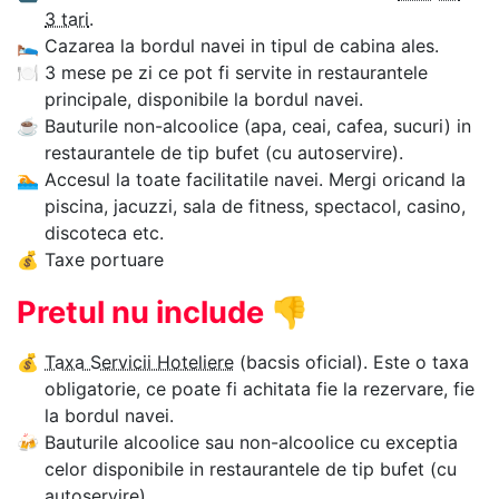
3 tari
.
🛌
Cazarea la bordul navei in tipul de cabina ales.
🍽
3 mese pe zi ce pot fi servite in restaurantele
principale, disponibile la bordul navei.
☕
Bauturile non-alcoolice (apa, ceai, cafea, sucuri) in
restaurantele de tip bufet (cu autoservire).
🏊‍
Accesul la toate facilitatile navei. Mergi oricand la
piscina, jacuzzi, sala de fitness, spectacol, casino,
discoteca etc.
💰
Taxe portuare
Pretul nu include
👎
💰
Taxa Servicii Hoteliere
(bacsis oficial). Este o taxa
obligatorie, ce poate fi achitata fie la rezervare, fie
la bordul navei.
🍻
Bauturile alcoolice sau non-alcoolice cu exceptia
celor disponibile in restaurantele de tip bufet (cu
autoservire).