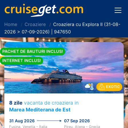
Home
Croaziere
Croaziera cu Explora II (31-08-
2026 > 07-09-2026) | 947650
PACHET DE BAUTURI INCLUS!
INTERNET INCLUS!
EXOTIC
8 zile
vacanta de croaziera in
Marea Mediterana de Est
31 Aug 2026
07 Sep 2026
Fusina, Venetia - Italia
Pireu, Atena - Grecia