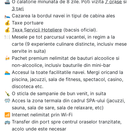
🚢
O calatorie minunata de 8 zile. Poti vizita
7 orase
si
3 tari
🛌
Cazarea la bordul navei in tipul de cabina ales
💰
Taxe portuare
💰
Taxa Servicii Hoteliere
(bacsis oficial).
🍽
Mesele pe tot parcursul vacantei, in regim a la
carte (9 experiente culinare distincte, inclusiv mese
servite in suita)
🍻
Pachet premium nelimitat de bauturi alcoolice si
non-alcoolice, inclusiv bauturile din mini-bar
🏊‍
Accesul la toate facilitatile navei. Mergi oricand la
piscina, jacuzzi, sala de fitness, spectacol, casino,
discoteca etc.
🍾
O sticla de sampanie de bun venit, in suita
🥽
Acces la zona termala din cadrul SPA-ului (jacuzzi,
sauna, sala de sare, sala de relaxare, etc)
📶
Internet nelimitat prin Wi-Fi
🚌
Transfer din port spre centrul oraselor tranzitate,
acolo unde este necesar