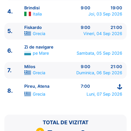
Brindisi
9:00
19:00
4.
Italia
Joi, 03 Sep 2026
Fiskardo
9:00
21:00
5.
ITINERARIU
Grecia
Vineri, 04 Sep 2026
Ziua | Portul | Sosire - Plecare
----------------------------------------
Zi de navigare
6.
1.
Fusina, Venetia
Italia
⚓ - 18:00
pe Mare
Sambata, 05 Sep 2026
2.
Rovinj
Croatia
8:00 - 18:00
3.
Dubrovnik
Croatia
12:00 - 23:00
Milos
9:00
21:00
7.
Grecia
Duminica, 06 Sep 2026
4.
Brindisi
Italia
9:00 - 19:00
5.
Fiskardo
Grecia
9:00 - 21:00
Pireu, Atena
7:00
6.
Zi de navigare
pe Mare
0:00 - 0:00
8.
7.
Milos
Grecia
9:00 - 21:00
Grecia
Luni, 07 Sep 2026
8.
Pireu, Atena
Grecia
7:00 - ⚓
TOTAL DE VIZITAT