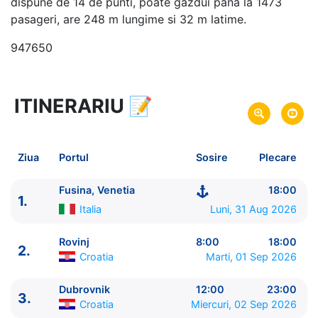
dispune de 14 de punti, poate gazdui pana la 1473
pasageri, are 248 m lungime si 32 m latime.
947650
ITINERARIU
📝
8 zile
vacanta de croaziera in
Marea Mediterana de Est -
link oferta
31 Aug 2026
din Fusina, Venetia,
Italia
Plecare pe
Ziua
Portul
Sosire
Plecare
07 Sep 2026
in Pireu, Atena,
Grecia
Sosire pe
Fusina, Venetia
18:00
1.
Explora Journeys
Italia
Luni, 31 Aug 2026
Explora II
★★★★★★
Rovinj
8:00
18:00
2.
Croatia
Marti, 01 Sep 2026
Dubrovnik
12:00
23:00
3.
Croatia
Miercuri, 02 Sep 2026