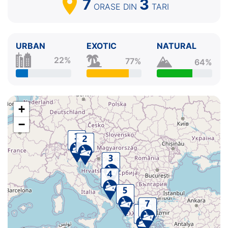
7
3
ORASE
DIN
TARI
URBAN
EXOTIC
NATURAL
22%
77%
64%
+
−