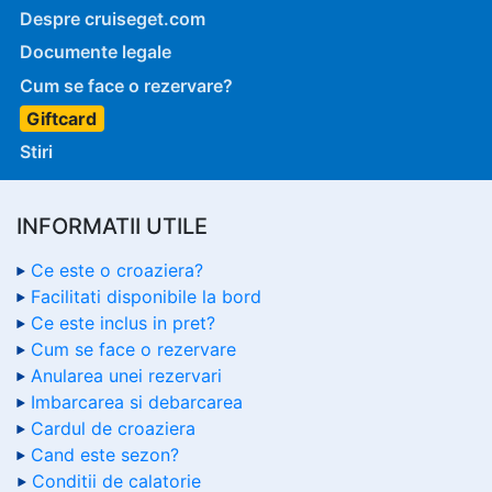
Despre cruiseget.com
Documente legale
Cum se face o rezervare?
Giftcard
Stiri
INFORMATII UTILE
Ce este o croaziera?
Facilitati disponibile la bord
Ce este inclus in pret?
Cum se face o rezervare
Anularea unei rezervari
Imbarcarea si debarcarea
Cardul de croaziera
Cand este sezon?
Conditii de calatorie