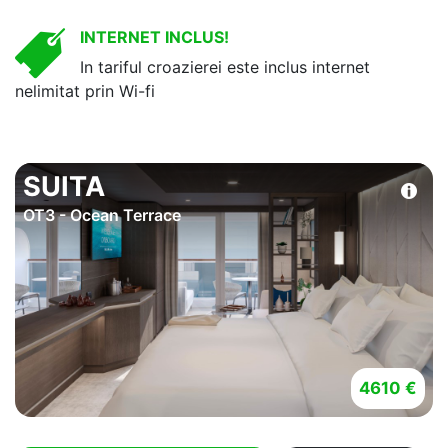
INTERNET INCLUS!
In tariful croazierei este inclus internet
nelimitat prin Wi-fi
SUITA
OT3 - Ocean Terrace
4610 €