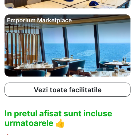
Emporium Marketplace
Vezi toate facilitatile
In pretul afisat sunt incluse
urmatoarele
👍