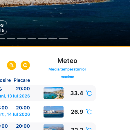
os
os
ia
cia
Meteo
Media temperaturilor
maxime
osire
Plecare
20:00
33.4
uni, 13 Iul 2026
:00
20:00
26.9
rti, 14 Iul 2026
:00
20:00