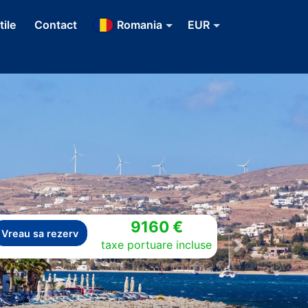
tile
Contact
Romania
EUR
9160 €
Vreau sa rezerv
taxe portuare incluse
Next