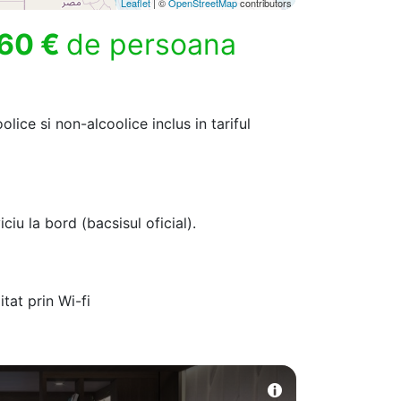
Leaflet
| ©
OpenStreetMap
contributors
60 €
de persoana
lice si non-alcoolice inclus in tariful
iciu la bord (bacsisul oficial).
itat prin Wi-fi