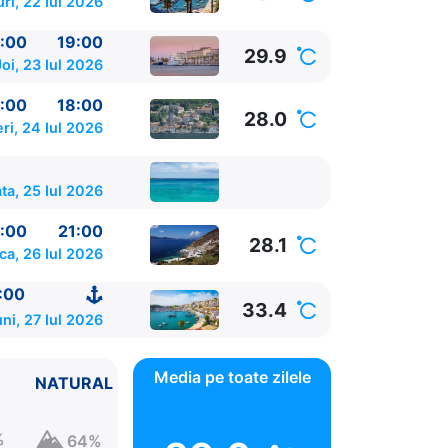
ri, 22 Iul 2026
:00
19:00
29.9
Joi, 23 Iul 2026
:00
18:00
28.0
ri, 24 Iul 2026
a, 25 Iul 2026
:00
21:00
28.1
ca, 26 Iul 2026
:00
33.4
ni, 27 Iul 2026
Media pe toate zilele
NATURAL
%
64%