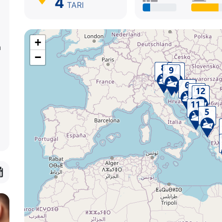
4
TARI
+
a
−