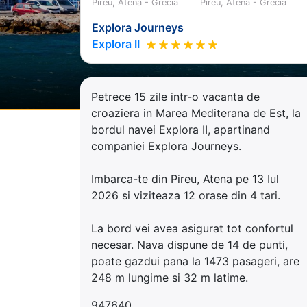
Pireu, Atena - Grecia
Pireu, Atena - Grecia
Explora Journeys
Explora II
Petrece 15 zile intr-o vacanta de
croaziera in Marea Mediterana de Est, la
bordul navei Explora II, apartinand
companiei Explora Journeys.
Imbarca-te din Pireu, Atena pe 13 Iul
2026 si viziteaza 12 orase din 4 tari.
La bord vei avea asigurat tot confortul
necesar. Nava dispune de 14 de punti,
poate gazdui pana la 1473 pasageri, are
248 m lungime si 32 m latime.
947640