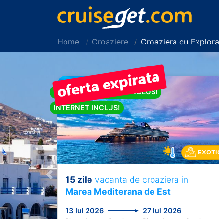
Home
Croaziere
Croaziera cu Explor
PACHET DE BAUTURI INCLUS!
INTERNET INCLUS!
EXOTI
15 zile
vacanta de croaziera in
Previous
Marea Mediterana de Est
13 Iul 2026
27 Iul 2026