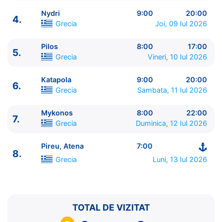
Nydri
9:00
20:00
4.
Grecia
Joi, 09 Iul 2026
Pilos
8:00
17:00
5.
ITINERARIU
Grecia
Vineri, 10 Iul 2026
Ziua | Portul | Sosire - Plecare
----------------------------------------
Katapola
9:00
20:00
6.
1.
Pireu, Atena
Grecia
⚓ - 20:00
Grecia
Sambata, 11 Iul 2026
2.
Zi de navigare
pe Mare
0:00 - 0:00
3.
Brindisi
Italia
8:00 - 17:00
Mykonos
8:00
22:00
7.
Grecia
Duminica, 12 Iul 2026
4.
Nydri
Grecia
9:00 - 20:00
5.
Pilos
Grecia
8:00 - 17:00
Pireu, Atena
7:00
6.
Katapola
Grecia
9:00 - 20:00
8.
7.
Mykonos
Grecia
8:00 - 22:00
Grecia
Luni, 13 Iul 2026
8.
Pireu, Atena
Grecia
7:00 - ⚓
TOTAL DE VIZITAT