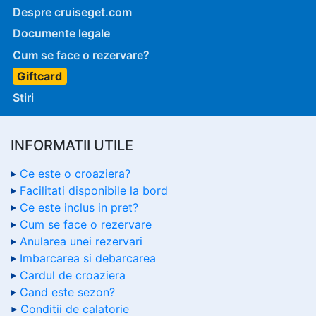
Despre cruiseget.com
Documente legale
Cum se face o rezervare?
Giftcard
Stiri
INFORMATII UTILE
Ce este o croaziera?
Facilitati disponibile la bord
Ce este inclus in pret?
Cum se face o rezervare
Anularea unei rezervari
Imbarcarea si debarcarea
Cardul de croaziera
Cand este sezon?
Conditii de calatorie