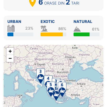
6
2
ORASE
DIN
TARI
URBAN
EXOTIC
NATURAL
23%
86%
61%
+
−