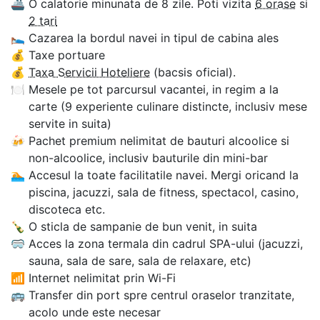
🚢
O calatorie minunata de 8 zile. Poti vizita
6 orase
si
2 tari
🛌
Cazarea la bordul navei in tipul de cabina ales
💰
Taxe portuare
💰
Taxa Servicii Hoteliere
(bacsis oficial).
🍽
Mesele pe tot parcursul vacantei, in regim a la
carte (9 experiente culinare distincte, inclusiv mese
servite in suita)
🍻
Pachet premium nelimitat de bauturi alcoolice si
non-alcoolice, inclusiv bauturile din mini-bar
🏊‍
Accesul la toate facilitatile navei. Mergi oricand la
piscina, jacuzzi, sala de fitness, spectacol, casino,
discoteca etc.
🍾
O sticla de sampanie de bun venit, in suita
🥽
Acces la zona termala din cadrul SPA-ului (jacuzzi,
sauna, sala de sare, sala de relaxare, etc)
📶
Internet nelimitat prin Wi-Fi
🚌
Transfer din port spre centrul oraselor tranzitate,
acolo unde este necesar