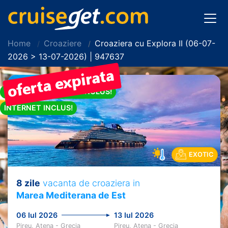
Home
Croaziere
Croaziera cu Explora II (06-07-
2026 > 13-07-2026) | 947637
PACHET DE BAUTURI INCLUS!
INTERNET INCLUS!
EXOTIC
8 zile
vacanta de croaziera in
Marea Mediterana de Est
06 Iul 2026
13 Iul 2026
Pireu, Atena - Grecia
Pireu, Atena - Grecia