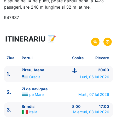
dispune de 14 de punti, poate gazdui pana la 1473
pasageri, are 248 m lungime si 32 m latime.
947637
ITINERARIU
📝
8 zile
vacanta de croaziera in
Marea Mediterana de Est -
link oferta
06 Iul 2026
din Pireu, Atena,
Grecia
Plecare pe
Ziua
Portul
Sosire
Plecare
13 Iul 2026
in Pireu, Atena,
Grecia
Sosire pe
Pireu, Atena
20:00
1.
Explora Journeys
Grecia
Luni, 06 Iul 2026
Explora II
★★★★★★
Zi de navigare
2.
pe Mare
Marti, 07 Iul 2026
Brindisi
8:00
17:00
3.
Italia
Miercuri, 08 Iul 2026