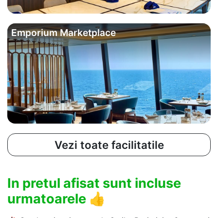
Emporium Marketplace
Vezi toate facilitatile
In pretul afisat sunt incluse
urmatoarele
👍