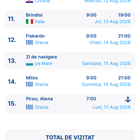
Croatia
Miercuri, 12 Aug 2026
13.
Zi de navigare
pe Mare
0:00 - 0:00
14.
Milos
Grecia
9:00 - 21:00
Brindisi
9:00
19:00
11.
15.
Pireu, Atena
Grecia
7:00 - ⚓
Italia
Joi, 13 Aug 2026
Fiskardo
9:00
21:00
12.
Grecia
Vineri, 14 Aug 2026
Zi de navigare
13.
pe Mare
Sambata, 15 Aug 2026
Milos
9:00
21:00
14.
Grecia
Duminica, 16 Aug 2026
Pireu, Atena
7:00
15.
Grecia
Luni, 17 Aug 2026
TOTAL DE VIZITAT