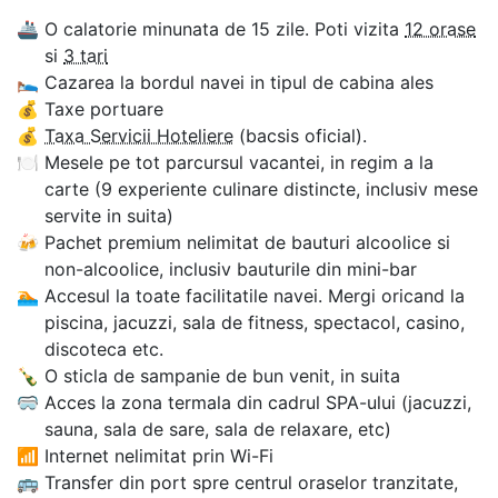
🚢
O calatorie minunata de 15 zile. Poti vizita
12 orase
si
3 tari
🛌
Cazarea la bordul navei in tipul de cabina ales
💰
Taxe portuare
💰
Taxa Servicii Hoteliere
(bacsis oficial).
🍽
Mesele pe tot parcursul vacantei, in regim a la
carte (9 experiente culinare distincte, inclusiv mese
servite in suita)
🍻
Pachet premium nelimitat de bauturi alcoolice si
non-alcoolice, inclusiv bauturile din mini-bar
🏊‍
Accesul la toate facilitatile navei. Mergi oricand la
piscina, jacuzzi, sala de fitness, spectacol, casino,
discoteca etc.
🍾
O sticla de sampanie de bun venit, in suita
🥽
Acces la zona termala din cadrul SPA-ului (jacuzzi,
sauna, sala de sare, sala de relaxare, etc)
📶
Internet nelimitat prin Wi-Fi
🚌
Transfer din port spre centrul oraselor tranzitate,