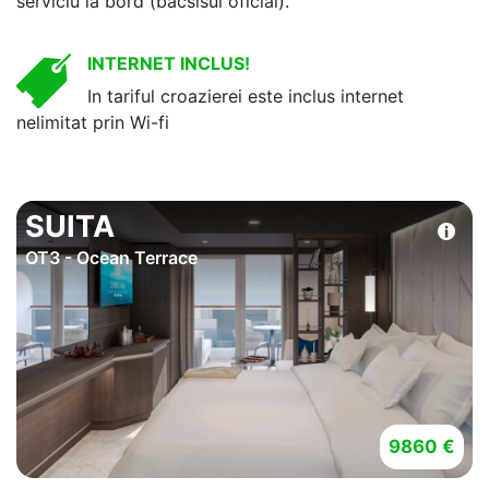
serviciu la bord (bacsisul oficial).
INTERNET INCLUS!
In tariful croazierei este inclus internet
nelimitat prin Wi-fi
SUITA
OT3 - Ocean Terrace
9860 €