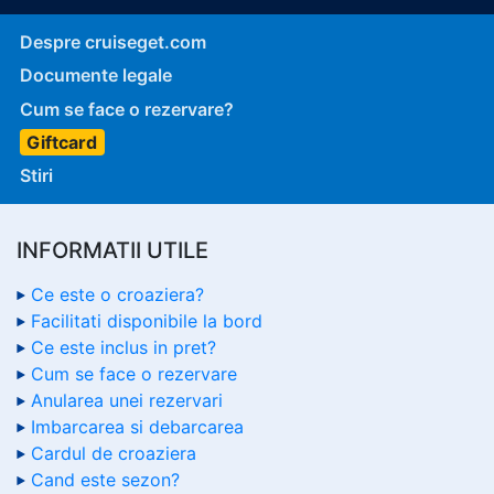
Despre cruiseget.com
Documente legale
Cum se face o rezervare?
Giftcard
Stiri
INFORMATII UTILE
Ce este o croaziera?
Facilitati disponibile la bord
Ce este inclus in pret?
Cum se face o rezervare
Anularea unei rezervari
Imbarcarea si debarcarea
Cardul de croaziera
Cand este sezon?