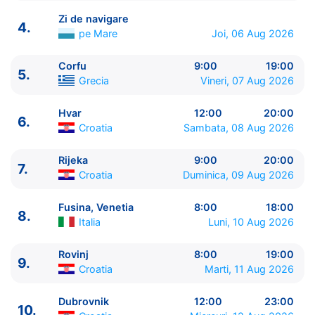
Zi de navigare
4.
pe Mare
Joi, 06 Aug 2026
Corfu
9:00
19:00
5.
ITINERARIU
Grecia
Vineri, 07 Aug 2026
Ziua | Portul | Sosire - Plecare
----------------------------------------
Hvar
12:00
20:00
6.
1.
Pireu, Atena
Grecia
⚓ - 20:00
Croatia
Sambata, 08 Aug 2026
2.
Syros
Grecia
9:00 - 23:55
3.
Paros
Grecia
9:00 - 20:00
Rijeka
9:00
20:00
7.
Croatia
Duminica, 09 Aug 2026
4.
Zi de navigare
pe Mare
0:00 - 0:00
5.
Corfu
Grecia
9:00 - 19:00
Fusina, Venetia
8:00
18:00
6.
Hvar
Croatia
12:00 - 20:00
8.
Italia
Luni, 10 Aug 2026
7.
Rijeka
Croatia
9:00 - 20:00
8.
Fusina, Venetia
Italia
8:00 - 18:00
Rovinj
8:00
19:00
9.
Rovinj
Croatia
8:00 - 19:00
9.
Croatia
Marti, 11 Aug 2026
10.
Dubrovnik
Croatia
12:00 - 23:00
11.
Brindisi
Italia
9:00 - 19:00
Dubrovnik
12:00
23:00
10.
12.
Fiskardo
Grecia
9:00 - 21:00