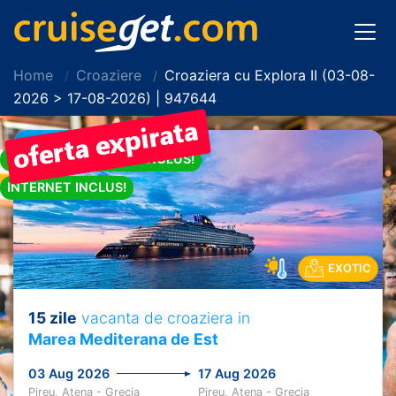
Home
Croaziere
Croaziera cu Explora II (03-08-
2026 > 17-08-2026) | 947644
PACHET DE BAUTURI INCLUS!
INTERNET INCLUS!
EXOTIC
15 zile
vacanta de croaziera in
Marea Mediterana de Est
03 Aug 2026
17 Aug 2026
Pireu, Atena - Grecia
Pireu, Atena - Grecia