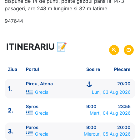
dispune de 14 de punti, poate gazdui pana la 1473
pasageri, are 248 m lungime si 32 m latime.
947644
ITINERARIU
📝
15 zile
vacanta de croaziera in
Marea Mediterana de Est -
link oferta
03 Aug 2026
din Pireu, Atena,
Grecia
Plecare pe
Ziua
Portul
Sosire
Plecare
17 Aug 2026
in Pireu, Atena,
Grecia
Sosire pe
Pireu, Atena
20:00
1.
Explora Journeys
Grecia
Luni, 03 Aug 2026
Explora II
★★★★★★
Syros
9:00
23:55
2.
Grecia
Marti, 04 Aug 2026
Paros
9:00
20:00
3.
Grecia
Miercuri, 05 Aug 2026