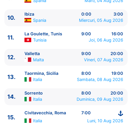
Spania
Marti, 04 Aug 2026
11.
La Goulette, Tunis
Tunisia
9:00 - 16:00
12.
Valletta
Malta
9:00 - 20:00
Ibiza
0:00
3:00
10.
13.
Taormina, Sicilia
Italia
8:00 - 19:00
Spania
Miercuri, 05 Aug 2026
14.
Sorrento
Italia
8:00 - 20:00
15.
Civitavecchia, Roma
Italia
7:00 - ⚓
La Goulette, Tunis
9:00
16:00
11.
Tunisia
Joi, 06 Aug 2026
Valletta
9:00
20:00
12.
Malta
Vineri, 07 Aug 2026
Taormina, Sicilia
8:00
19:00
13.
Italia
Sambata, 08 Aug 2026
Sorrento
8:00
20:00
14.
Italia
Duminica, 09 Aug 2026
Civitavecchia, Roma
7:00
15.
Italia
Luni, 10 Aug 2026