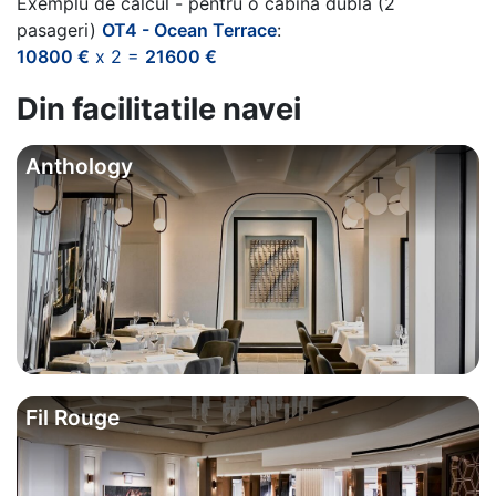
Exemplu de calcul - pentru o cabina dubla (2
pasageri)
OT4 - Ocean Terrace
:
10800 €
x 2 =
21600 €
Din facilitatile navei
Anthology
Fil Rouge