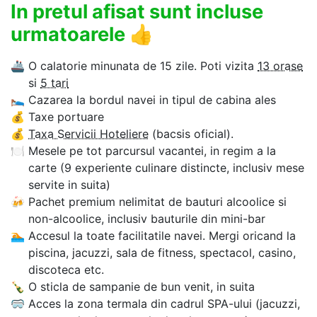
In pretul afisat sunt incluse
urmatoarele
👍
🚢
O calatorie minunata de 15 zile. Poti vizita
13 orase
si
5 tari
🛌
Cazarea la bordul navei in tipul de cabina ales
💰
Taxe portuare
💰
Taxa Servicii Hoteliere
(bacsis oficial).
🍽
Mesele pe tot parcursul vacantei, in regim a la
carte (9 experiente culinare distincte, inclusiv mese
servite in suita)
🍻
Pachet premium nelimitat de bauturi alcoolice si
non-alcoolice, inclusiv bauturile din mini-bar
🏊‍
Accesul la toate facilitatile navei. Mergi oricand la
piscina, jacuzzi, sala de fitness, spectacol, casino,
discoteca etc.
🍾
O sticla de sampanie de bun venit, in suita
🥽
Acces la zona termala din cadrul SPA-ului (jacuzzi,