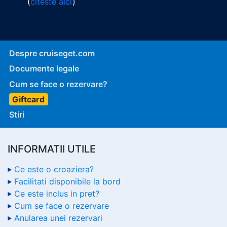
(
citeste aici
)
Despre cruiseget.com
Documente legale
Cum se face o rezervare?
Giftcard
Stiri
INFORMATII UTILE
Ce este o croaziera?
Facilitati disponibile la bord
Ce este inclus in pret?
Cum se face o rezervare
Anularea unei rezervari