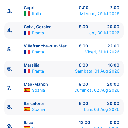
Capri
0:00
2:00
3.
Italia
Miercuri, 29 Iul 2026
Calvi, Corsica
8:00
20:00
4.
Franta
Joi, 30 Iul 2026
ITINERARIU
Ziua | Portul | Sosire - Plecare
Villefranche-sur-Mer
8:00
22:00
5.
----------------------------------------
Franta
Vineri, 31 Iul 2026
1.
Civitavecchia, Roma
Italia
⚓ - 20:00
2.
Napoli
Italia
8:00 - 16:00
Marsilia
8:00
18:00
6.
Franta
Sambata, 01 Aug 2026
2.
Capri
Italia
19:00 - 0:00
3.
Capri
Italia
0:00 - 2:00
Mao-Mahon
9:00
20:00
4.
Calvi, Corsica
Franta
8:00 - 20:00
7.
Spania
Duminica, 02 Aug 2026
5.
Villefranche-sur-Mer
Franta
8:00 - 22:00
6.
Marsilia
Franta
8:00 - 18:00
Barcelona
8:00
20:00
7.
Mao-Mahon
Spania
9:00 - 20:00
8.
Spania
Luni, 03 Aug 2026
8.
Barcelona
Spania
8:00 - 20:00
9.
Ibiza
Spania
12:00 - 0:00
Ibiza
12:00
0:00
9.
10.
Ibiza
Spania
0:00 - 3:00