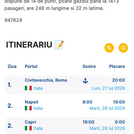
dispune de 14 de punti, poate gazdui pana la 1473
pasageri, are 248 m lungime si 32 m latime.
947624
ITINERARIU
📝
15 zile
vacanta de croaziera in
Marea Mediterana de Vest si Tunisia -
link oferta
27 Iul 2026
din Civitavecchia, Roma,
Plecare pe
Ziua
Portul
Sosire
Plecare
Italia
10 Aug 2026
in Civitavecchia, Roma,
Italia
Sosire pe
Civitavecchia, Roma
20:00
1.
Italia
Luni, 27 Iul 2026
Explora Journeys
Explora I
★★★★★★
Napoli
8:00
16:00
2.
Italia
Marti, 28 Iul 2026
Capri
19:00
0:00
2.
Italia
Marti, 28 Iul 2026