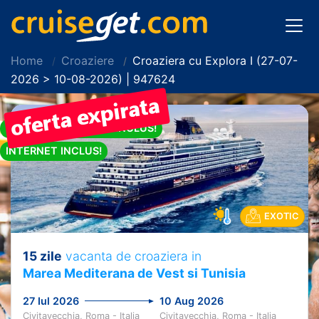
Home
Croaziere
Croaziera cu Explora I (27-07-
2026 > 10-08-2026) | 947624
PACHET DE BAUTURI INCLUS!
INTERNET INCLUS!
EXOTIC
15 zile
vacanta de croaziera in
Marea Mediterana de Vest si Tunisia
27 Iul 2026
10 Aug 2026
Civitavecchia, Roma - Italia
Civitavecchia, Roma - Italia