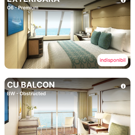
O6 - Premium
indisponibil
CU BALCON
BW - Obstructed