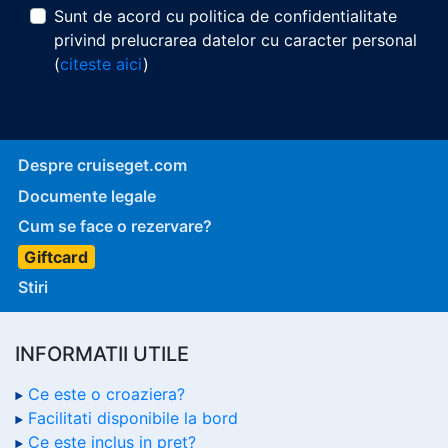
Sunt de acord cu politica de confidentialitate
privind prelucrarea datelor cu caracter personal
(
citeste aici
)
Despre cruiseget.com
Documente legale
Cum se face o rezervare?
Giftcard
Stiri
INFORMATII UTILE
Ce este o croaziera?
Facilitati disponibile la bord
Ce este inclus in pret?