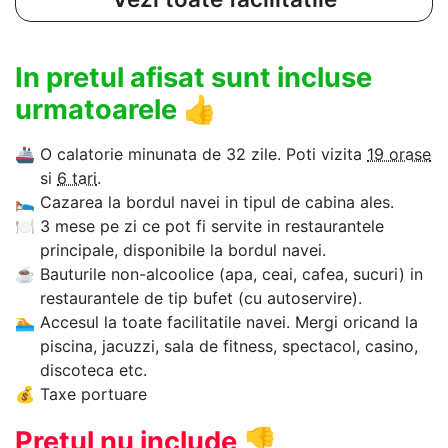
In pretul afisat sunt incluse
urmatoarele
👍
🚢
O calatorie minunata de 32 zile. Poti vizita
19 orase
si
6 tari
.
🛌
Cazarea la bordul navei in tipul de cabina ales.
🍽
3 mese pe zi ce pot fi servite in restaurantele
principale, disponibile la bordul navei.
☕
Bauturile non-alcoolice (apa, ceai, cafea, sucuri) in
restaurantele de tip bufet (cu autoservire).
🏊‍
Accesul la toate facilitatile navei. Mergi oricand la
piscina, jacuzzi, sala de fitness, spectacol, casino,
discoteca etc.
💰
Taxe portuare
Pretul nu include
👎