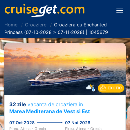
Home
Croaziere
Croaziera cu Enchanted
Princess (07-10-2028 > 07-11-2028) | 1045679
EXOTIC
32 zile
vacanta de croaziera in
Marea Mediterana de Vest si Est
07 Oct 2028
07 Noi 2028
Pireu, Atena - Grecia
Pireu, Atena - Grecia