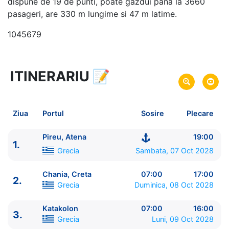
dispune de 19 de punti, poate gazdui pana la 3660
pasageri, are 330 m lungime si 47 m latime.
1045679
ITINERARIU
📝
32 zile
vacanta de croaziera in
Marea Mediterana de Vest si Est -
link oferta
07 Oct 2028
din Pireu, Atena,
Grecia
Plecare pe
Ziua
Portul
Sosire
Plecare
07 Noi 2028
in Pireu, Atena,
Grecia
Sosire pe
Pireu, Atena
19:00
1.
Princess Cruises
Grecia
Sambata, 07 Oct 2028
Enchanted Princess
★★★★★
Chania, Creta
07:00
17:00
2.
Grecia
Duminica, 08 Oct 2028
Katakolon
07:00
16:00
3.
Grecia
Luni, 09 Oct 2028