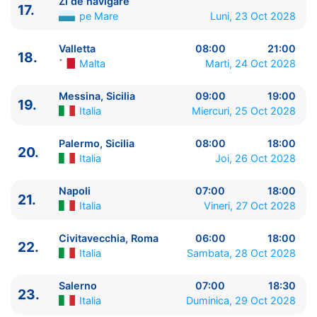
Zi de navigare
29.
Katakolon
Grecia
07:00 - 16:00
17.
pe Mare
Luni, 23 Oct 2028
30.
Chania, Creta
Grecia
08:00 - 18:00
31.
Mykonos
Grecia
07:00 - 21:00
Valletta
08:00
21:00
18.
32.
Pireu, Atena
Grecia
06:00 - ⚓
Malta
Marti, 24 Oct 2028
Messina, Sicilia
09:00
19:00
19.
Italia
Miercuri, 25 Oct 2028
Palermo, Sicilia
08:00
18:00
20.
Italia
Joi, 26 Oct 2028
Napoli
07:00
18:00
21.
Italia
Vineri, 27 Oct 2028
Civitavecchia, Roma
06:00
18:00
22.
Italia
Sambata, 28 Oct 2028
Salerno
07:00
18:30
23.
Italia
Duminica, 29 Oct 2028