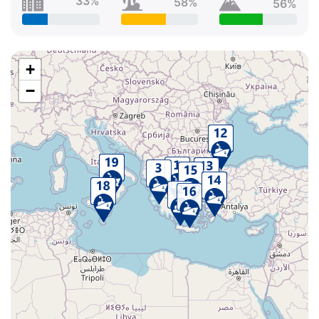
33%
58%
56%
+
−