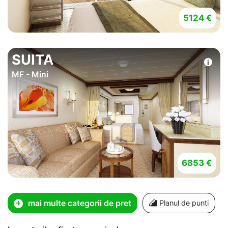
5124 €
SUITA
MF - Mini
6853 €
mai multe categorii de pret
Planul de punti