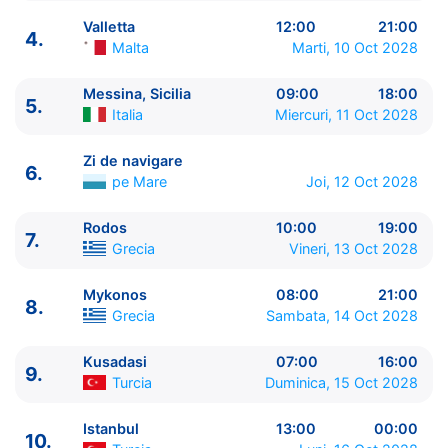
Valletta
12:00
21:00
4.
Malta
Marti, 10 Oct 2028
Messina, Sicilia
09:00
18:00
5.
ITINERARIU
Italia
Miercuri, 11 Oct 2028
Ziua | Portul | Sosire - Plecare
----------------------------------------
Zi de navigare
6.
pe Mare
Joi, 12 Oct 2028
1.
Pireu, Atena
Grecia
⚓ - 19:00
2.
Chania, Creta
Grecia
07:00 - 17:00
Rodos
10:00
19:00
3.
Katakolon
Grecia
07:00 - 16:00
7.
Grecia
Vineri, 13 Oct 2028
4.
Valletta
Malta
12:00 - 21:00
5.
Messina, Sicilia
Italia
09:00 - 18:00
Mykonos
08:00
21:00
8.
6.
Zi de navigare
pe Mare
00:00 - 00:00
Grecia
Sambata, 14 Oct 2028
7.
Rodos
Grecia
10:00 - 19:00
8.
Mykonos
Grecia
08:00 - 21:00
Kusadasi
07:00
16:00
9.
9.
Kusadasi
Turcia
07:00 - 16:00
Turcia
Duminica, 15 Oct 2028
10.
Istanbul
Turcia
13:00 - 00:00
11.
Istanbul
Turcia
00:00 - 00:00
Istanbul
13:00
00:00
10.