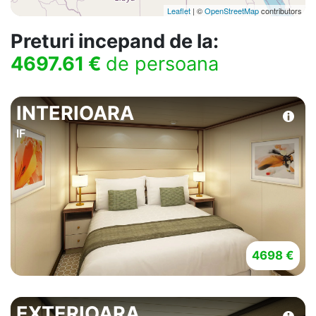
Leaflet
| ©
OpenStreetMap
contributors
Preturi incepand de la:
4697.61 €
de persoana
INTERIOARA
IF
4698 €
EXTERIOARA