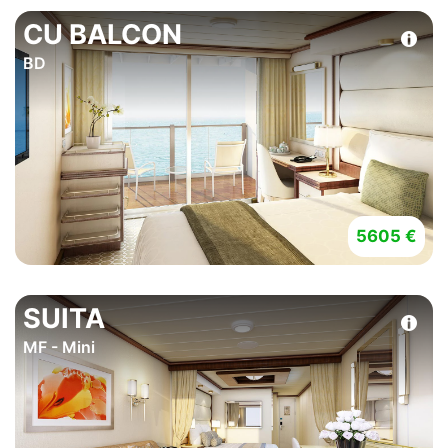
CU BALCON
BD
5605 €
SUITA
MF - Mini