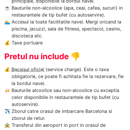
principale, disponibile la bordul navei.
☕
Bauturile non-alcoolice (apa, ceai, cafea, sucuri) in
restaurantele de tip bufet (cu autoservire).
🏊‍
Accesul la toate facilitatile navei. Mergi oricand la
piscina, jacuzzi, sala de fitness, spectacol, casino,
discoteca etc.
💰
Taxe portuare
Pretul nu include
👎
💰
Bacsisul oficial
(service charge). Este o taxa
obligatorie, ce poate fi achitata fie la rezervare, fie
la bordul navei.
🍻
Bauturile alcoolice sau non-alcoolice cu exceptia
celor disponibile in restaurantele de tip bufet (cu
autoservire).
✈
Zborul catre orasul de imbarcare Barcelona si
zborul de retur.
🚖
Transferul din aeroport in port in orasul de