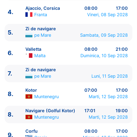
Ajaccio, Corsica
08:00
17:00
4.
Franta
Vineri, 08 Sep 2028
Zi de navigare
5.
ITINERARIU
pe Mare
Sambata, 09 Sep 2028
Ziua | Portul | Sosire - Plecare
----------------------------------------
Valletta
08:00
21:00
6.
Malta
Duminica, 10 Sep 2028
1.
Barcelona
Spania
⚓ - 17:00
2.
Marsilia
Franta
07:00 - 17:00
Zi de navigare
3.
Santa Margherita Ligure
Italia
07:00 - 17:00
7.
pe Mare
Luni, 11 Sep 2028
4.
Ajaccio, Corsica
Franta
08:00 - 17:00
5.
Zi de navigare
pe Mare
00:00 - 00:00
Kotor
07:00
17:00
8.
6.
Valletta
Malta
08:00 - 21:00
Muntenegru
Marti, 12 Sep 2028
7.
Zi de navigare
pe Mare
00:00 - 00:00
8.
Kotor
Muntenegru
07:00 - 17:00
Navigare (Golful Kotor)
17:01
19:00
8.
8.
Navigare (Golful Kotor)
Muntenegru
17:01 -
Muntenegru
Marti, 12 Sep 2028
19:00
9.
Corfu
Grecia
08:00 - 17:00
Corfu
08:00
17:00
9.