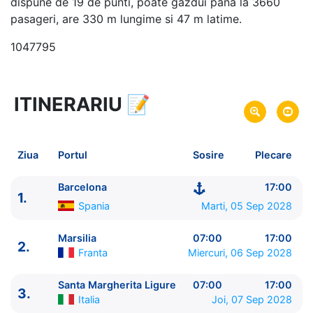
dispune de 19 de punti, poate gazdui pana la 3660
pasageri, are 330 m lungime si 47 m latime.
1047795
ITINERARIU
📝
33 zile
vacanta de croaziera in
Marea Mediterana de Vest si Est -
link oferta
05 Sep 2028
din Barcelona,
Spania
Plecare pe
Ziua
Portul
Sosire
Plecare
07 Oct 2028
in Pireu, Atena,
Grecia
Sosire pe
Barcelona
17:00
1.
Princess Cruises
Spania
Marti, 05 Sep 2028
Enchanted Princess
★★★★★
Marsilia
07:00
17:00
2.
Franta
Miercuri, 06 Sep 2028
Santa Margherita Ligure
07:00
17:00
3.
Italia
Joi, 07 Sep 2028