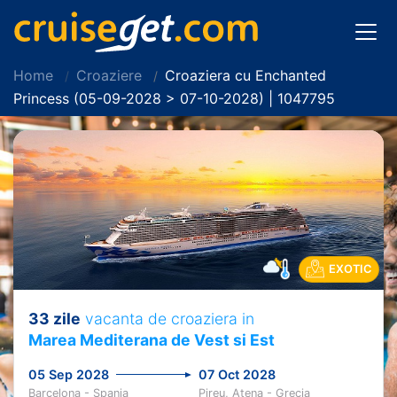
Home
Croaziere
Croaziera cu Enchanted
Princess (05-09-2028 > 07-10-2028) | 1047795
EXOTIC
33 zile
vacanta de croaziera in
Marea Mediterana de Vest si Est
05 Sep 2028
07 Oct 2028
Barcelona - Spania
Pireu, Atena - Grecia