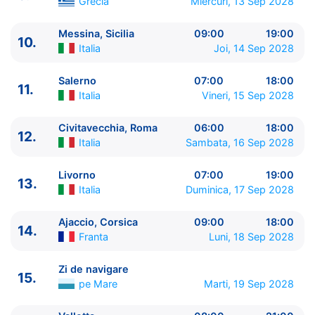
10.
Messina, Sicilia
Italia
09:00 - 19:00
Grecia
Miercuri, 13 Sep 2028
11.
Salerno
Italia
07:00 - 18:00
Messina, Sicilia
09:00
19:00
12.
Civitavecchia, Roma
Italia
06:00 - 18:00
10.
Italia
Joi, 14 Sep 2028
13.
Livorno
Italia
07:00 - 19:00
14.
Ajaccio, Corsica
Franta
09:00 - 18:00
Salerno
07:00
18:00
15.
Zi de navigare
pe Mare
00:00 - 00:00
11.
Italia
Vineri, 15 Sep 2028
16.
Valletta
Malta
08:00 - 21:00
17.
Messina, Sicilia
Italia
08:00 - 18:00
Civitavecchia, Roma
06:00
18:00
12.
18.
Zi de navigare
pe Mare
00:00 - 00:00
Italia
Sambata, 16 Sep 2028
19.
Kotor
Muntenegru
07:00 - 17:00
19.
Navigare (Golful Kotor)
Muntenegru
17:01 -
Livorno
07:00
19:00
13.
19:00
Italia
Duminica, 17 Sep 2028
20.
Dubrovnik
Croatia
07:00 - 19:00
21.
Zi de navigare
pe Mare
00:00 - 00:00
Ajaccio, Corsica
09:00
18:00
14.
22.
Trieste
Franta
Italia
06:00 - 20:00
Luni, 18 Sep 2028
23.
Split
Croatia
12:00 - 21:00
Zi de navigare
24.
Kotor
Muntenegru
08:00 - 17:00
15.
pe Mare
Marti, 19 Sep 2028
24.
Navigare (Golful Kotor)
Muntenegru
17:01 -
19:00