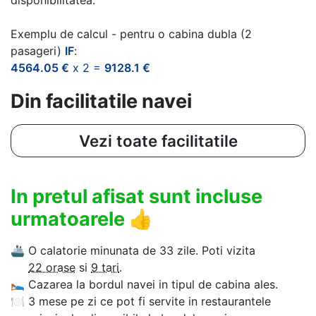
Exemplu de calcul - pentru o cabina dubla (2
pasageri)
IF
:
4564.05 €
x 2 =
9128.1 €
Din facilitatile navei
Vezi toate facilitatile
In pretul afisat sunt incluse
urmatoarele
👍
🚢
O calatorie minunata de 33 zile. Poti vizita
22 orase
si
9 tari
.
🛌
Cazarea la bordul navei in tipul de cabina ales.
🍽
3 mese pe zi ce pot fi servite in restaurantele