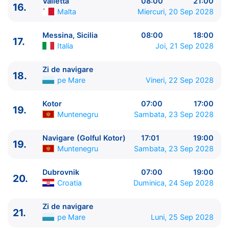
Valletta
08:00
21:00
25.
Corfu
Grecia
09:00 - 19:00
16.
Malta
Miercuri, 20 Sep 2028
26.
Katakolon
Grecia
07:00 - 16:00
27.
Chania, Creta
Grecia
07:00 - 17:00
Messina, Sicilia
08:00
18:00
17.
28.
Mykonos
Grecia
07:00 - 19:00
Italia
Joi, 21 Sep 2028
29.
Rodos
Grecia
07:00 - 16:00
30.
Limassol
Cipru
09:00 - 19:00
Zi de navigare
18.
31.
Zi de navigare
pe Mare
00:00 - 00:00
pe Mare
Vineri, 22 Sep 2028
32.
Kusadasi
Turcia
07:00 - 17:00
33.
Pireu, Atena
Grecia
06:00 - ⚓
Kotor
07:00
17:00
19.
Muntenegru
Sambata, 23 Sep 2028
Navigare (Golful Kotor)
17:01
19:00
19.
Muntenegru
Sambata, 23 Sep 2028
Dubrovnik
07:00
19:00
20.
Croatia
Duminica, 24 Sep 2028
Zi de navigare
21.
pe Mare
Luni, 25 Sep 2028