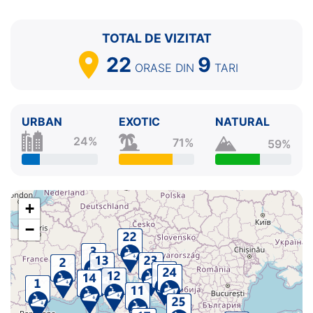
TOTAL DE VIZITAT
22
9
ORASE
DIN
TARI
URBAN
EXOTIC
NATURAL
24%
71%
59%
+
−