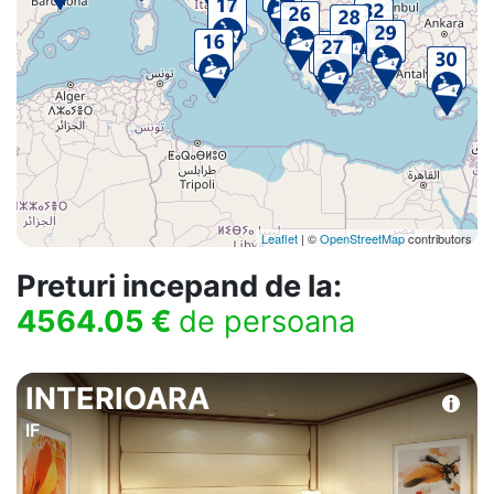
Leaflet
| ©
OpenStreetMap
contributors
Preturi incepand de la:
4564.05 €
de persoana
INTERIOARA
IF