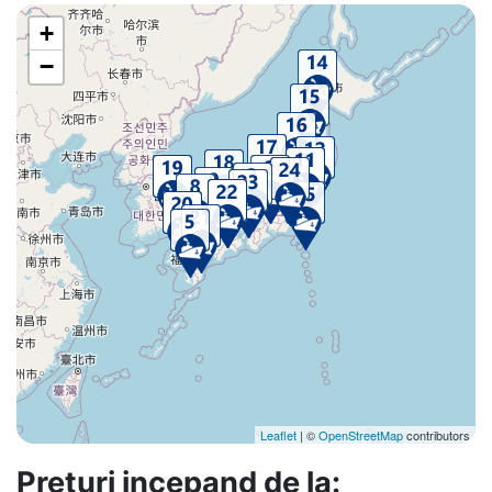
+
−
Leaflet
| ©
OpenStreetMap
contributors
Preturi incepand de la: