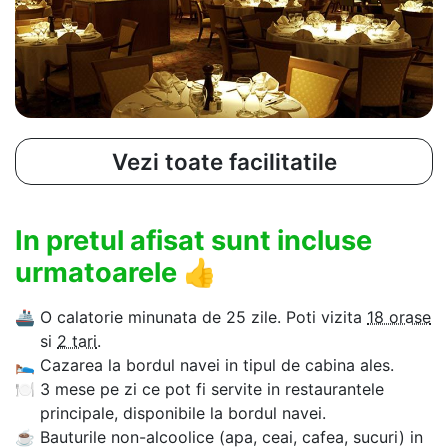
Vezi toate facilitatile
In pretul afisat sunt incluse
urmatoarele
👍
🚢
O calatorie minunata de 25 zile. Poti vizita
18 orase
si
2 tari
.
🛌
Cazarea la bordul navei in tipul de cabina ales.
🍽
3 mese pe zi ce pot fi servite in restaurantele
principale, disponibile la bordul navei.
☕
Bauturile non-alcoolice (apa, ceai, cafea, sucuri) in