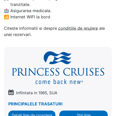
tranzitate.
🏥
Asigurarea medicala.
📶
Internet WIFI la bord
Citeste informatii si despre
conditiile de anulare
ale
unei rezervari.
Infiintata in 1965, SUA
PRINCIPALELE TRASATURI
Detalii linie de croaziera
Stiri linie