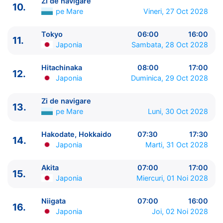
Zi de navigare
10.
12.
Hitachinaka
Japonia
08:00 - 17:00
pe Mare
Vineri, 27 Oct 2028
13.
Zi de navigare
pe Mare
00:00 - 00:00
14.
Hakodate, Hokkaido
Japonia
07:30 - 17:30
Tokyo
06:00
16:00
11.
15.
Akita
Japonia
07:00 - 17:00
Japonia
Sambata, 28 Oct 2028
16.
Niigata
Japonia
07:00 - 16:00
Hitachinaka
08:00
17:00
17.
Kanazawa
Japonia
08:00 - 17:00
12.
Japonia
Duminica, 29 Oct 2028
18.
Sakaiminato
Japonia
07:00 - 17:00
19.
Busan
Coreea de Sud
07:00 - 16:00
Zi de navigare
20.
Nagasaki
Japonia
07:00 - 16:00
13.
pe Mare
Luni, 30 Oct 2028
21.
Miyazaki
Japonia
08:00 - 18:00
22.
Kochi
Japonia
09:00 - 18:00
Hakodate, Hokkaido
07:30
17:30
14.
23.
Wakayama
Japonia
07:00 - 16:00
Japonia
Marti, 31 Oct 2028
24.
Shimizu
Japonia
10:00 - 17:00
25.
Tokyo
Japonia
06:00 - ⚓
Akita
07:00
17:00
15.
Japonia
Miercuri, 01 Noi 2028
Niigata
07:00
16:00
16.
Japonia
Joi, 02 Noi 2028