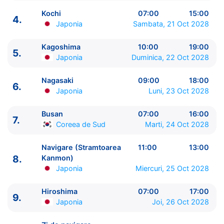
Kochi
07:00
15:00
4.
Japonia
Sambata, 21 Oct 2028
Kagoshima
10:00
19:00
5.
ITINERARIU
Japonia
Duminica, 22 Oct 2028
Ziua | Portul | Sosire - Plecare
----------------------------------------
Nagasaki
09:00
18:00
6.
1.
Tokyo
Japonia
⚓ - 16:00
Japonia
Luni, 23 Oct 2028
2.
Nagoya
Japonia
07:00 - 15:00
3.
Osaka
Japonia
08:00 - 20:00
Busan
07:00
16:00
7.
Coreea de Sud
Marti, 24 Oct 2028
4.
Kochi
Japonia
07:00 - 15:00
5.
Kagoshima
Japonia
10:00 - 19:00
Navigare (Stramtoarea
11:00
13:00
6.
Nagasaki
Japonia
09:00 - 18:00
8.
Kanmon)
7.
Busan
Coreea de Sud
07:00 - 16:00
Japonia
Miercuri, 25 Oct 2028
8.
Navigare (Stramtoarea Kanmon)
Japonia
11:00 -
13:00
Hiroshima
07:00
17:00
9.
9.
Hiroshima
Japonia
07:00 - 17:00
Japonia
Joi, 26 Oct 2028
10.
Zi de navigare
pe Mare
00:00 - 00:00
11.
Tokyo
Japonia
06:00 - 16:00