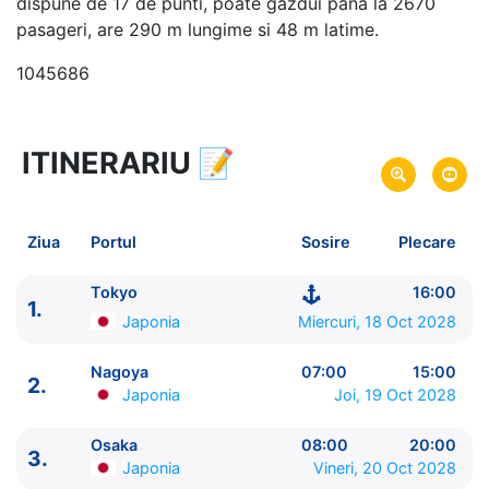
dispune de 17 de punti, poate gazdui pana la 2670
pasageri, are 290 m lungime si 48 m latime.
1045686
ITINERARIU
📝
25 zile
vacanta de croaziera in
Japonia si Coreea de Sud -
link oferta
18 Oct 2028
din Tokyo,
Japonia
Plecare pe
Ziua
Portul
Sosire
Plecare
11 Noi 2028
in Tokyo,
Japonia
Sosire pe
Tokyo
16:00
1.
Princess Cruises
Japonia
Miercuri, 18 Oct 2028
Diamond Princess
★★★★★
Nagoya
07:00
15:00
2.
Japonia
Joi, 19 Oct 2028
Osaka
08:00
20:00
3.
Japonia
Vineri, 20 Oct 2028