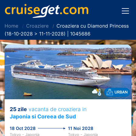
Home
Croaziere
Croaziera cu Diamond Princess
(18-10-2028 > 11-11-2028) | 1045686
URBAN
25 zile
vacanta de croaziera in
Japonia si Coreea de Sud
18 Oct 2028
11 Noi 2028
Tokyo - Japonia
Tokyo - Japonia