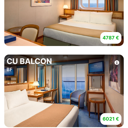
4787 €
CU BALCON
BF
6021 €