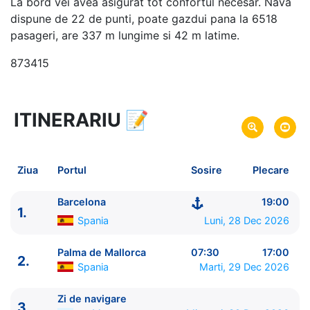
La bord vei avea asigurat tot confortul necesar. Nava
dispune de 22 de punti, poate gazdui pana la 6518
pasageri, are 337 m lungime si 42 m latime.
873415
ITINERARIU
📝
8 zile
vacanta de croaziera in
Marea Mediterana de Vest si Insulele Baleare -
link
oferta
Ziua
Portul
Sosire
Plecare
28 Dec 2026
din Barcelona,
Spania
Plecare pe
04 Ian 2027
in Barcelona,
Spania
Sosire pe
Barcelona
19:00
1.
Spania
Luni, 28 Dec 2026
Costa Cruises
Costa Toscana
★★★★★
Palma de Mallorca
07:30
17:00
2.
Spania
Marti, 29 Dec 2026
Zi de navigare
3.