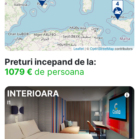
Leaflet
| ©
OpenStreetMap
contributors
Preturi incepand de la:
1079 €
de persoana
INTERIOARA
I1