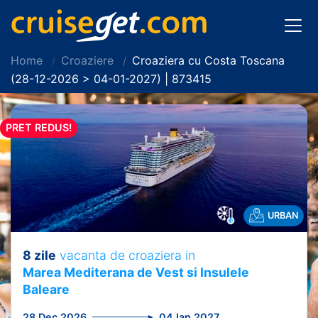
Home
Croaziere
Croaziera cu Costa Toscana
(28-12-2026 > 04-01-2027) | 873415
PRET REDUS!
URBAN
8 zile
vacanta de croaziera in
Marea Mediterana de Vest si Insulele
Baleare
28 Dec 2026
04 Ian 2027