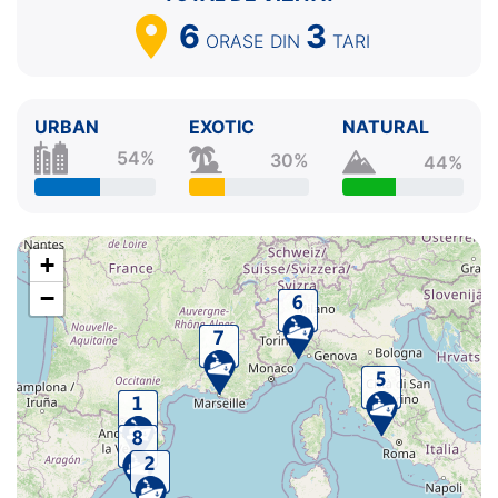
6
3
ORASE
DIN
TARI
URBAN
EXOTIC
NATURAL
54%
30%
44%
+
−