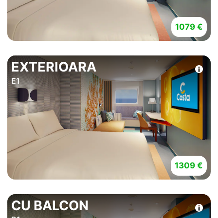
1079 €
EXTERIOARA
E1
1309 €
CU BALCON