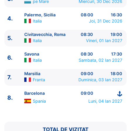
pe Mare
Miercuri, 30 Dec 2026
Palermo, Sicilia
08:00
16:30
4.
Italia
Joi, 31 Dec 2026
Civitavecchia, Roma
08:30
19:00
5.
Italia
Vineri, 01 Ian 2027
ITINERARIU
Ziua | Portul | Sosire - Plecare
Savona
08:30
17:30
6.
----------------------------------------
Italia
Sambata, 02 Ian 2027
1.
Barcelona
Spania
⚓ - 19:00
2.
Palma de Mallorca
Spania
07:30 - 17:00
Marsilia
09:00
18:00
7.
Franta
Duminica, 03 Ian 2027
3.
Zi de navigare
pe Mare
0:00 - 0:00
4.
Palermo, Sicilia
Italia
08:00 - 16:30
Barcelona
09:00
5.
Civitavecchia, Roma
Italia
08:30 - 19:00
8.
6.
Savona
Italia
08:30 - 17:30
Spania
Luni, 04 Ian 2027
7.
Marsilia
Franta
09:00 - 18:00
8.
Barcelona
Spania
09:00 - ⚓
TOTAL DE VIZITAT