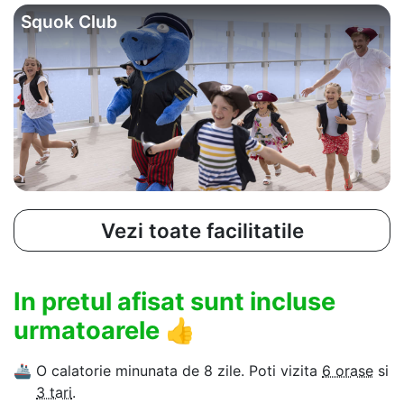
Squok Club
Vezi toate facilitatile
In pretul afisat sunt incluse
urmatoarele
👍
🚢
O calatorie minunata de 8 zile. Poti vizita
6 orase
si
3 tari
.