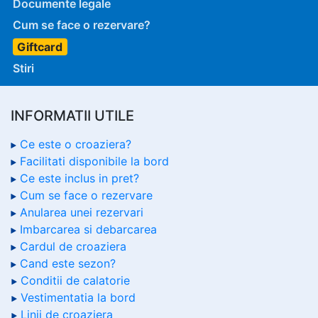
Documente legale
Cum se face o rezervare?
Giftcard
Stiri
INFORMATII UTILE
Ce este o croaziera?
Facilitati disponibile la bord
Ce este inclus in pret?
Cum se face o rezervare
Anularea unei rezervari
Imbarcarea si debarcarea
Cardul de croaziera
Cand este sezon?
Conditii de calatorie
Vestimentatia la bord
Linii de croaziera