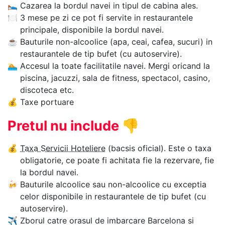
🛌
Cazarea la bordul navei in tipul de cabina ales.
🍽
3 mese pe zi ce pot fi servite in restaurantele
principale, disponibile la bordul navei.
☕
Bauturile non-alcoolice (apa, ceai, cafea, sucuri) in
restaurantele de tip bufet (cu autoservire).
🏊‍
Accesul la toate facilitatile navei. Mergi oricand la
piscina, jacuzzi, sala de fitness, spectacol, casino,
discoteca etc.
💰
Taxe portuare
Pretul nu include
👎
💰
Taxa Servicii Hoteliere
(bacsis oficial). Este o taxa
obligatorie, ce poate fi achitata fie la rezervare, fie
la bordul navei.
🍻
Bauturile alcoolice sau non-alcoolice cu exceptia
celor disponibile in restaurantele de tip bufet (cu
autoservire).
✈
Zborul catre orasul de imbarcare Barcelona si