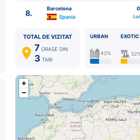
6.
Savona
Italia
08:30 - 17:30
Barcelona
0
7.
Marsilia
Franta
09:00 - 18:00
8.
Spania
Lu
8.
Barcelona
Spania
09:00 - ⚓
URBAN
EXOTIC
TOTAL DE VIZITAT
7
ORASE
DIN
42%
32
3
TARI
+
−