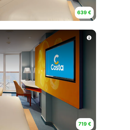
639 €
719 €