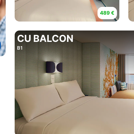
489 €
CU BALCON
B1