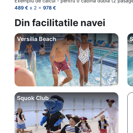
Exemplu de calcul - pentru o cabina dubla (2 pasag
489 €
x 2 =
978 €
Din facilitatile navei
Versilia Beach
S
Squok Club