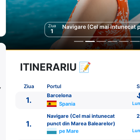
Ziua
Ziua
Navigare (Cel mai intunecat 
Navigare (Cel mai intunecat 
2
1
ITINERARIU
📝
8 zile
vacanta de croaziera in
Marea Mediterana de Vest si Insulele Baleare -
l
Ziua
Portul
S
08 Mar 2027
din Barcelona,
Spania
Plecare pe
7
15 Mar 2027
in Barcelona,
Spania
Barcelona
Sosire pe
1.
Spania
Lun
Costa Cruises
Navigare (Cel mai intunecat
2
Costa Toscana
★★★★★
1.
punct din Marea Balearelor)
pe Mare
Lun