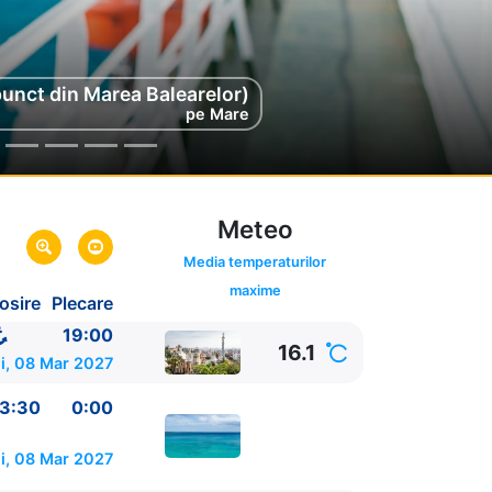
punct din Marea Balearelor)
punct din Marea Balearelor)
pe Mare
pe Mare
Meteo
ink oferta
Media temperaturilor
maxime
osire
Plecare
19:00
16.1
i, 08 Mar 2027
3:30
0:00
i, 08 Mar 2027