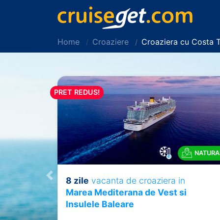
Home
Croaziere
Croaziera cu Costa 
PRET REDUS!
NATURA
8 zile
vacanta de croaziera in
Previous
Marea Mediterana de Vest si
Insulele Baleare