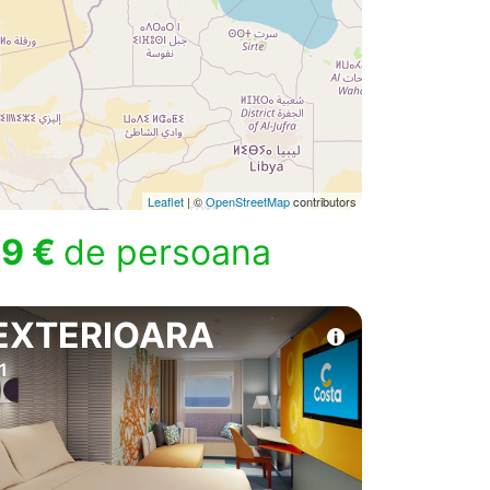
Leaflet
| ©
OpenStreetMap
contributors
9 €
de persoana
EXTERIOARA
1