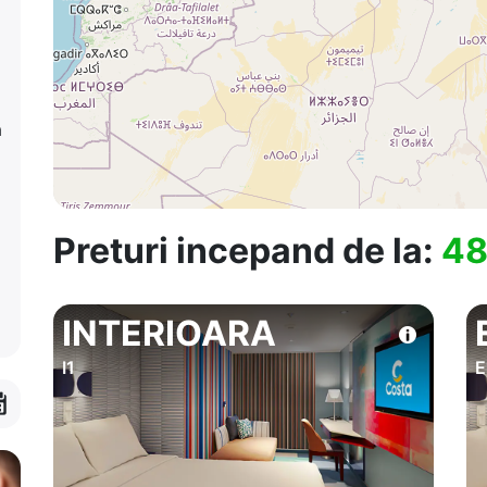
a
Preturi incepand de la:
48
INTERIOARA
I1
E