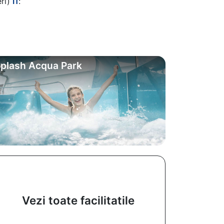
eri)
I1
:
plash Acqua Park
Vezi toate facilitatile