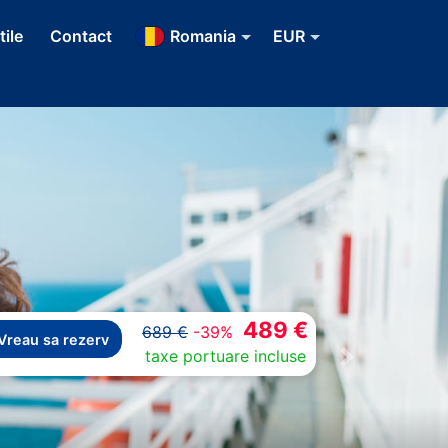
tile
Contact
Romania
EUR
489 €
689 €
-39%
Vreau sa rezerv
taxe portuare incluse
Next