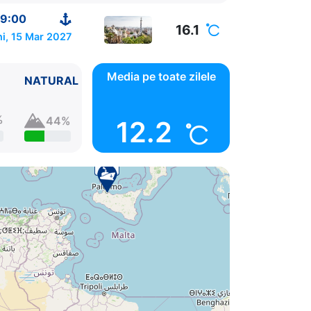
9:00
16.1
ni, 15 Mar 2027
Media pe toate zilele
NATURAL
%
44%
12.2