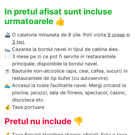
In pretul afisat sunt incluse
urmatoarele
👍
🚢
O calatorie minunata de 8 zile. Poti vizita
9 orase
si
3 tari
.
🛌
Cazarea la bordul navei in tipul de cabina ales.
🍽
3 mese pe zi ce pot fi servite in restaurantele
principale, disponibile la bordul navei.
☕
Bauturile non-alcoolice (apa, ceai, cafea, sucuri) in
restaurantele de tip bufet (cu autoservire).
🏊‍
Accesul la toate facilitatile navei. Mergi oricand la
piscina, jacuzzi, sala de fitness, spectacol, casino,
discoteca etc.
💰
Taxe portuare
Pretul nu include
👎
💰
Taxa Servicii Hoteliere
(bacsis oficial). Este o taxa