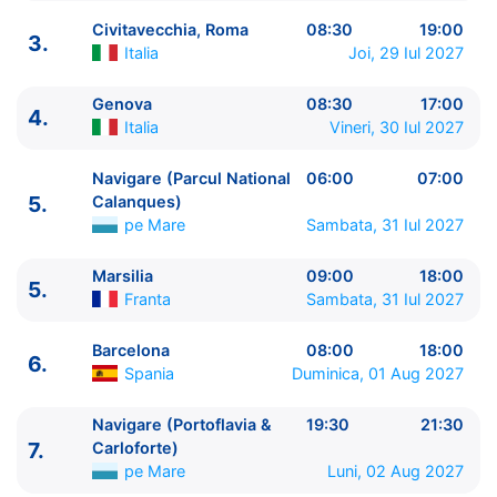
Civitavecchia, Roma
08:30
19:00
3.
Italia
Joi, 29 Iul 2027
Genova
08:30
17:00
4.
ITINERARIU
Italia
Vineri, 30 Iul 2027
Ziua | Portul | Sosire - Plecare
----------------------------------------
Navigare (Parcul National
06:00
07:00
1.
Cagliari, Sardinia
Italia
⚓ - 16:00
5.
Calanques)
2.
Napoli
Italia
08:30 - 18:00
pe Mare
Sambata, 31 Iul 2027
2.
Navigare (Golful Capri)
pe Mare
20:00 - 21:00
Marsilia
09:00
18:00
3.
Civitavecchia, Roma
Italia
08:30 - 19:00
5.
Franta
Sambata, 31 Iul 2027
4.
Genova
Italia
08:30 - 17:00
5.
Navigare (Parcul National Calanques)
pe Mare
Barcelona
08:00
18:00
06:00 - 07:00
6.
Spania
Duminica, 01 Aug 2027
5.
Marsilia
Franta
09:00 - 18:00
6.
Barcelona
Spania
08:00 - 18:00
Navigare (Portoflavia &
19:30
21:30
7.
Navigare (Portoflavia & Carloforte)
pe Mare
7.
Carloforte)
19:30 - 21:30
pe Mare
Luni, 02 Aug 2027
8.
Cagliari, Sardinia
Italia
07:00 - ⚓