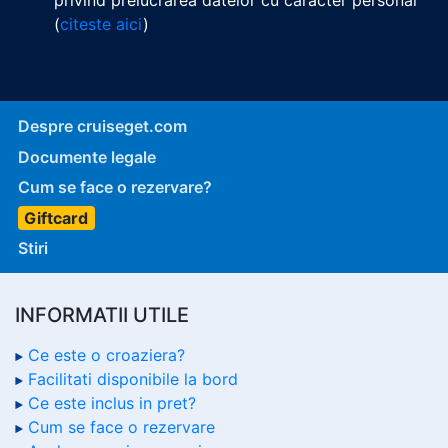
privind prelucrarea datelor cu caracter personal
(
citeste aici
)
Despre cruiseget.com
Documente legale
Cum se face o rezervare?
Giftcard
Stiri
INFORMATII UTILE
Ce este o croaziera?
Facilitati disponibile la bord
Ce este inclus in pret?
Cum se face o rezervare