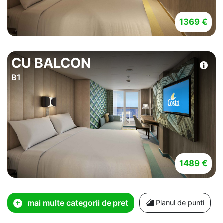
1369 €
CU BALCON
B1
1489 €
mai multe categorii de pret
Planul de punti