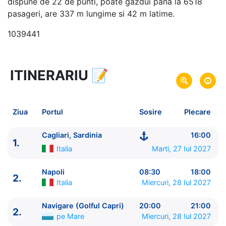
dispune de 22 de punti, poate gazdui pana la 6518
pasageri, are 337 m lungime si 42 m latime.
1039441
ITINERARIU
📝
8 zile
vacanta de croaziera in
Marea Mediterana de Vest -
link oferta
27 Iul 2027
din Cagliari, Sardinia,
Italia
Plecare pe
Ziua
Portul
Sosire
Plecare
03 Aug 2027
in Cagliari, Sardinia,
Italia
Sosire pe
Cagliari, Sardinia
16:00
1.
Costa Cruises
Italia
Marti, 27 Iul 2027
Costa Smeralda
★★★★★
Napoli
08:30
18:00
2.
Italia
Miercuri, 28 Iul 2027
Navigare (Golful Capri)
20:00
21:00
2.
pe Mare
Miercuri, 28 Iul 2027