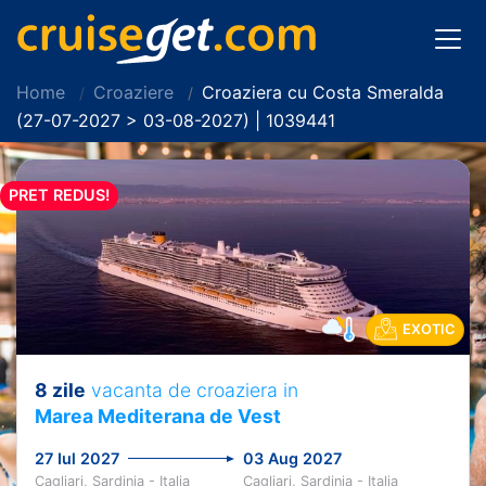
Home
Croaziere
Croaziera cu Costa Smeralda
(27-07-2027 > 03-08-2027) | 1039441
PRET REDUS!
EXOTIC
8 zile
vacanta de croaziera in
Marea Mediterana de Vest
27 Iul 2027
03 Aug 2027
Cagliari, Sardinia - Italia
Cagliari, Sardinia - Italia