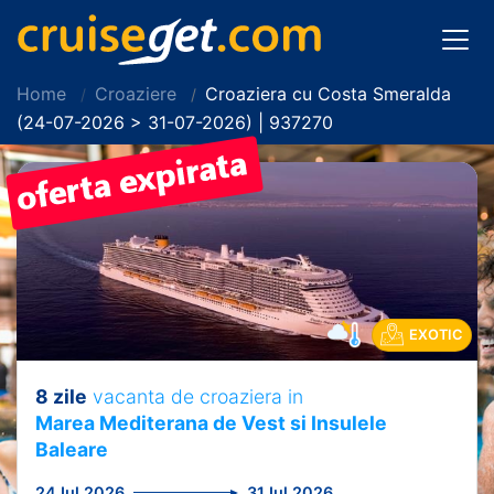
Home
Croaziere
Croaziera cu Costa Smeralda
(24-07-2026 > 31-07-2026) | 937270
EXOTIC
8 zile
vacanta de croaziera in
Marea Mediterana de Vest si Insulele
Baleare
24 Iul 2026
31 Iul 2026