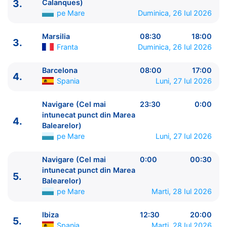
3.
Calanques)
pe Mare
Duminica, 26 Iul 2026
Marsilia
08:30
18:00
3.
Franta
Duminica, 26 Iul 2026
Barcelona
08:00
17:00
4.
Spania
Luni, 27 Iul 2026
ITINERARIU
Ziua | Portul | Sosire - Plecare
Navigare (Cel mai
23:30
0:00
----------------------------------------
intunecat punct din Marea
4.
Balearelor)
1.
Civitavecchia, Roma
Italia
⚓ - 19:00
pe Mare
Luni, 27 Iul 2026
2.
Savona
Italia
08:30 - 17:30
3.
Navigare (Parcul National Calanques)
pe Mare
Navigare (Cel mai
0:00
00:30
06:00 - 07:00
intunecat punct din Marea
3.
5.
Marsilia
Franta
08:30 - 18:00
Balearelor)
4.
Barcelona
Spania
08:00 - 17:00
pe Mare
Marti, 28 Iul 2026
4.
Navigare (Cel mai intunecat punct din Marea
Balearelor)
pe Mare
23:30 - 0:00
Ibiza
12:30
20:00
5.
5.
Navigare (Cel mai intunecat punct din Marea
Spania
Marti, 28 Iul 2026