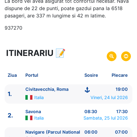
La bord vei avea asigurat tot confortul necesar. Nava
dispune de 22 de punti, poate gazdui pana la 6518
pasageri, are 337 m lungime si 42 m latime.
937270
ITINERARIU
📝
8 zile
vacanta de croaziera in
Marea Mediterana de Vest si Insulele Baleare -
link
oferta
Ziua
Portul
Sosire
Plecare
24 Iul 2026
din Civitavecchia, Roma,
Plecare pe
Italia
Civitavecchia, Roma
19:00
1.
31 Iul 2026
in Civitavecchia, Roma,
Italia
Sosire pe
Italia
Vineri, 24 Iul 2026
Costa Cruises
Savona
08:30
17:30
2.
Costa Smeralda
★★★★★
Italia
Sambata, 25 Iul 2026
Navigare (Parcul National
06:00
07:00