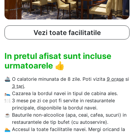
Vezi toate facilitatile
In pretul afisat sunt incluse
urmatoarele
👍
🚢
O calatorie minunata de 8 zile. Poti vizita
9 orase
si
3 tari
.
🛌
Cazarea la bordul navei in tipul de cabina ales.
🍽
3 mese pe zi ce pot fi servite in restaurantele
principale, disponibile la bordul navei.
☕
Bauturile non-alcoolice (apa, ceai, cafea, sucuri) in
restaurantele de tip bufet (cu autoservire).
🏊‍
Accesul la toate facilitatile navei. Mergi oricand la