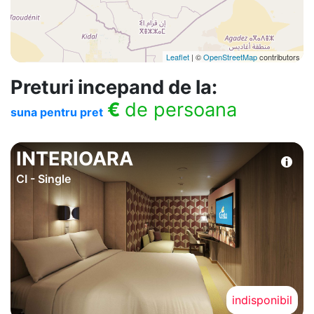
Leaflet
| ©
OpenStreetMap
contributors
Preturi incepand de la:
€
de persoana
suna pentru pret
INTERIOARA
CI - Single
indisponibil