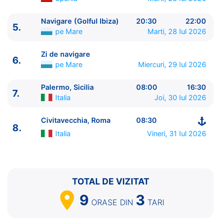
Balearelor)
pe Mare
0:00 - 00:30
5.
Ibiza
Spania
12:30 - 20:00
Navigare (Golful Ibiza)
20:30
22:00
5.
pe Mare
Marti, 28 Iul 2026
5.
Navigare (Golful Ibiza)
pe Mare
20:30 - 22:00
6.
Zi de navigare
pe Mare
0:00 - 0:00
Zi de navigare
7.
Palermo, Sicilia
Italia
08:00 - 16:30
6.
pe Mare
Miercuri, 29 Iul 2026
8.
Civitavecchia, Roma
Italia
08:30 - ⚓
Palermo, Sicilia
08:00
16:30
7.
Italia
Joi, 30 Iul 2026
Civitavecchia, Roma
08:30
8.
Italia
Vineri, 31 Iul 2026
TOTAL DE VIZITAT
9
3
ORASE
DIN
TARI