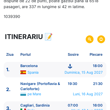
dispune de 22 de punti, poate gazdui pana la 6518
pasageri, are 337 m lungime si 42 m latime.
1039390
ITINERARIU
📝
8 zile
vacanta de croaziera in
Marea Mediterana de Vest -
link oferta
15 Aug 2027
din Barcelona,
Spania
Plecare pe
Ziua
Portul
Sosire
Plecare
22 Aug 2027
in Barcelona,
Spania
Sosire pe
Barcelona
18:00
1.
Costa Cruises
Spania
Duminica, 15 Aug 2027
Costa Smeralda
★★★★★
Navigare (Portoflavia &
19:30
21:30
2.
Carloforte)
pe Mare
Luni, 16 Aug 2027
Cagliari, Sardinia
07:00
16:00
3.