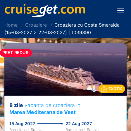
Home
Croaziere
Croaziera cu Costa Smeralda
(15-08-2027 > 22-08-2027) | 1039390
PRET REDUS!
EXOTIC
8 zile
vacanta de croaziera in
Marea Mediterana de Vest
15 Aug 2027
22 Aug 2027
Barcelona - Spania
Barcelona - Spania