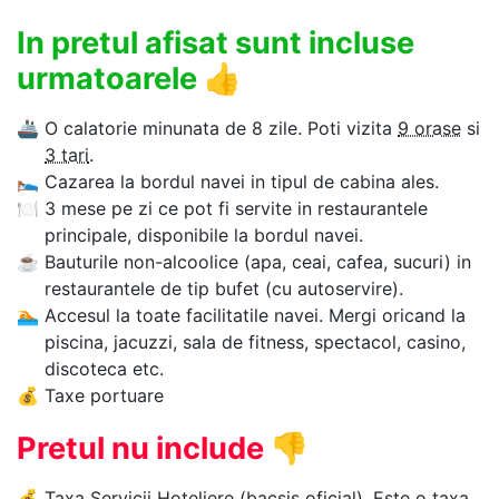
In pretul afisat sunt incluse
urmatoarele
👍
🚢
O calatorie minunata de 8 zile. Poti vizita
9 orase
si
3 tari
.
🛌
Cazarea la bordul navei in tipul de cabina ales.
🍽
3 mese pe zi ce pot fi servite in restaurantele
principale, disponibile la bordul navei.
☕
Bauturile non-alcoolice (apa, ceai, cafea, sucuri) in
restaurantele de tip bufet (cu autoservire).
🏊‍
Accesul la toate facilitatile navei. Mergi oricand la
piscina, jacuzzi, sala de fitness, spectacol, casino,
discoteca etc.
💰
Taxe portuare
Pretul nu include
👎
💰
Taxa Servicii Hoteliere
(bacsis oficial). Este o taxa