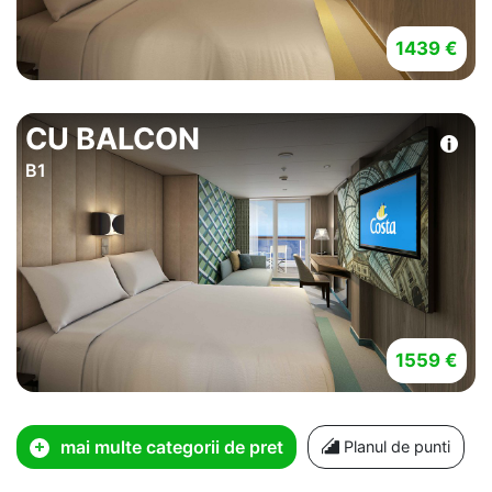
1439 €
CU BALCON
B1
1559 €
mai multe categorii de pret
Planul de punti