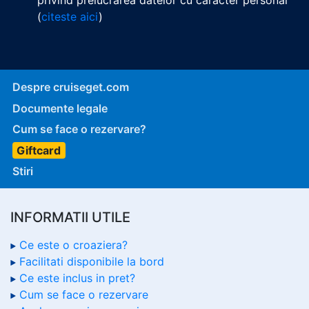
privind prelucrarea datelor cu caracter personal
(
citeste aici
)
Despre cruiseget.com
Documente legale
Cum se face o rezervare?
Giftcard
Stiri
INFORMATII UTILE
Ce este o croaziera?
Facilitati disponibile la bord
Ce este inclus in pret?
Cum se face o rezervare