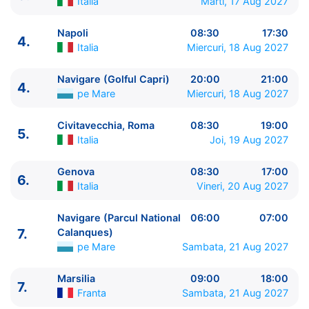
Italia
Marti, 17 Aug 2027
Napoli
08:30
17:30
4.
Italia
Miercuri, 18 Aug 2027
ITINERARIU
Navigare (Golful Capri)
20:00
21:00
4.
Ziua | Portul | Sosire - Plecare
pe Mare
Miercuri, 18 Aug 2027
----------------------------------------
1.
Barcelona
Spania
⚓ - 18:00
Civitavecchia, Roma
08:30
19:00
5.
2.
Navigare (Portoflavia & Carloforte)
pe Mare
Italia
Joi, 19 Aug 2027
19:30 - 21:30
Genova
08:30
17:00
3.
Cagliari, Sardinia
Italia
07:00 - 16:00
6.
Italia
Vineri, 20 Aug 2027
4.
Napoli
Italia
08:30 - 17:30
4.
Navigare (Golful Capri)
pe Mare
20:00 - 21:00
Navigare (Parcul National
06:00
07:00
5.
Civitavecchia, Roma
Italia
08:30 - 19:00
7.
Calanques)
6.
Genova
Italia
08:30 - 17:00
pe Mare
Sambata, 21 Aug 2027
7.
Navigare (Parcul National Calanques)
pe Mare
06:00 - 07:00
Marsilia
09:00
18:00
7.
7.
Marsilia
Franta
09:00 - 18:00
Franta
Sambata, 21 Aug 2027
8.
Barcelona
Spania
08:00 - ⚓