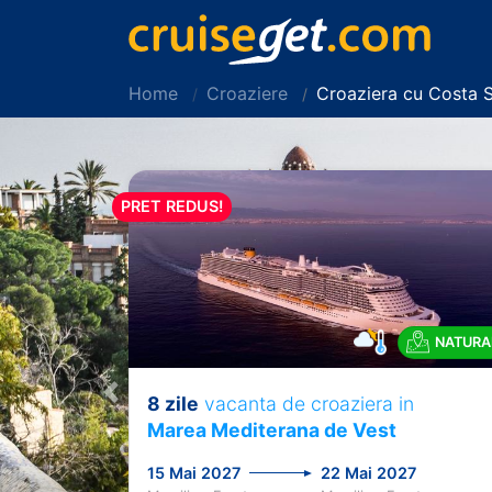
Home
Croaziere
Croaziera cu Costa 
PRET REDUS!
NATURA
8 zile
vacanta de croaziera in
Previous
Marea Mediterana de Vest
15 Mai 2027
22 Mai 2027