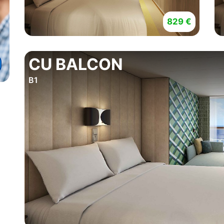
829 €
CU BALCON
B1