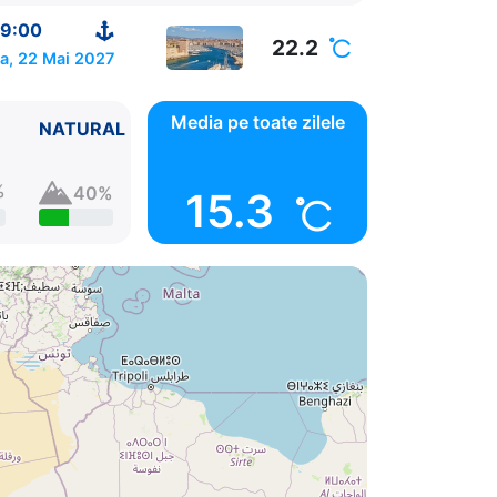
9:00
22.2
a, 22 Mai 2027
Media pe toate zilele
NATURAL
%
40%
15.3