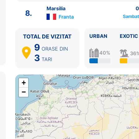
8.
Marsilia
Franta
09:00 - ⚓
Marsilia
0
8.
Franta
Sambat
URBAN
EXOTIC
TOTAL DE VIZITAT
9
ORASE
DIN
40%
36
3
TARI
+
−