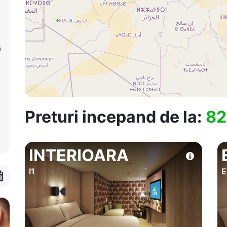
a
Preturi incepand de la:
82
INTERIOARA
I1
E