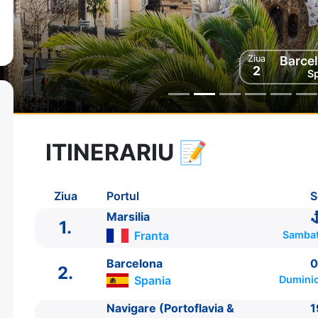
Ziua
Navigare (Portofla
Ziua
Barce
3
2
S
ITINERARIU
📝
8 zile
vacanta de croaziera in
Marea Mediterana de Vest -
link oferta
Ziua
Portul
S
15 Mai 2027
din Marsilia,
Franta
Plecare pe
22 Mai 2027
in Marsilia,
Franta
Marsilia
Sosire pe
1.
Franta
Sambat
Costa Cruises
Barcelona
0
Costa Smeralda
★★★★★
2.
Spania
Duminic
Navigare (Portoflavia &
1