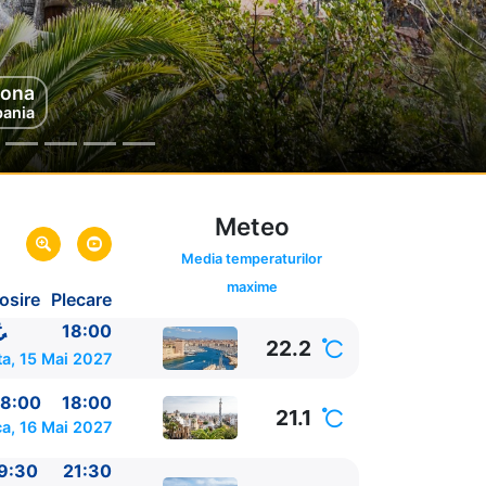
via & Carloforte)
lona
pania
pe Mare
Meteo
Media temperaturilor
maxime
osire
Plecare
18:00
22.2
a, 15 Mai 2027
8:00
18:00
21.1
a, 16 Mai 2027
9:30
21:30