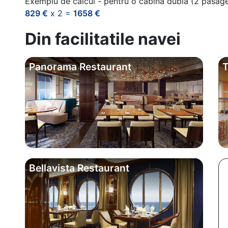
Exemplu de calcul - pentru o cabina dubla (2 pasag
829 €
x 2 =
1658 €
Din facilitatile navei
Panorama Restaurant
T
Bellavista Restaurant