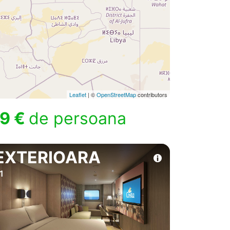
Leaflet
| ©
OpenStreetMap
contributors
9 €
de persoana
EXTERIOARA
1