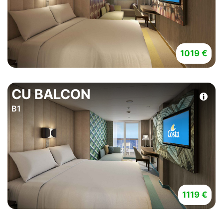
1019 €
CU BALCON
B1
1119 €