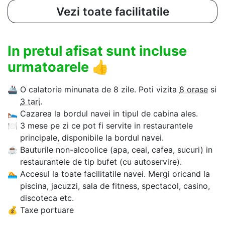
Vezi toate facilitatile
In pretul afisat sunt incluse
urmatoarele
👍
🚢
O calatorie minunata de 8 zile. Poti vizita
8 orase
si
3 tari
.
🛌
Cazarea la bordul navei in tipul de cabina ales.
🍽
3 mese pe zi ce pot fi servite in restaurantele
principale, disponibile la bordul navei.
☕
Bauturile non-alcoolice (apa, ceai, cafea, sucuri) in
restaurantele de tip bufet (cu autoservire).
🏊‍
Accesul la toate facilitatile navei. Mergi oricand la
piscina, jacuzzi, sala de fitness, spectacol, casino,
discoteca etc.
💰
Taxe portuare