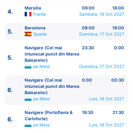
Marsilia
09:00
18:00
4.
Franta
Sambata, 16 Oct 2027
Barcelona
08:00
18:00
5.
ITINERARIU
Spania
Duminica, 17 Oct 2027
Ziua | Portul | Sosire - Plecare
----------------------------------------
Navigare (Cel mai
23:30
0:00
1.
Napoli
Italia
⚓ - 19:00
intunecat punct din Marea
5.
2.
Civitavecchia, Roma
Italia
08:30 - 19:00
Balearelor)
pe Mare
Duminica, 17 Oct 2027
3.
Genova
Italia
08:30 - 17:00
4.
Marsilia
Franta
09:00 - 18:00
Navigare (Cel mai
0:00
00:30
5.
Barcelona
Spania
08:00 - 18:00
intunecat punct din Marea
5.
Navigare (Cel mai intunecat punct din Marea
6.
Balearelor)
Balearelor)
pe Mare
23:30 - 0:00
pe Mare
Luni, 18 Oct 2027
6.
Navigare (Cel mai intunecat punct din Marea
Balearelor)
pe Mare
0:00 - 00:30
Navigare (Portoflavia &
19:30
21:30
6.
Navigare (Portoflavia & Carloforte)
pe Mare
6.
Carloforte)
19:30 - 21:30
pe Mare
Luni, 18 Oct 2027
7.
Cagliari, Sardinia
Italia
07:00 - 16:00