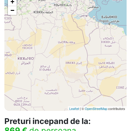
+
−
Leaflet
| ©
OpenStreetMap
contributors
Preturi incepand de la:
869 €
de persoana