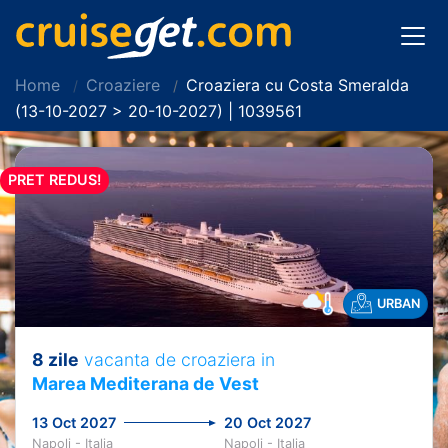
Home
Croaziere
Croaziera cu Costa Smeralda
(13-10-2027 > 20-10-2027) | 1039561
PRET REDUS!
URBAN
8 zile
vacanta de croaziera in
Marea Mediterana de Vest
13 Oct 2027
20 Oct 2027
Napoli - Italia
Napoli - Italia