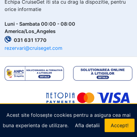
Echipa CruiseGet iti sta cu drag la dispozitie, pentru
orice informatie
Luni - Sambata 00:00 - 08:00
America/Los_Angeles
031 631 1770
rezervari@cruiseget.com
Acest site folosește cookies pentru a asigura cea mai
Copyright © 2026
Cruiseget.com
. Toate drepturile
buna experienta de utilizare.
Afla detalii
Accept!
rezervate.