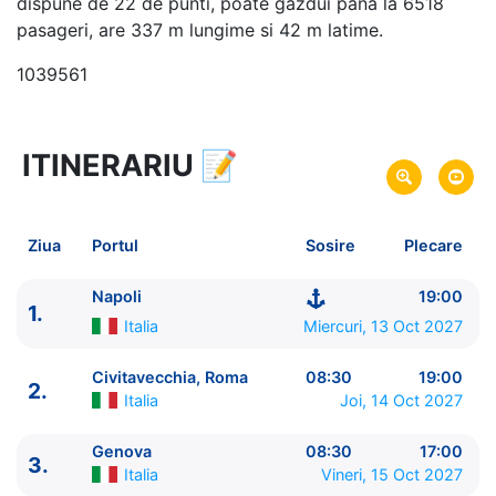
dispune de 22 de punti, poate gazdui pana la 6518
pasageri, are 337 m lungime si 42 m latime.
1039561
ITINERARIU
📝
8 zile
vacanta de croaziera in
Marea Mediterana de Vest -
link oferta
13 Oct 2027
din Napoli,
Italia
Plecare pe
Ziua
Portul
Sosire
Plecare
20 Oct 2027
in Napoli,
Italia
Sosire pe
Napoli
19:00
1.
Costa Cruises
Italia
Miercuri, 13 Oct 2027
Costa Smeralda
★★★★★
Civitavecchia, Roma
08:30
19:00
2.
Italia
Joi, 14 Oct 2027
Genova
08:30
17:00
3.
Italia
Vineri, 15 Oct 2027