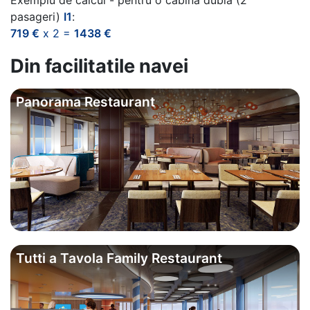
Exemplu de calcul - pentru o cabina dubla (2
pasageri)
I1
:
719 €
x 2 =
1438 €
Din facilitatile navei
Panorama Restaurant
Tutti a Tavola Family Restaurant