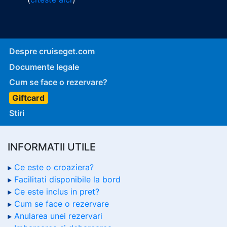
Despre cruiseget.com
Documente legale
Cum se face o rezervare?
Giftcard
Stiri
INFORMATII UTILE
Ce este o croaziera?
Facilitati disponibile la bord
Ce este inclus in pret?
Cum se face o rezervare
Anularea unei rezervari