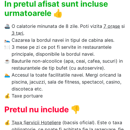
In pretul afisat sunt incluse
urmatoarele
👍
🚢
O calatorie minunata de 8 zile. Poti vizita
7 orase
si
3 tari
.
🛌
Cazarea la bordul navei in tipul de cabina ales.
🍽
3 mese pe zi ce pot fi servite in restaurantele
principale, disponibile la bordul navei.
☕
Bauturile non-alcoolice (apa, ceai, cafea, sucuri) in
restaurantele de tip bufet (cu autoservire).
🏊‍
Accesul la toate facilitatile navei. Mergi oricand la
piscina, jacuzzi, sala de fitness, spectacol, casino,
discoteca etc.
💰
Taxe portuare
Pretul nu include
👎
💰
Taxa Servicii Hoteliere
(bacsis oficial). Este o taxa
obligatorie, ce poate fi achitata fie la rezervare, fie