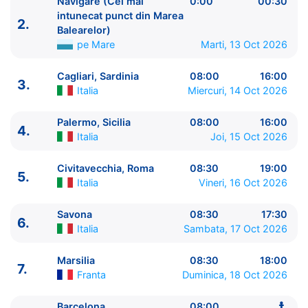
Navigare (Cel mai
0:00
00:30
intunecat punct din Marea
2.
Balearelor)
pe Mare
Marti, 13 Oct 2026
ITINERARIU
Cagliari, Sardinia
08:00
16:00
3.
Ziua | Portul | Sosire - Plecare
Italia
Miercuri, 14 Oct 2026
----------------------------------------
1.
Barcelona
Spania
⚓ - 17:00
Palermo, Sicilia
08:00
16:00
4.
Italia
Joi, 15 Oct 2026
1.
Navigare (Cel mai intunecat punct din Marea
Balearelor)
pe Mare
23:30 - 0:00
Civitavecchia, Roma
08:30
19:00
2.
Navigare (Cel mai intunecat punct din Marea
5.
Italia
Vineri, 16 Oct 2026
Balearelor)
pe Mare
0:00 - 00:30
3.
Cagliari, Sardinia
Italia
08:00 - 16:00
Savona
08:30
17:30
4.
6.
Palermo, Sicilia
Italia
08:00 - 16:00
Italia
Sambata, 17 Oct 2026
5.
Civitavecchia, Roma
Italia
08:30 - 19:00
6.
Savona
Italia
08:30 - 17:30
Marsilia
08:30
18:00
7.
7.
Marsilia
Franta
08:30 - 18:00
Franta
Duminica, 18 Oct 2026
8.
Barcelona
Spania
08:00 - ⚓
Barcelona
08:00