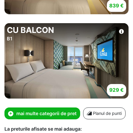
839 €
CU BALCON
B1
929 €
mai multe categorii de pret
Planul de punti
La preturile afisate se mai adauga: