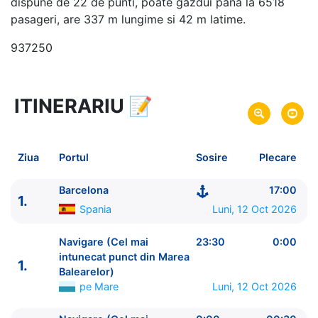
dispune de 22 de punti, poate gazdui pana la 6518
pasageri, are 337 m lungime si 42 m latime.
937250
ITINERARIU
📝
8 zile
vacanta de croaziera in
Marea Mediterana de Vest -
link oferta
12 Oct 2026
din Barcelona,
Spania
Plecare pe
Ziua
Portul
Sosire
Plecare
19 Oct 2026
in Barcelona,
Spania
Sosire pe
Barcelona
17:00
1.
Costa Cruises
Spania
Luni, 12 Oct 2026
Costa Smeralda
★★★★★
Navigare (Cel mai
23:30
0:00
intunecat punct din Marea
1.
Balearelor)
pe Mare
Luni, 12 Oct 2026