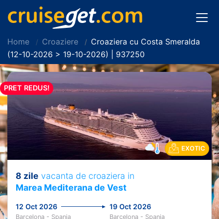
Home
Croaziere
Croaziera cu Costa Smeralda
(12-10-2026 > 19-10-2026) | 937250
PRET REDUS!
EXOTIC
8 zile
vacanta de croaziera in
Marea Mediterana de Vest
12 Oct 2026
19 Oct 2026
Barcelona - Spania
Barcelona - Spania