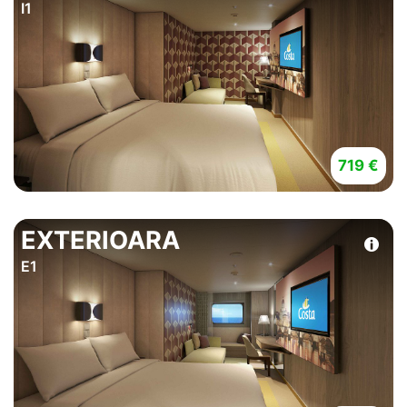
I1
719 €
EXTERIOARA
E1