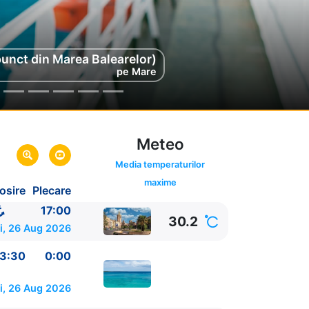
punct din Marea Balearelor)
punct din Marea Balearelor)
pe Mare
pe Mare
Meteo
ink oferta
Media temperaturilor
maxime
osire
Plecare
17:00
30.2
i, 26 Aug 2026
3:30
0:00
i, 26 Aug 2026