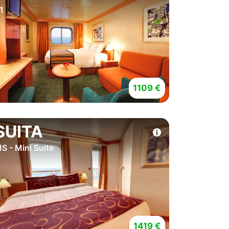
1
1109 €
SUITA
S - Mini Suite
1419 €