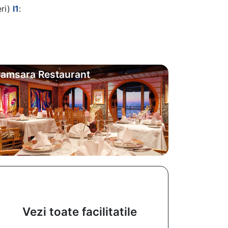
eri)
I1
:
amsara Restaurant
Vezi toate facilitatile