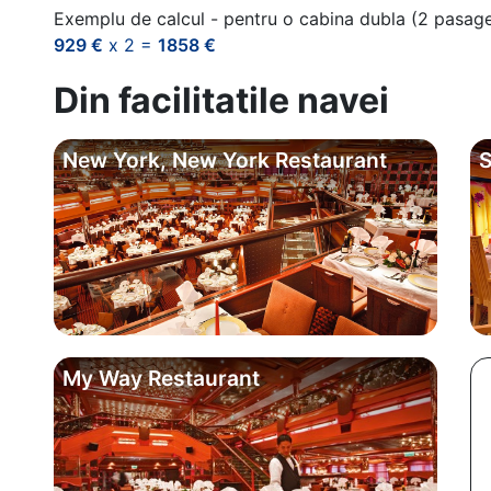
Exemplu de calcul - pentru o cabina dubla (2 pasag
929 €
x 2 =
1858 €
Din facilitatile navei
New York, New York Restaurant
S
My Way Restaurant