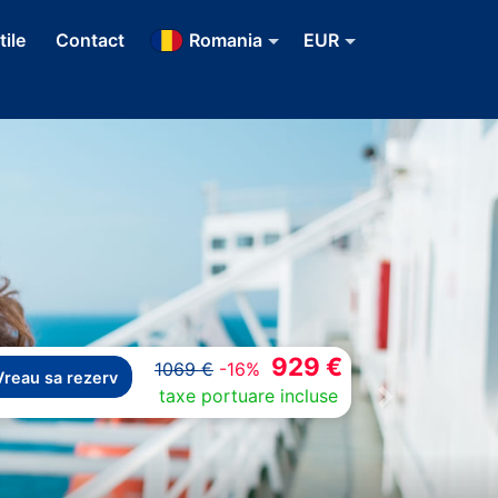
tile
Contact
Romania
EUR
929 €
1069 €
-16%
Vreau sa rezerv
taxe portuare incluse
Next