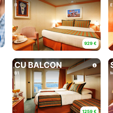
I1
E
929 €
CU BALCON
B1
M
1259 €