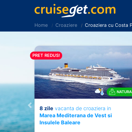
Home
Croaziere
Croaziera cu Costa 
PRET REDUS!
NATURA
8 zile
vacanta de croaziera in
Previous
Marea Mediterana de Vest si
Insulele Baleare