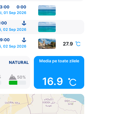
3:00
0:00
i, 01 Sep 2026
:00
i, 02 Sep 2026
9:00
27.9
i, 02 Sep 2026
Media pe toate zilele
NATURAL
%
50%
16.9