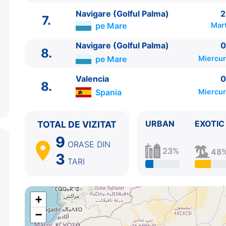
6.
Toulon
Franta
07:30 - 15:30
Navigare (Golful Palma)
2
7.
Palma de Mallorca
Spania
10:00 - 21:30
7.
pe Mare
Mart
7.
Navigare (Golful Palma)
pe Mare
23:00 - 0:00
8.
Navigare (Golful Palma)
pe Mare
0:00 - ⚓
Navigare (Golful Palma)
0
8.
8.
Valencia
Spania
09:00 - ⚓
pe Mare
Miercur
Valencia
0
8.
Spania
Miercur
URBAN
EXOTIC
TOTAL DE VIZITAT
9
ORASE
DIN
23%
48
3
TARI
+
−