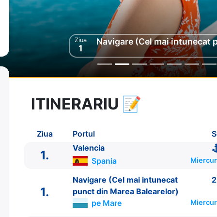
Ziua
Ziua
Navigare (Cel mai intunecat 
Navigare (Cel mai intunecat 
2
1
ITINERARIU
📝
8 zile
vacanta de croaziera in
Marea Mediterana de Vest si Insulele Baleare -
l
Ziua
Portul
S
26 Aug 2026
din Valencia,
Spania
Plecare pe
02 Sep 2026
in Valencia,
Spania
Valencia
Sosire pe
1.
Spania
Miercur
Costa Cruises
Navigare (Cel mai intunecat
2
Costa Pacifica
★★★★
1.
punct din Marea Balearelor)
pe Mare
Miercur