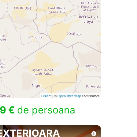
Leaflet
| ©
OpenStreetMap
contributors
9 €
de persoana
EXTERIOARA