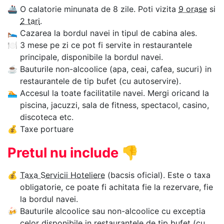
🚢
O calatorie minunata de 8 zile. Poti vizita
9 orase
si
2 tari
.
🛌
Cazarea la bordul navei in tipul de cabina ales.
🍽
3 mese pe zi ce pot fi servite in restaurantele
principale, disponibile la bordul navei.
☕
Bauturile non-alcoolice (apa, ceai, cafea, sucuri) in
restaurantele de tip bufet (cu autoservire).
🏊‍
Accesul la toate facilitatile navei. Mergi oricand la
piscina, jacuzzi, sala de fitness, spectacol, casino,
discoteca etc.
💰
Taxe portuare
Pretul nu include
👎
💰
Taxa Servicii Hoteliere
(bacsis oficial). Este o taxa
obligatorie, ce poate fi achitata fie la rezervare, fie
la bordul navei.
🍻
Bauturile alcoolice sau non-alcoolice cu exceptia
celor disponibile in restaurantele de tip bufet (cu