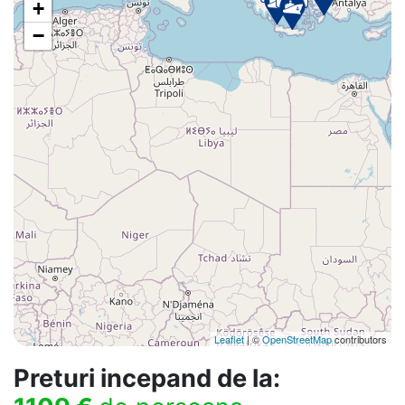
+
−
Leaflet
| ©
OpenStreetMap
contributors
Preturi incepand de la: