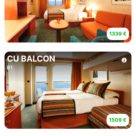
1339 €
CU BALCON
B1
1509 €