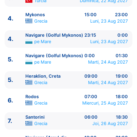
Turcia
Duminica, 22 Aug 2027
Mykonos
15:00
23:00
4.
Grecia
Luni, 23 Aug 2027
ITINERARIU
Navigare (Golful Mykonos)
23:15
0:00
4.
Ziua | Portul | Sosire - Plecare
pe Mare
Luni, 23 Aug 2027
----------------------------------------
1.
Pireu, Atena
Grecia
⚓ - 23:00
Navigare (Golful Mykonos)
0:00
01:30
5.
2.
Navigare (Stramtoarea Dardanele)
pe Mare
17:45
pe Mare
Marti, 24 Aug 2027
- 18:45
Heraklion, Creta
09:00
19:00
3.
Istanbul
Turcia
07:00 - 18:00
5.
Grecia
Marti, 24 Aug 2027
4.
Mykonos
Grecia
15:00 - 23:00
4.
Navigare (Golful Mykonos)
pe Mare
23:15 - 0:00
Rodos
07:00
18:00
5.
Navigare (Golful Mykonos)
pe Mare
0:00 - 01:30
6.
Grecia
Miercuri, 25 Aug 2027
5.
Heraklion, Creta
Grecia
09:00 - 19:00
6.
Rodos
Grecia
07:00 - 18:00
Santorini
06:00
18:30
7.
7.
Santorini
Grecia
06:00 - 18:30
Grecia
Joi, 26 Aug 2027
7.
Navigare (Arcul din Santorini)
pe Mare
19:00 -
21:00