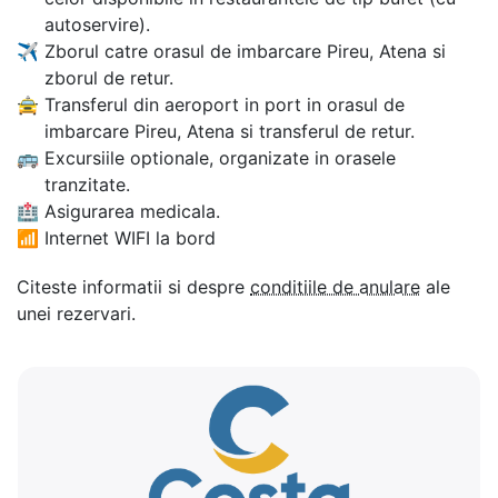
autoservire).
✈
Zborul catre orasul de imbarcare Pireu, Atena si
zborul de retur.
🚖
Transferul din aeroport in port in orasul de
imbarcare Pireu, Atena si transferul de retur.
🚌
Excursiile optionale, organizate in orasele
tranzitate.
🏥
Asigurarea medicala.
📶
Internet WIFI la bord
Citeste informatii si despre
conditiile de anulare
ale
unei rezervari.