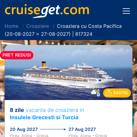
Home
Croaziere
Croaziera cu Costa Pacifica
(20-08-2027 > 27-08-2027) | 817324
PRET REDUS!
EXOTIC
8 zile
vacanta de croaziera in
Insulele Grecesti si Turcia
20 Aug 2027
27 Aug 2027
Pireu, Atena - Grecia
Pireu, Atena - Grecia