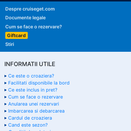
Despre cruiseget.com
Documente legale
Cum se face o rezervare?
Giftcard
Stiri
INFORMATII UTILE
Ce este o croaziera?
Facilitati disponibile la bord
Ce este inclus in pret?
Cum se face o rezervare
Anularea unei rezervari
Imbarcarea si debarcarea
Cardul de croaziera
Cand este sezon?