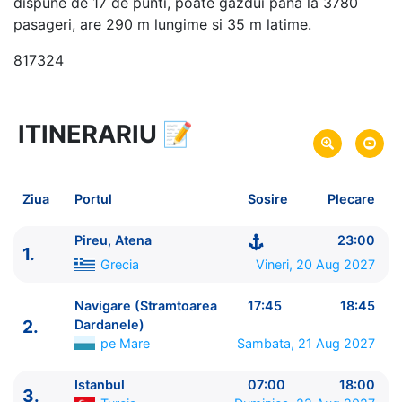
dispune de 17 de punti, poate gazdui pana la 3780
pasageri, are 290 m lungime si 35 m latime.
817324
ITINERARIU
📝
8 zile
vacanta de croaziera in
Insulele Grecesti si Turcia -
link oferta
20 Aug 2027
din Pireu, Atena,
Grecia
Plecare pe
Ziua
Portul
Sosire
Plecare
27 Aug 2027
in Pireu, Atena,
Grecia
Sosire pe
Pireu, Atena
23:00
1.
Costa Cruises
Grecia
Vineri, 20 Aug 2027
Costa Pacifica
★★★★
Navigare (Stramtoarea
17:45
18:45
2.
Dardanele)
pe Mare
Sambata, 21 Aug 2027
Istanbul
07:00
18:00
3.