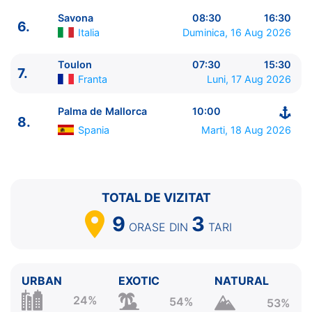
5.
Civitavecchia, Roma
Italia
08:00 - 18:30
Savona
08:30
16:30
6.
6.
Savona
Italia
08:30 - 16:30
Italia
Duminica, 16 Aug 2026
7.
Toulon
Franta
07:30 - 15:30
8.
Palma de Mallorca
Spania
10:00 - ⚓
Toulon
07:30
15:30
7.
Franta
Luni, 17 Aug 2026
Palma de Mallorca
10:00
8.
Spania
Marti, 18 Aug 2026
TOTAL DE VIZITAT
9
3
ORASE
DIN
TARI
URBAN
EXOTIC
NATURAL
24%
54%
53%