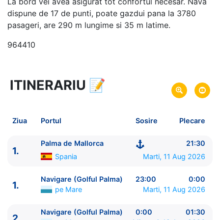
La bord vei avea asigurat tot confortul necesar. Nava
dispune de 17 de punti, poate gazdui pana la 3780
pasageri, are 290 m lungime si 35 m latime.
964410
ITINERARIU
📝
8 zile
vacanta de croaziera in
Marea Mediterana de Vest si Insulele Baleare -
link
oferta
Ziua
Portul
Sosire
Plecare
11 Aug 2026
din Palma de Mallorca,
Plecare pe
Spania
Palma de Mallorca
21:30
1.
18 Aug 2026
in Palma de Mallorca,
Spania
Sosire pe
Spania
Marti, 11 Aug 2026
Costa Cruises
Navigare (Golful Palma)
23:00
0:00
1.
Costa Pacifica
★★★★
pe Mare
Marti, 11 Aug 2026
Navigare (Golful Palma)
0:00
01:30
2.