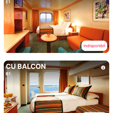
E1
indisponibil
CU BALCON
B1