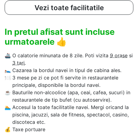
Vezi toate facilitatile
In pretul afisat sunt incluse
urmatoarele
👍
🚢
O calatorie minunata de 8 zile. Poti vizita
9 orase
si
3 tari
.
🛌
Cazarea la bordul navei in tipul de cabina ales.
🍽
3 mese pe zi ce pot fi servite in restaurantele
principale, disponibile la bordul navei.
☕
Bauturile non-alcoolice (apa, ceai, cafea, sucuri) in
restaurantele de tip bufet (cu autoservire).
🏊‍
Accesul la toate facilitatile navei. Mergi oricand la
piscina, jacuzzi, sala de fitness, spectacol, casino,
discoteca etc.
💰
Taxe portuare