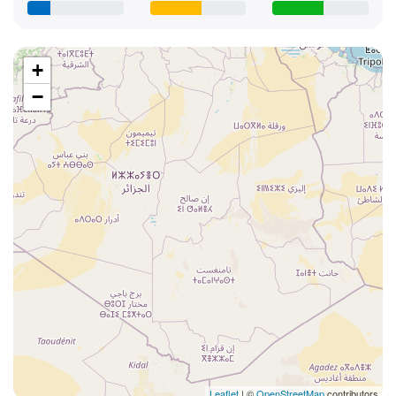
+
−
Leaflet
| ©
OpenStreetMap
contributors