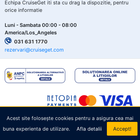
Echipa CruiseGet iti sta cu drag la dispozitie, pentru
orice informatie
Luni - Sambata 00:00 - 08:00
America/Los_Angeles
031 631 1770
rezervari@cruiseget.com
Acest site folosește cookies pentru a asigura cea mai
Copyright © 2026
Cruiseget.com
. Toate drepturile
buna experienta de utilizare.
Afla detalii
Accept!
rezervate.