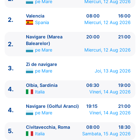
pe Mare
Miercuri, 12 Aug 2026
Valencia
08:00
16:00
2.
Spania
Miercuri, 12 Aug 2026
Navigare (Marea
20:00
21:00
2.
Balearelor)
pe Mare
Miercuri, 12 Aug 2026
ITINERARIU
Ziua | Portul | Sosire - Plecare
Zi de navigare
3.
----------------------------------------
pe Mare
Joi, 13 Aug 2026
1.
Palma de Mallorca
Spania
⚓ - 21:30
Olbia, Sardinia
06:30
19:00
1.
Navigare (Golful Palma)
pe Mare
23:00 - 0:00
4.
Italia
Vineri, 14 Aug 2026
2.
Navigare (Golful Palma)
pe Mare
0:00 - 01:30
2.
Valencia
Spania
08:00 - 16:00
Navigare (Golful Aranci)
19:15
21:00
2.
Navigare (Marea Balearelor)
pe Mare
20:00 -
4.
pe Mare
Vineri, 14 Aug 2026
21:00
3.
Zi de navigare
pe Mare
0:00 - 0:00
Civitavecchia, Roma
08:00
18:30
5.
4.
Olbia, Sardinia
Italia
06:30 - 19:00
Italia
Sambata, 15 Aug 2026
4.
Navigare (Golful Aranci)
pe Mare
19:15 - 21:00