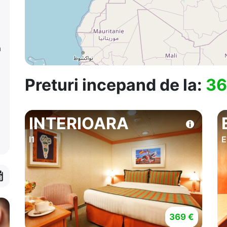
a
Preturi incepand de la:
36
INTERIOARA
I1
E
369 €