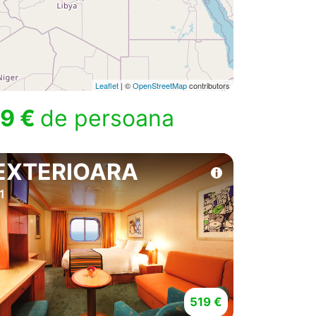
Leaflet
| ©
OpenStreetMap
contributors
9 €
de persoana
EXTERIOARA
1
519 €