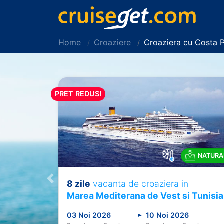
Home
Croaziere
Croaziera cu Costa P
PRET REDUS!
NATURA
8 zile
vacanta de croaziera in
Previous
Marea Mediterana de Vest si Tunisia
03 Noi 2026
10 Noi 2026