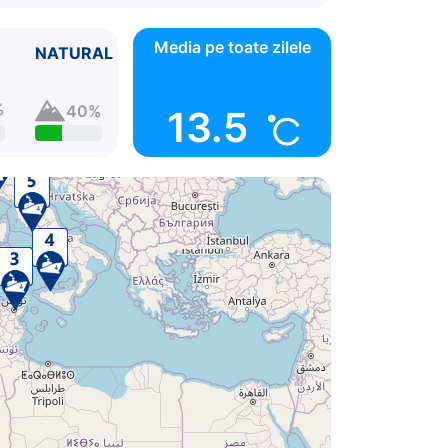
Media pe toate zilele
NATURAL
%
40%
13.5