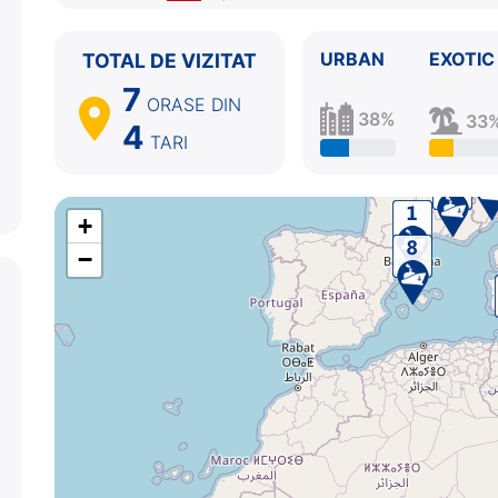
7.
Marsilia
Franta
08:00 - 17:00
8.
Barcelona
Spania
09:00 - ⚓
URBAN
EXOTIC
TOTAL DE VIZITAT
7
ORASE
DIN
38%
33
4
TARI
+
−