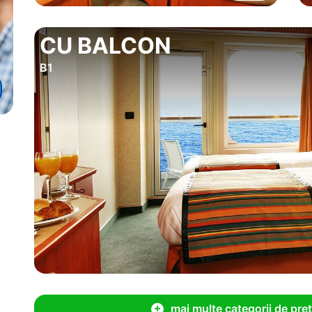
CU BALCON
B1
mai multe categorii de pret