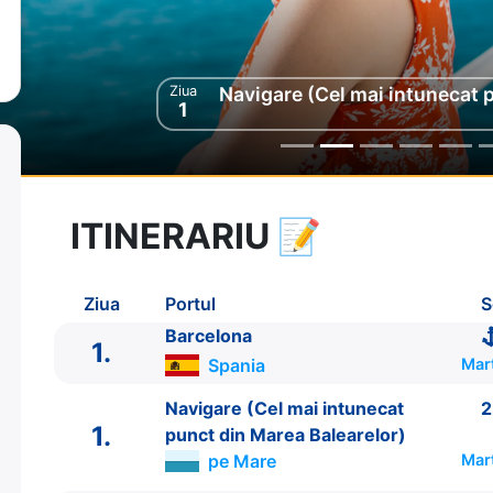
Ziua
Ziua
Navigare (Cel mai intunecat 
Navigare (Cel mai intunecat 
2
1
ITINERARIU
📝
8 zile
vacanta de croaziera in
Marea Mediterana de Vest si Tunisia -
link oferta
6
Ziua
Portul
S
03 Noi 2026
din Barcelona,
Spania
Plecare pe
10 Noi 2026
in Barcelona,
Spania
Barcelona
Sosire pe
1.
Spania
Mar
Costa Cruises
Navigare (Cel mai intunecat
2
Costa Pacifica
★★★★
1.
punct din Marea Balearelor)
pe Mare
Mar