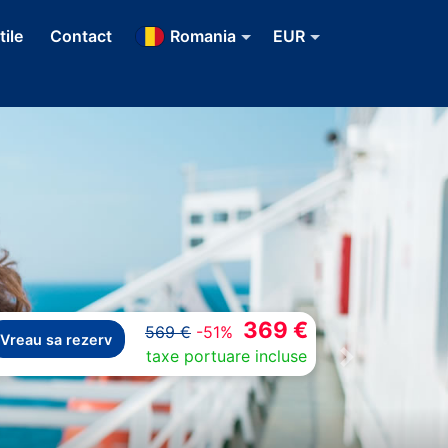
tile
Contact
Romania
EUR
369 €
569 €
-51%
Vreau sa rezerv
taxe portuare incluse
Next