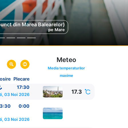
punct din Marea Balearelor)
punct din Marea Balearelor)
pe Mare
pe Mare
Meteo
Media temperaturilor
maxime
osire
Plecare
17:30
17.3
ti, 03 Noi 2026
3:30
0:00
ti, 03 Noi 2026