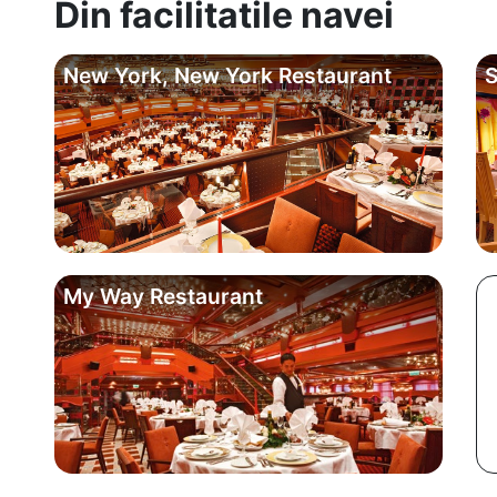
Din facilitatile navei
New York, New York Restaurant
S
My Way Restaurant