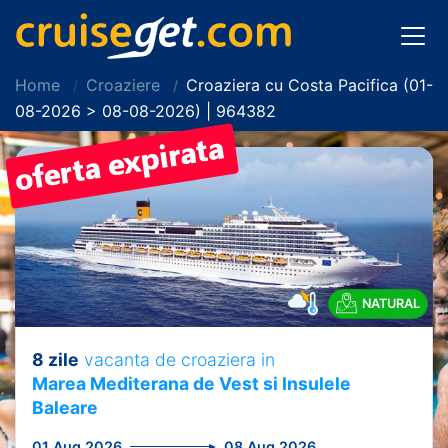
Home
Croaziere
Croaziera cu Costa Pacifica (01-
08-2026 > 08-08-2026) | 964382
NATURAL
8 zile
vacanta de croaziera in
Marea Mediterana de Vest si Insulele
Baleare
01 Aug 2026
08 Aug 2026