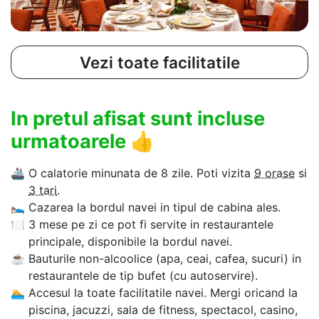
Vezi toate facilitatile
In pretul afisat sunt incluse
urmatoarele
👍
🚢
O calatorie minunata de 8 zile. Poti vizita
9 orase
si
3 tari
.
🛌
Cazarea la bordul navei in tipul de cabina ales.
🍽
3 mese pe zi ce pot fi servite in restaurantele
principale, disponibile la bordul navei.
☕
Bauturile non-alcoolice (apa, ceai, cafea, sucuri) in
restaurantele de tip bufet (cu autoservire).
🏊‍
Accesul la toate facilitatile navei. Mergi oricand la
piscina, jacuzzi, sala de fitness, spectacol, casino,