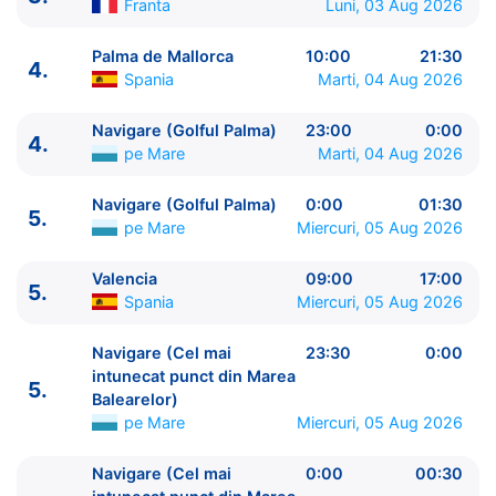
Franta
Luni, 03 Aug 2026
Palma de Mallorca
10:00
21:30
4.
Spania
Marti, 04 Aug 2026
Navigare (Golful Palma)
23:00
0:00
4.
pe Mare
Marti, 04 Aug 2026
ITINERARIU
Navigare (Golful Palma)
0:00
01:30
5.
Ziua | Portul | Sosire - Plecare
pe Mare
Miercuri, 05 Aug 2026
----------------------------------------
1.
Civitavecchia, Roma
Italia
⚓ - 18:30
Valencia
09:00
17:00
5.
Spania
Miercuri, 05 Aug 2026
2.
Savona
Italia
08:30 - 16:30
3.
Toulon
Franta
07:30 - 15:30
Navigare (Cel mai
23:30
0:00
4.
Palma de Mallorca
Spania
10:00 - 21:30
intunecat punct din Marea
4.
Navigare (Golful Palma)
pe Mare
23:00 - 0:00
5.
Balearelor)
5.
Navigare (Golful Palma)
pe Mare
0:00 - 01:30
pe Mare
Miercuri, 05 Aug 2026
5.
Valencia
Spania
09:00 - 17:00
5.
Navigare (Cel mai intunecat punct din Marea
Navigare (Cel mai
0:00
00:30
Balearelor)
pe Mare
23:30 - 0:00