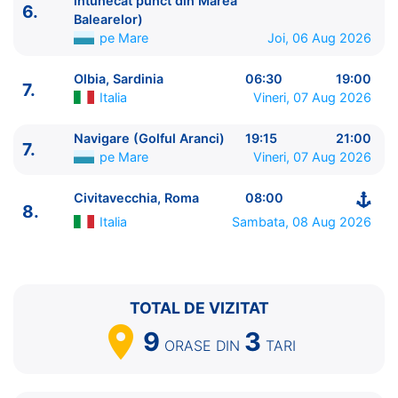
intunecat punct din Marea
6.
6.
Navigare (Cel mai intunecat punct din Marea
Balearelor)
Balearelor)
pe Mare
0:00 - 00:30
pe Mare
Joi, 06 Aug 2026
7.
Olbia, Sardinia
Italia
06:30 - 19:00
Olbia, Sardinia
06:30
19:00
7.
Navigare (Golful Aranci)
pe Mare
19:15 - 21:00
7.
Italia
Vineri, 07 Aug 2026
8.
Civitavecchia, Roma
Italia
08:00 - ⚓
Navigare (Golful Aranci)
19:15
21:00
7.
pe Mare
Vineri, 07 Aug 2026
Civitavecchia, Roma
08:00
8.
Italia
Sambata, 08 Aug 2026
TOTAL DE VIZITAT
9
3
ORASE
DIN
TARI