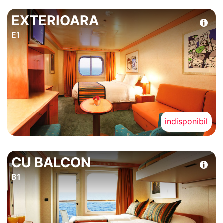
EXTERIOARA
E1
indisponibil
CU BALCON
B1