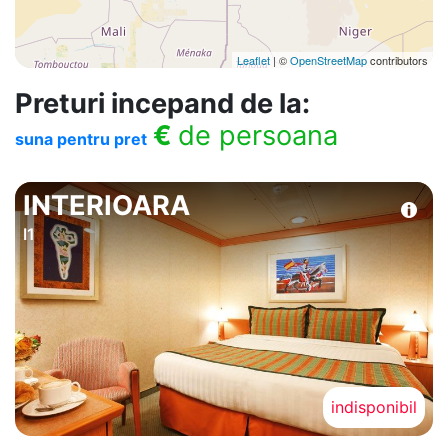
Leaflet
| ©
OpenStreetMap
contributors
Preturi incepand de la:
€
de persoana
suna pentru pret
INTERIOARA
I1
indisponibil