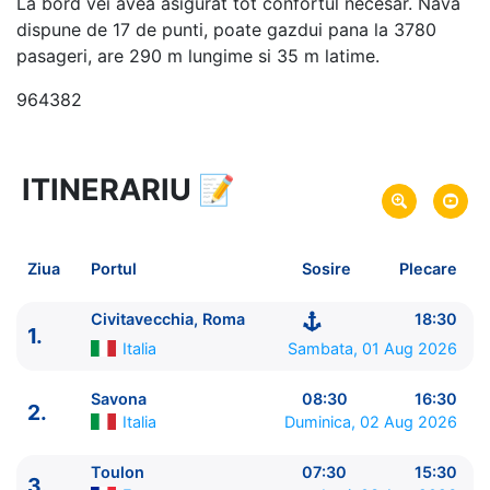
La bord vei avea asigurat tot confortul necesar. Nava
dispune de 17 de punti, poate gazdui pana la 3780
pasageri, are 290 m lungime si 35 m latime.
964382
ITINERARIU
📝
8 zile
vacanta de croaziera in
Marea Mediterana de Vest si Insulele Baleare -
link
oferta
Ziua
Portul
Sosire
Plecare
01 Aug 2026
din Civitavecchia, Roma,
Plecare pe
Italia
Civitavecchia, Roma
18:30
1.
08 Aug 2026
in Civitavecchia, Roma,
Italia
Sosire pe
Italia
Sambata, 01 Aug 2026
Costa Cruises
Savona
08:30
16:30
2.
Costa Pacifica
★★★★
Italia
Duminica, 02 Aug 2026
Toulon
07:30
15:30
3.