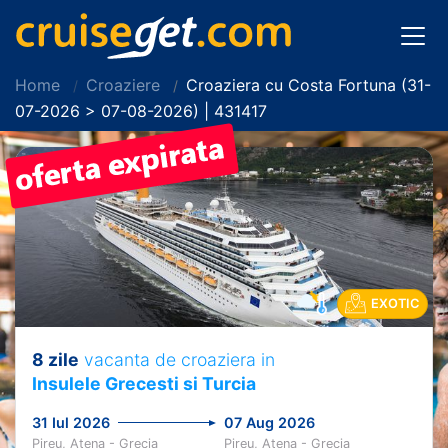
Home
Croaziere
Croaziera cu Costa Fortuna (31-
07-2026 > 07-08-2026) | 431417
EXOTIC
8 zile
vacanta de croaziera in
Insulele Grecesti si Turcia
31 Iul 2026
07 Aug 2026
Pireu, Atena - Grecia
Pireu, Atena - Grecia