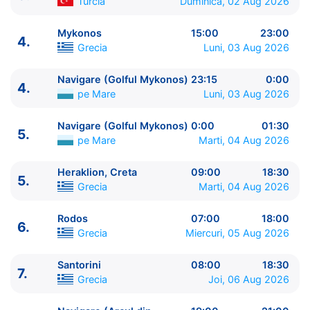
Turcia
Duminica, 02 Aug 2026
Mykonos
15:00
23:00
4.
Grecia
Luni, 03 Aug 2026
ITINERARIU
Navigare (Golful Mykonos)
23:15
0:00
4.
Ziua | Portul | Sosire - Plecare
pe Mare
Luni, 03 Aug 2026
----------------------------------------
1.
Pireu, Atena
Grecia
⚓ - 23:00
Navigare (Golful Mykonos)
0:00
01:30
5.
2.
Navigare (Stramtoarea Dardanele)
pe Mare
17:45
pe Mare
Marti, 04 Aug 2026
- 18:45
Heraklion, Creta
09:00
18:30
3.
Istanbul
Turcia
07:00 - 17:30
5.
Grecia
Marti, 04 Aug 2026
4.
Mykonos
Grecia
15:00 - 23:00
4.
Navigare (Golful Mykonos)
pe Mare
23:15 - 0:00
Rodos
07:00
18:00
5.
Navigare (Golful Mykonos)
pe Mare
0:00 - 01:30
6.
Grecia
Miercuri, 05 Aug 2026
5.
Heraklion, Creta
Grecia
09:00 - 18:30
6.
Rodos
Grecia
07:00 - 18:00
Santorini
08:00
18:30
7.
7.
Santorini
Grecia
08:00 - 18:30
Grecia
Joi, 06 Aug 2026
7.
Navigare (Arcul din Santorini)
pe Mare
19:00 -
21:00