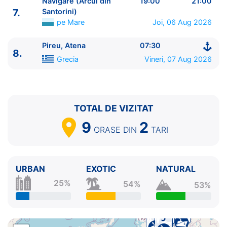
Navigare (Arcul din
19:00
21:00
8.
Pireu, Atena
Grecia
07:30 - ⚓
7.
Santorini)
pe Mare
Joi, 06 Aug 2026
Pireu, Atena
07:30
8.
Grecia
Vineri, 07 Aug 2026
TOTAL DE VIZITAT
9
2
ORASE
DIN
TARI
URBAN
EXOTIC
NATURAL
25%
54%
53%