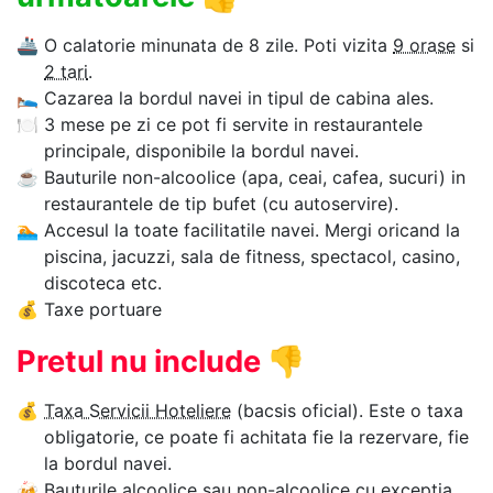
🚢
O calatorie minunata de 8 zile. Poti vizita
9 orase
si
2 tari
.
🛌
Cazarea la bordul navei in tipul de cabina ales.
🍽
3 mese pe zi ce pot fi servite in restaurantele
principale, disponibile la bordul navei.
☕
Bauturile non-alcoolice (apa, ceai, cafea, sucuri) in
restaurantele de tip bufet (cu autoservire).
🏊‍
Accesul la toate facilitatile navei. Mergi oricand la
piscina, jacuzzi, sala de fitness, spectacol, casino,
discoteca etc.
💰
Taxe portuare
Pretul nu include
👎
💰
Taxa Servicii Hoteliere
(bacsis oficial). Este o taxa
obligatorie, ce poate fi achitata fie la rezervare, fie
la bordul navei.
🍻
Bauturile alcoolice sau non-alcoolice cu exceptia