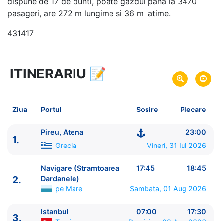
dispune de 17 de punti, poate gazdui pana la 3470
pasageri, are 272 m lungime si 36 m latime.
431417
ITINERARIU
📝
8 zile
vacanta de croaziera in
Insulele Grecesti si Turcia -
link oferta
31 Iul 2026
din Pireu, Atena,
Grecia
Plecare pe
Ziua
Portul
Sosire
Plecare
07 Aug 2026
in Pireu, Atena,
Grecia
Sosire pe
Pireu, Atena
23:00
1.
Costa Cruises
Grecia
Vineri, 31 Iul 2026
Costa Fortuna
★★★★
Navigare (Stramtoarea
17:45
18:45
2.
Dardanele)
pe Mare
Sambata, 01 Aug 2026
Istanbul
07:00
17:30
3.