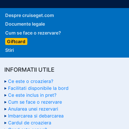
Despre cruiseget.com
Documente legale
Cum se face o rezervare?
Giftcard
Stiri
INFORMATII UTILE
Ce este o croaziera?
Facilitati disponibile la bord
Ce este inclus in pret?
Cum se face o rezervare
Anularea unei rezervari
Imbarcarea si debarcarea
Cardul de croaziera