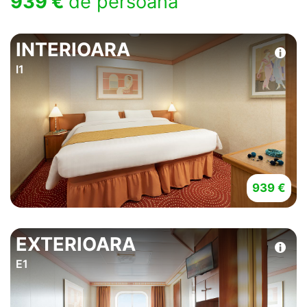
939 €
de persoana
INTERIOARA
I1
939 €
EXTERIOARA
E1