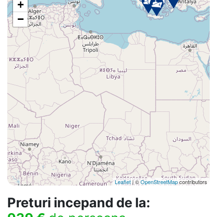
+
−
Leaflet
| ©
OpenStreetMap
contributors
Preturi incepand de la: