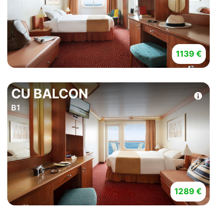
1139 €
CU BALCON
B1
1289 €