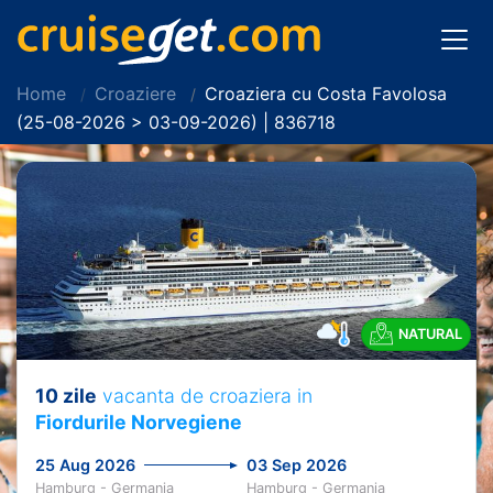
Home
Croaziere
Croaziera cu Costa Favolosa
(25-08-2026 > 03-09-2026) | 836718
NATURAL
10 zile
vacanta de croaziera in
Fiordurile Norvegiene
25 Aug 2026
03 Sep 2026
Hamburg - Germania
Hamburg - Germania