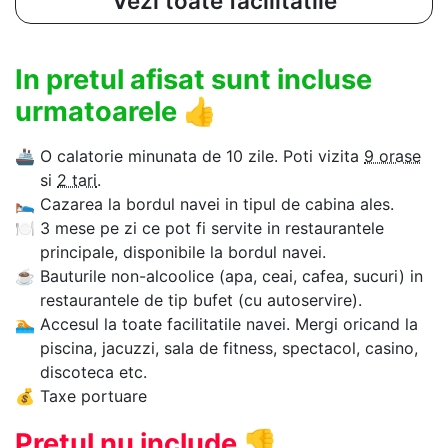
Vezi toate facilitatile
In pretul afisat sunt incluse
urmatoarele
👍
🚢
O calatorie minunata de 10 zile. Poti vizita
9 orase
si
2 tari
.
🛌
Cazarea la bordul navei in tipul de cabina ales.
🍽
3 mese pe zi ce pot fi servite in restaurantele
principale, disponibile la bordul navei.
☕
Bauturile non-alcoolice (apa, ceai, cafea, sucuri) in
restaurantele de tip bufet (cu autoservire).
🏊‍
Accesul la toate facilitatile navei. Mergi oricand la
piscina, jacuzzi, sala de fitness, spectacol, casino,
discoteca etc.
💰
Taxe portuare
Pretul nu include
👎