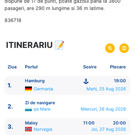
dispune de 17 de punti, poate gazdui pana la 3800
pasageri, are 290 m lungime si 36 m latime.
836718
ITINERARIU
📝
10 zile
vacanta de croaziera in
Fiordurile Norvegiene -
link oferta
25 Aug 2026
din Hamburg,
Germania
Plecare pe
Ziua
Portul
Sosire
Plecare
03 Sep 2026
in Hamburg,
Germania
Sosire pe
Hamburg
19:00
1.
Costa Cruises
Germania
Marti, 25 Aug 2026
Costa Favolosa
★★★★
Zi de navigare
2.
pe Mare
Miercuri, 26 Aug 2026
Maloy
11:00
20:00
3.
Norvegia
Joi, 27 Aug 2026