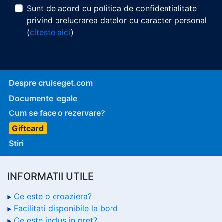
Sunt de acord cu politica de confidentialitate
privind prelucrarea datelor cu caracter personal
(
citeste aici
)
Despre cruiseget.com
Documente legale
Cum se face o rezervare?
Giftcard
Stiri
INFORMATII UTILE
Ce este o croaziera?
Facilitati disponibile la bord
Ce este inclus in pret?