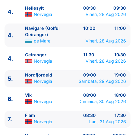
Hellesylt
08:30
09:30
4.
Norvegia
Vineri, 28 Aug 2026
Navigare (Golful
10:00
11:00
ITINERARIU
4.
Geiranger)
Ziua | Portul | Sosire - Plecare
pe Mare
Vineri, 28 Aug 2026
----------------------------------------
1.
Hamburg
Germania
⚓ - 19:00
Geiranger
11:30
19:30
4.
2.
Zi de navigare
pe Mare
0:00 - 0:00
Norvegia
Vineri, 28 Aug 2026
3.
Maloy
Norvegia
11:00 - 20:00
Nordfjordeid
09:00
19:00
4.
Hellesylt
Norvegia
08:30 - 09:30
5.
Norvegia
Sambata, 29 Aug 2026
4.
Navigare (Golful Geiranger)
pe Mare
10:00 -
11:00
Vik
08:00
18:00
4.
Geiranger
Norvegia
11:30 - 19:30
6.
Norvegia
Duminica, 30 Aug 2026
5.
Nordfjordeid
Norvegia
09:00 - 19:00
6.
Vik
Norvegia
08:00 - 18:00
Flam
08:30
17:30
7.
7.
Flam
Norvegia
08:30 - 17:30
Norvegia
Luni, 31 Aug 2026
8.
Haugesund
Norvegia
13:00 - 20:00
9.
Zi de navigare
pe Mare
0:00 - 0:00