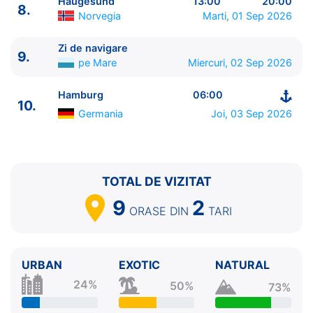
Haugesund
13:00
20:00
8.
10.
Hamburg
Germania
06:00 - ⚓
Norvegia
Marti, 01 Sep 2026
Zi de navigare
9.
pe Mare
Miercuri, 02 Sep 2026
Hamburg
06:00
10.
Germania
Joi, 03 Sep 2026
TOTAL DE VIZITAT
9
2
ORASE
DIN
TARI
URBAN
EXOTIC
NATURAL
24%
50%
73%