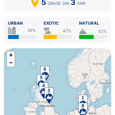
5
3
ORASE
DIN
TARI
URBAN
EXOTIC
NATURAL
39%
47%
52%
+
−