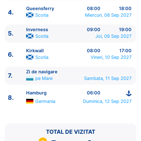
Queensferry
08:00
18:00
4.
Scotia
Miercuri, 08 Sep 2027
Inverness
09:00
19:00
5.
ITINERARIU
Scotia
Joi, 09 Sep 2027
Ziua | Portul | Sosire - Plecare
----------------------------------------
Kirkwall
08:00
17:00
6.
1.
Hamburg
Germania
⚓ - 20:00
Scotia
Vineri, 10 Sep 2027
2.
Zi de navigare
pe Mare
0:00 - 0:00
3.
Newcastle
Anglia
07:00 - 18:00
Zi de navigare
7.
pe Mare
Sambata, 11 Sep 2027
4.
Queensferry
Scotia
08:00 - 18:00
5.
Inverness
Scotia
09:00 - 19:00
Hamburg
06:00
6.
Kirkwall
Scotia
08:00 - 17:00
8.
7.
Zi de navigare
pe Mare
0:00 - 0:00
Germania
Duminica, 12 Sep 2027
8.
Hamburg
Germania
06:00 - ⚓
TOTAL DE VIZITAT