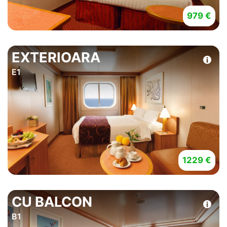
979 €
EXTERIOARA
E1
1229 €
CU BALCON
B1