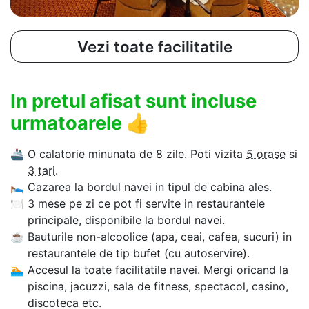
Vezi toate facilitatile
In pretul afisat sunt incluse
urmatoarele
👍
🚢
O calatorie minunata de 8 zile. Poti vizita
5 orase
si
3 tari
.
🛌
Cazarea la bordul navei in tipul de cabina ales.
🍽
3 mese pe zi ce pot fi servite in restaurantele
principale, disponibile la bordul navei.
☕
Bauturile non-alcoolice (apa, ceai, cafea, sucuri) in
restaurantele de tip bufet (cu autoservire).
🏊‍
Accesul la toate facilitatile navei. Mergi oricand la
piscina, jacuzzi, sala de fitness, spectacol, casino,
discoteca etc.