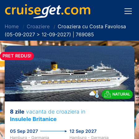
Home
Croaziere
Croaziera cu Costa Favolosa
(05-09-2027 > 12-09-2027) | 769085
PRET REDUS!
NATURAL
8 zile
vacanta de croaziera in
Insulele Britanice
05 Sep 2027
12 Sep 2027
Hamburg - Germania
Hamburg - Germania