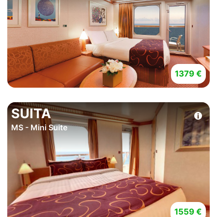
1379 €
SUITA
MS - Mini Suite
1559 €