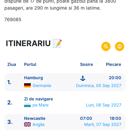
dispune de 17 de punti, poate gazdui pana la 3800
pasageri, are 290 m lungime si 36 m latime.
769085
ITINERARIU
📝
8 zile
vacanta de croaziera in
Insulele Britanice -
link oferta
05 Sep 2027
din Hamburg,
Germania
Plecare pe
Ziua
Portul
Sosire
Plecare
12 Sep 2027
in Hamburg,
Germania
Sosire pe
Hamburg
20:00
1.
Costa Cruises
Germania
Duminica, 05 Sep 2027
Costa Favolosa
★★★★
Zi de navigare
2.
pe Mare
Luni, 06 Sep 2027
Newcastle
07:00
18:00
3.
Anglia
Marti, 07 Sep 2027