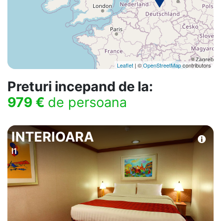
Leaflet
| ©
OpenStreetMap
contributors
Preturi incepand de la:
979 €
de persoana
INTERIOARA
I1