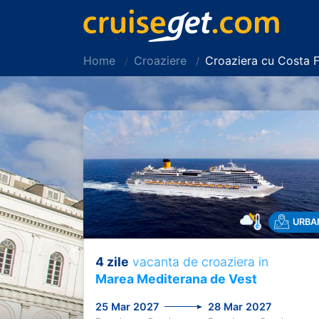
Home
Croaziere
Croaziera cu Costa 
URBA
4 zile
vacanta de croaziera in
Previous
Marea Mediterana de Vest
25 Mar 2027
28 Mar 2027