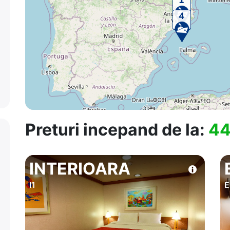
Preturi incepand de la:
44
INTERIOARA
I1
E