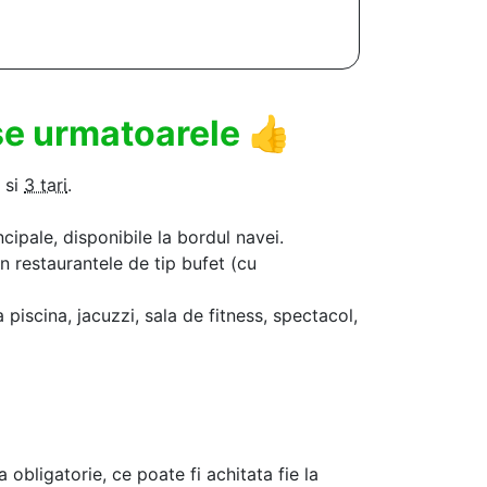
use urmatoarele
👍
si
3 tari
.
ncipale, disponibile la bordul navei.
in restaurantele de tip bufet (cu
a piscina, jacuzzi, sala de fitness, spectacol,
a obligatorie, ce poate fi achitata fie la