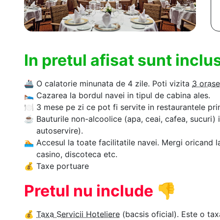
In pretul afisat sunt incl
🚢
O calatorie minunata de 4 zile. Poti vizita
3 orase
🛌
Cazarea la bordul navei in tipul de cabina ales.
🍽
3 mese pe zi ce pot fi servite in restaurantele pri
☕
Bauturile non-alcoolice (apa, ceai, cafea, sucuri) 
autoservire).
🏊‍
Accesul la toate facilitatile navei. Mergi oricand l
casino, discoteca etc.
💰
Taxe portuare
Pretul nu include
👎
💰
Taxa Servicii Hoteliere
(bacsis oficial). Este o tax