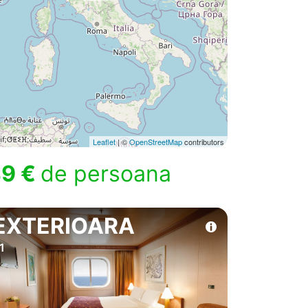
Leaflet
| ©
OpenStreetMap
contributors
9 €
de persoana
EXTERIOARA
1