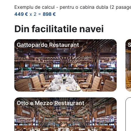
Exemplu de calcul - pentru o cabina dubla (2 pasag
449 €
x 2 =
898 €
Din facilitatile navei
Gattopardo Restaurant
S
Otto e Mezzo Restaurant