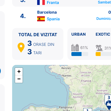
Franta
Sambat
Barcelona
0
4.
Spania
Duminic
URBAN
EXOTIC
TOTAL DE VIZITAT
3
ITINERARIU
ORASE
DIN
61%
Ziua | Portul | Sosire - Plecare
31
3
TARI
----------------------------------------
1.
Barcelona
Spania
⚓ - 13:00
2.
Genova
Italia
09:00 - 18:00
+
3.
Toulon
Franta
08:00 - 17:00
4.
Barcelona
Spania
07:00 - ⚓
−