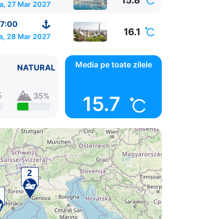
15.8
a, 27 Mar 2027
7:00
16.1
a, 28 Mar 2027
Media pe toate zilele
NATURAL
%
35%
15.7