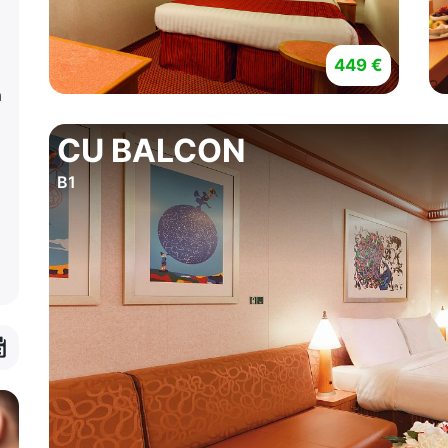
449 €
a
CU BALCON
B1