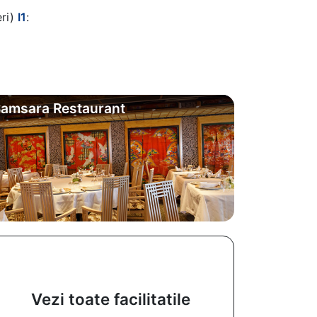
eri)
I1
:
amsara Restaurant
Vezi toate facilitatile