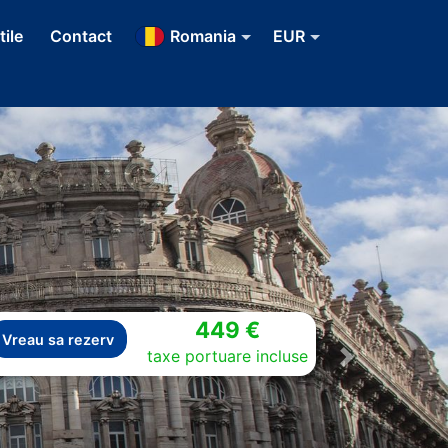
tile
Contact
Romania
EUR
449 €
Vreau sa rezerv
taxe portuare incluse
Next